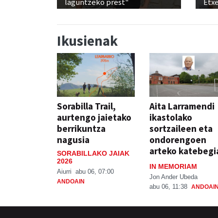
laguntzeko prest"
Etx
Ikusienak
Sorabilla Trail,
Aita Larramendi
aurtengo jaietako
ikastolako
berrikuntza
sortzaileen eta
nagusia
ondorengoen
arteko katebegi
SORABILLAKO JAIAK
2026
IN MEMORIAM
Aiurri
abu 06, 07:00
Jon Ander Ubeda
ANDOAIN
abu 06, 11:38
ANDOAI