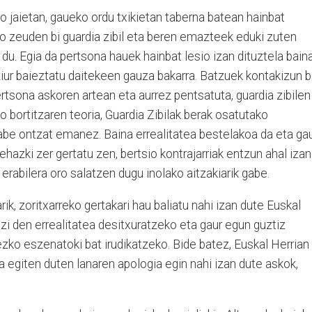
 jaietan, gaueko ordu txikietan taberna batean hainbat
npo zeuden bi guardia zibil eta beren emazteek eduki zuten
 du. Egia da pertsona hauek hainbat lesio izan dituztela bain
iur baieztatu daitekeen gauza bakarra. Batzuek kontakizun b
ertsona askoren artean eta aurrez pentsatuta, guardia zibilen
bortitzaren teoria, Guardia Zibilak berak osatutako
gabe ontzat emanez. Baina errealitatea bestelakoa da eta ga
ehazki zer gertatu zen, bertsio kontrajarriak entzun ahal izan
n erabilera oro salatzen dugu inolako aitzakiarik gabe.
ik, zoritxarreko gertakari hau baliatu nahi izan dute Euskal
izi den errealitatea desitxuratzeko eta gaur egun guztiz
rezko eszenatoki bat irudikatzeko. Bide batez, Euskal Herrian
a egiten duten lanaren apologia egin nahi izan dute askok,