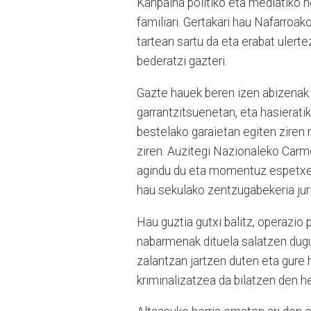
Kanpaina politiko eta mediatiko h
familiari. Gertakari hau Nafarroak
tartean sartu da eta erabat ulerte
bederatzi gazteri.
Gazte hauek beren izen abizenak i
garrantzitsuenetan, eta hasierati
bestelako garaietan egiten ziren 
ziren. Auzitegi Nazionaleko Carm
agindu du eta momentuz espetxean
hau sekulako zentzugabekeria jurid
Hau guztia gutxi balitz, operazio 
nabarmenak dituela salatzen dugu.
zalantzan jartzen duten eta gure 
kriminalizatzea da bilatzen den h