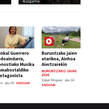
ikusgarria
nkal Guerrero
Buruntzako jaien
doaindarra,
atarikoa, Ainhoa
nostiako Musika
Aiertzarekin
amabostaldiko
BURUNTZAKO JAIAK
otagonista
2026
Xabat Minguez
abu 04
rri
abu 05
ANDOAIN
ANDOAIN