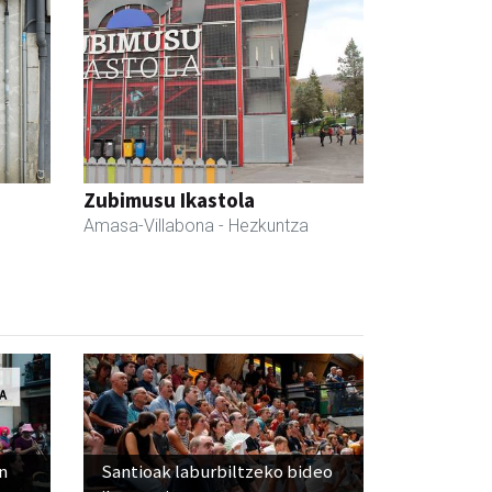
Zubimusu Ikastola
Amasa-Villabona
- Hezkuntza
n
Santioak laburbiltzeko bideo