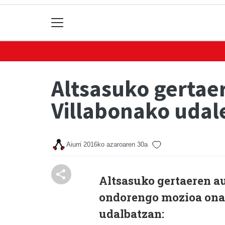
Altsasuko gertae
Villabonako udal
Aiurri
2016ko azaroaren 30a
Altsasuko gertaeren a
ondorengo mozioa onar
udalbatzan: