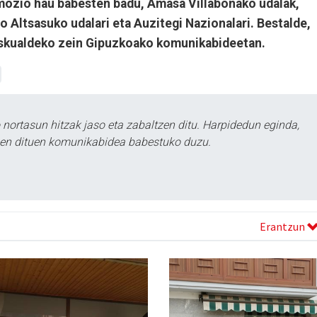
mozio hau babesten badu, Amasa Villabonako udalak,
o Altsasuko udalari eta Auzitegi Nazionalari. Bestalde,
eskualdeko zein Gipuzkoako komunikabideetan.
ortasun hitzak jaso eta zabaltzen ditu. Harpidedun eginda,
tzen dituen komunikabidea babestuko duzu.
Erantzun