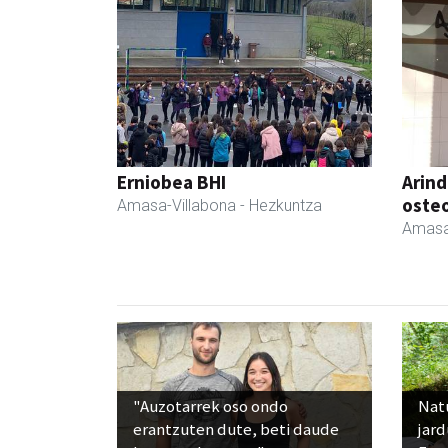
Erniobea BHI
Arind
oste
Amasa-Villabona
- Hezkuntza
Amasa
"Auzotarrek oso ondo
Nat
erantzuten dute, beti daude
jard