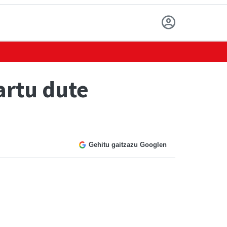
artu dute
Gehitu gaitzazu Googlen