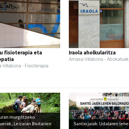
u fisioterapia eta
Iraola aholkularitza
opatia
Amasa-Villabona
- Abokatuak
-Villabona
- Fisioterapia
uran murgiltzeko
uerak, Leizaran Bisitarien
Santio jaiak: Udalaren lehe