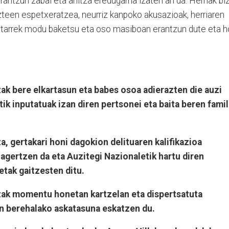
antzun zabal eta anitza eredugarria izaten ari da. Herriak biz
zteen espetxeratzea, neurriz kanpoko akusazioak, herriaren
ritarrek modu baketsu eta oso masiboan erantzun dute eta h
ak bere elkartasun eta babes osoa adierazten die auzi
ik inputatuak izan diren pertsonei eta baita beren famil
, gertakari honi dagokion delituaren kalifikazioa
 agertzen da eta Auzitegi Nazionaletik hartu diren
etak gaitzesten ditu.
zak momentu honetan kartzelan eta dispertsatuta
en berehalako askatasuna eskatzen du.