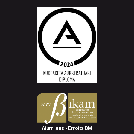
Aiurri.eus - Erroitz BM