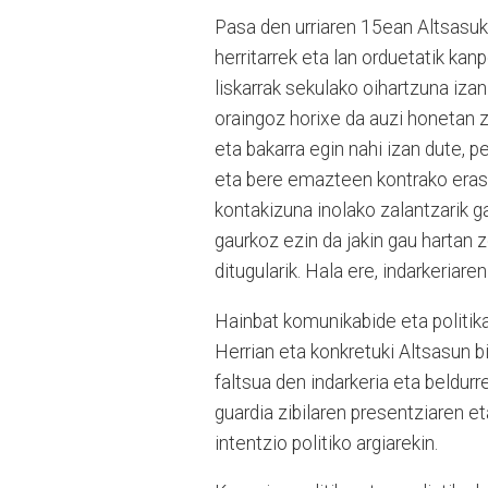
Pasa den urriaren 15ean Altsasuko
herritarrek eta lan orduetatik ka
liskarrak sekulako oihartzuna izan
oraingoz horixe da auzi honetan z
eta bakarra egin nahi izan dute, p
eta bere emazteen kontrako eraso 
kontakizuna inolako zalantzarik 
gaurkoz ezin da jakin gau hartan z
ditugularik. Hala ere, indarkeriare
Hainbat komunikabide eta politikar
Herrian eta konkretuki Altsasun b
faltsua den indarkeria eta beldur
guardia zibilaren presentziaren et
intentzio politiko argiarekin.