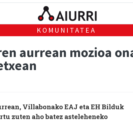
KOMUNITATEA
ren aurrean mozioa on
etxean
urrean, Villabonako EAJ eta EH Bilduk
tu zuten aho batez asteleheneko