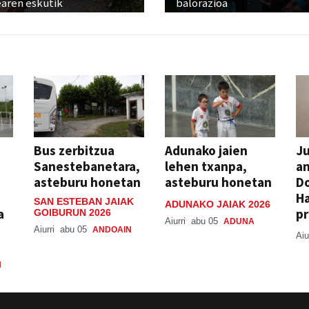
earen eskutik
balorazioa
Bus zerbitzua
Adunako jaien
Ju
Sanestebanetara,
lehen txanpa,
an
asteburu honetan
asteburu honetan
Do
H
SAN ESTEBAN JAIAK
ADUNAKO JAIAK 2026
a
pr
GOIBURUN 2026
Aiurri
abu 05
ADUNA
Aiurri
abu 05
ANDOAIN
Aiu
N