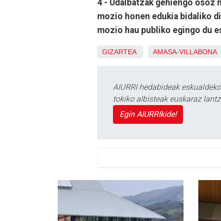
4 - Udalbatzak gehiengo osoz 
mozio honen edukia bidaliko di
mozio hau publiko egingo du 
GIZARTEA
AMASA-VILLABONA
AIURRI hedabideak eskualdeko n
tokiko albisteak euskaraz lan
Egin AIURRIkide!