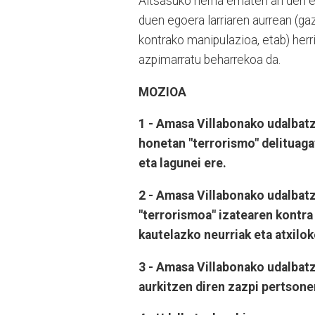
Altsasuko herria ematen ari den er
duen egoera larriaren aurrean (ga
kontrako manipulazioa, etab) her
azpimarratu beharrekoa da.
MOZIOA
1 - Amasa Villabonako udalbatz
honetan "terrorismo" delituagat
eta lagunei ere.
2 - Amasa Villabonako udalbatza
"terrorismoa" izatearen kontra
kautelazko neurriak eta atxilok
3 - Amasa Villabonako udalbat
aurkitzen diren zazpi pertson