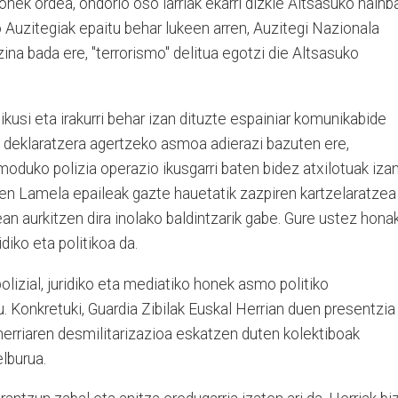
onek ordea, ondorio oso larriak ekarri dizkie Altsasuko hainb
o Auzitegiak epaitu behar lukeen arren, Auzitegi Nazionala
zina bada ere, "terrorismo" delitua egotzi die Altsasuko
kusi eta irakurri behar izan dituzte espainiar komunikabide
k deklaratzera agertzeko asmoa adierazi bazuten ere,
moduko polizia operazio ikusgarri baten bidez atxilotuak iza
en Lamela epaileak gazte hauetatik zazpiren kartzelaratzea
 aurkitzen dira inolako baldintzarik gabe. Gure ustez hona
iko eta politikoa da.
polizial, juridiko eta mediatiko honek asmo politiko
 Konkretuki, Guardia Zibilak Euskal Herrian duen presentzia
herriaren desmilitarizazioa eskatzen duten kolektiboak
elburua.