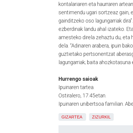
kontalariaren eta haurraren artea
sentimendu ugari sortzeaz gain, eu
gainditzeko oso lagungarriak dira”
ezberdinak landu ahal izateko. Et
amesteko direla zehaztu du, eta 
dela. “Adinaren arabera, ipuin bak
guztietako pertsonentzat aberasga
lagungarriak; baita ahozkotasuna 
Hurrengo saioak
Ipuinaren tartea.
Ostiralero, 17:45etan.
Ipuinaren unibertsoa familian. Ab
GIZARTEA
ZIZURKIL