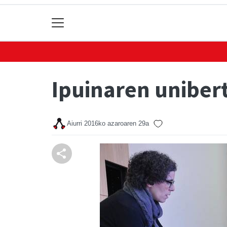
Ipuinaren uniber
Aiurri
2016ko azaroaren 29a