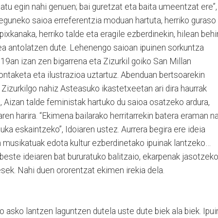
atu egin nahi genuen; bai guretzat eta baita umeentzat ere”,
 eguneko saioa erreferentzia moduan hartuta, herriko guraso
 pixkanaka, herriko talde eta eragile ezberdinekin, hilean behi
tea antolatzen dute. Lehenengo saioan ipuinen sorkuntza
 19an izan zen bigarrena eta Zizurkil goiko San Millan
ontaketa eta ilustrazioa uztartuz. Abenduan bertsoarekin
Zizurkilgo nahiz Asteasuko ikastetxeetan ari dira haurrak
, Aizan talde feministak hartuko du saioa osatzeko ardura,
 harira. “Ekimena bailarako herritarrekin batera eraman na
uka eskaintzeko”, Idoiaren ustez. Aurrera begira ere ideia
in musikatuak edota kultur ezberdinetako ipuinak lantzeko…
ri beste ideiaren bat bururatuko balitzaio, ekarpenak jasotzek
sek. Nahi duen ororentzat ekimen irekia dela.
o asko lantzen laguntzen dutela uste dute biek ala biek. Ipui