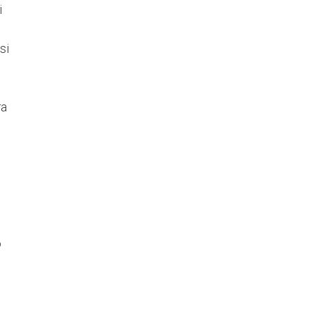
i
si
ra
o