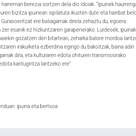
n harreman berezia sortzen dela dio Idoiak. “Ipuinek haurren
ren bizitza ipuinean ispilatuta ikusten dute eta hainbat bel
. Gurasoentzat ere baliagarriak direla zehaztu du, egoera
a zer esanik ez hizkuntzaren garapenerako. Lurdesek, ipuinak
haiekin gozatzen den bitartean, zeharka balore mordoa lant
oitzaren irakurketa ezberdina egingo du bakoitzak, baina adin
rriak dira, eta kulturaren edota ohituren transmisiorako
edota kantugintza lantzeko ere”.
enduan: ipuina eta bertsoa