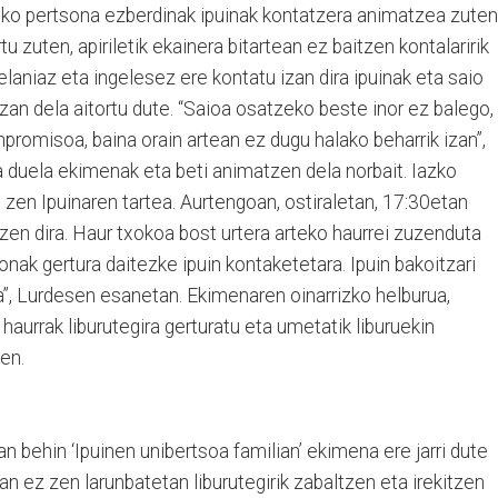
riko pertsona ezberdinak ipuinak kontatzera animatzea zuten
u zuten, apiriletik ekainera bitartean ez baitzen kontalaririk
elaniaz eta ingelesez ere kontatu izan dira ipuinak eta saio
izan dela aitortu dute. “Saioa osatzeko beste inor ez balego,
promisoa, baina orain artean ez dugu halako beharrik izan”,
na duela ekimenak eta beti animatzen dela norbait. Iazko
zen Ipuinaren tartea. Aurtengoan, ostiraletan, 17:30etan
tzen dira. Haur txokoa bost urtera arteko haurrei zuzenduta
nak gertura daitezke ipuin kontaketetara. Ipuin bakoitzari
a”, Lurdesen esanetan. Ekimenaren oinarrizko helburua,
 haurrak liburutegira gerturatu eta umetatik liburuekin
en.
n behin ‘Ipuinen unibertsoa familian’ ekimena ere jarri dute
an ez zen larunbatetan liburutegirik zabaltzen eta irekitzen