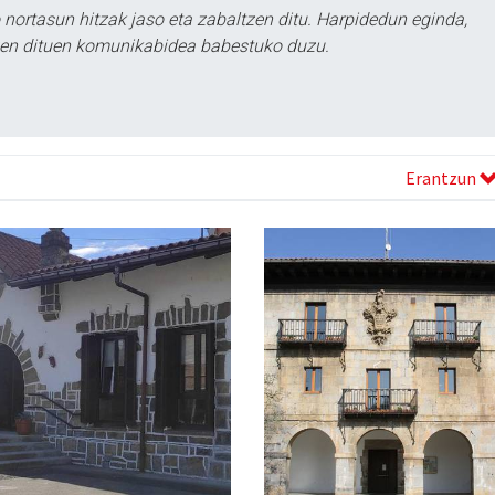
ortasun hitzak jaso eta zabaltzen ditu. Harpidedun eginda,
tzen dituen komunikabidea babestuko duzu.
Erantzun