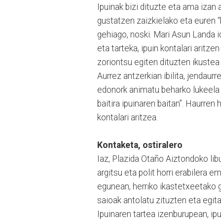
Ipuinak bizi dituzte eta ama izan au
gustatzen zaizkielako eta euren “b
gehiago, noski. Mari Asun Landa id
eta tarteka, ipuin kontalari arit
zoriontsu egiten dituzten ikustea 
Aurrez antzerkian ibilita, jendaurr
edonork animatu beharko lukeela 
baitira ipuinaren baitan”. Haurren
kontalari aritzea.
Kontaketa, ostiralero
Iaz, Plazida Otaño Aiztondoko lib
argitsu eta polit horri erabilera e
egunean, herriko ikastetxeetako 
saioak antolatu zituzten eta egita
Ipuinaren tartea izenburupean, ipu