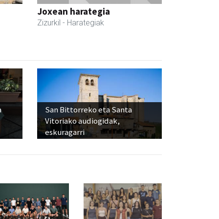
Joxean harategia
Zizurkil
- Harategiak
a
San Bittorreko eta Santa
Vitoriako audiogidak,
eskuragarri