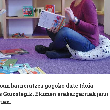
an barneratzea gogoko dute Idoia
 Gorostegik. Ekimen erakargarriak jarri
gian.