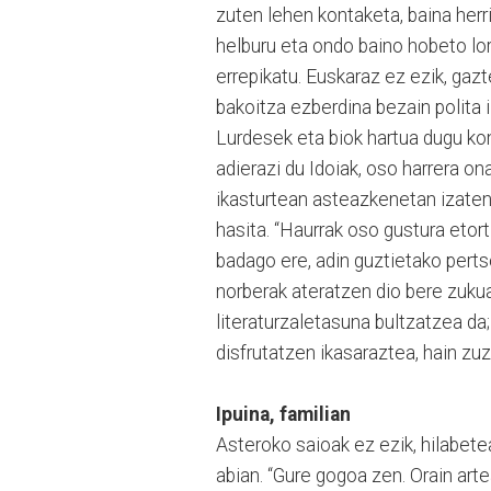
zuten lehen kontaketa, baina her
helburu eta ondo baino hobeto lort
errepikatu. Euskaraz ez ezik, gazt
bakoitza ezberdina bezain polita 
Lurdesek eta biok hartua dugu kon
adierazi du Idoiak, oso harrera o
ikasturtean asteazkenetan izaten 
hasita. “Haurrak oso gustura etor
badago ere, adin guztietako pertso
norberak ateratzen dio bere zuku
literaturzaletasuna bultzatzea da;
disfrutatzen ikasaraztea, hain zuz
Ipuina, familian
Asteroko saioak ez ezik, hilabetea
abian. “Gure gogoa zen. Orain arte