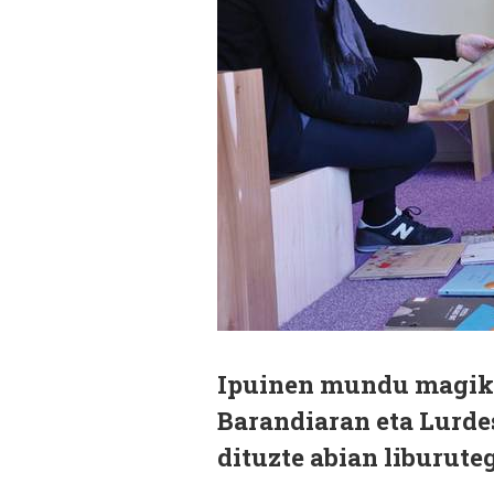
Ipuinen mundu magiko
Barandiaran eta Lurdes
dituzte abian liburute