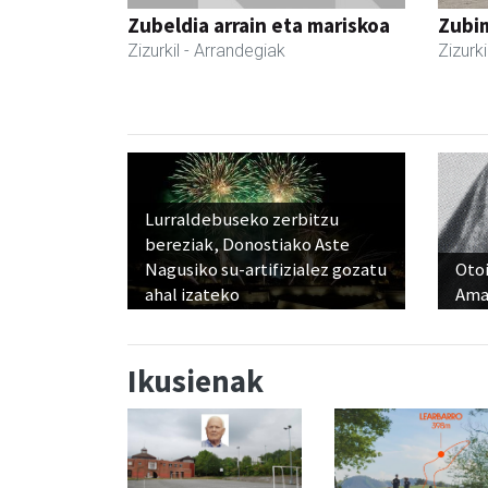
Zubeldia arrain eta mariskoa
Zubim
Zizurkil
- Arrandegiak
Zizurki
Lurraldebuseko zerbitzu
bereziak, Donostiako Aste
Nagusiko su-artifizialez gozatu
Otoi
ahal izateko
Ama
Ikusienak