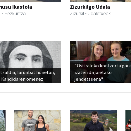
usu Ikastola
Zizurkilgo Udala
l
- Hezkuntza
Zizurkil
- Udaletxeak
"Ostiraleko kontzertu gau
tzaldia, larunbat honetan,
izaten da jaietako
 Kandidaren omenez
jendetsuena"