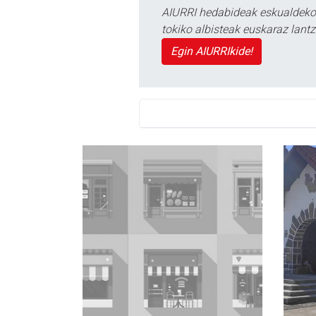
AIURRI hedabideak eskualdeko n
tokiko albisteak euskaraz lan
Egin AIURRIkide!