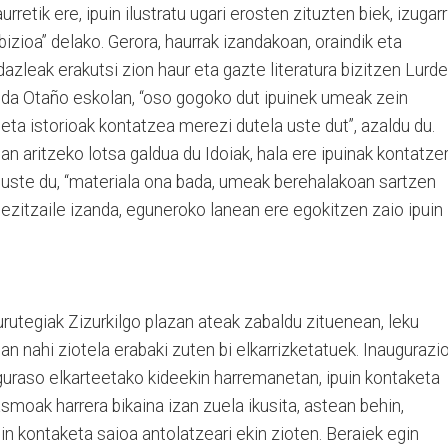
rretik ere, ipuin ilustratu ugari erosten zituzten biek, izugarr
izioa” delako. Gerora, haurrak izandakoan, oraindik eta
azleak erakutsi zion haur eta gazte literatura bizitzen Lurde
zen da Otaño eskolan, “oso gogoko dut ipuinek umeak zein
eta istorioak kontatzea merezi dutela uste dut”, azaldu du.
ean aritzeko lotsa galdua du Idoiak, hala ere ipuinak kontatze
uste du, “materiala ona bada, umeak berehalakoan sartzen
 hezitzaile izanda, eguneroko lanean ere egokitzen zaio ipuin
urutegiak Zizurkilgo plazan ateak zabaldu zituenean, leku
man nahi ziotela erabaki zuten bi elkarrizketatuek. Inaugurazi
guraso elkarteetako kideekin harremanetan, ipuin kontaketa
smoak harrera bikaina izan zuela ikusita, astean behin,
in kontaketa saioa antolatzeari ekin zioten. Beraiek egin