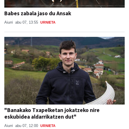
Babes zabala jaso du Ansak
Aiurri
abu 07, 13:55
URNIETA
"Banakako Txapelketan jokatzeko nire
eskubidea aldarrikatzen dut"
Aiurri
abu 07, 12:00
URNIETA