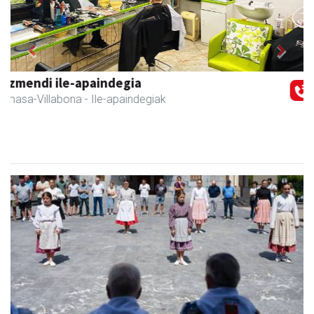
Previous
Next
Fleming Herri Eskola
Amasa-Villabona
- Hezkuntza