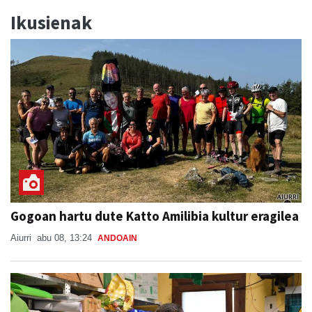
Ikusienak
Gogoan hartu dute Katto Amilibia kultur eragilea
Aiurri
abu 08, 13:24
ANDOAIN