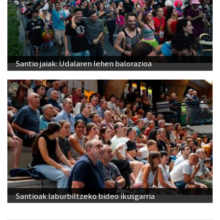
Santio jaiak: Udalaren lehen balorazioa
Santioak laburbiltzeko bideo ikusgarria