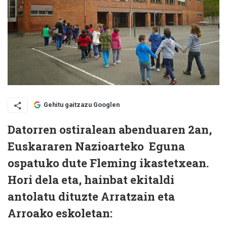
Gehitu gaitzazu Googlen
Datorren ostiralean abenduaren 2an,
Euskararen Nazioarteko Eguna
ospatuko dute Fleming ikastetxean.
Hori dela eta, hainbat ekitaldi
antolatu dituzte Arratzain eta
Arroako eskoletan: