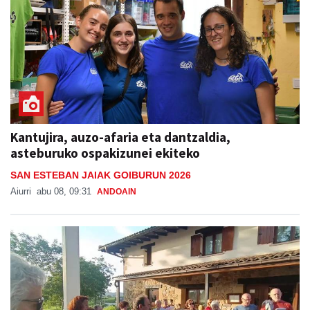
Kantujira, auzo-afaria eta dantzaldia,
asteburuko ospakizunei ekiteko
SAN ESTEBAN JAIAK GOIBURUN 2026
Aiurri
abu 08, 09:31
ANDOAIN