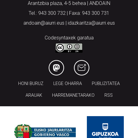
Arantzibia plaza, 4-5 behea | ANDOAIN
Tel.: 943 300 732 | Faxa: 943 300 731
andoain@aiurri.eus | idazkaritza@aiurri.eus
Codesyntaxek garatua
HONI BURUZ
LEGE OHARRA
PUBLIZITATEA
ARAUAK
HARREMANETARAKO
RSS