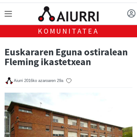
KOMUNITATEA
Euskararen Eguna ostiralean
Fleming ikastetxean
Aiurri
2016ko azaroaren 29a