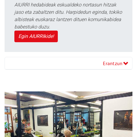
AIURRI hedabideak eskualdeko nortasun hitzak
jaso eta zabaltzen ditu. Harpidedun eginda, tokiko
albisteak euskaraz lantzen dituen komunikabidea
babestuko duzu.
Egin AIURRIkide!
Erantzun