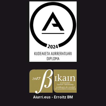
Aiurri.eus - Erroitz BM