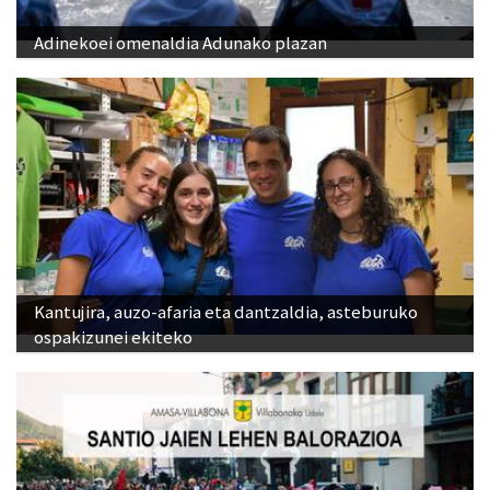
Adinekoei omenaldia Adunako plazan
Kantujira, auzo-afaria eta dantzaldia, asteburuko
ospakizunei ekiteko