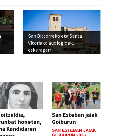
a
San Bittorreko eta Santa
Vitoriako audiogidak,
eskuragarri
oitzaldia,
San Esteban jaiak
runbat honetan,
Goiburun
ma Kandidaren
SAN ESTEBAN JAIAK
menez
GOIBURUN 2026