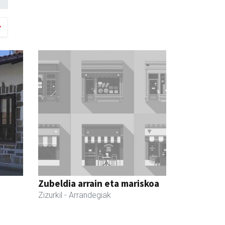
Zubeldia arrain eta mariskoa
Zizurkil
- Arrandegiak