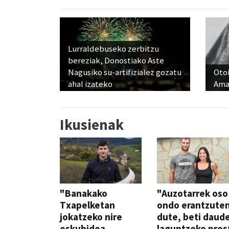
Lurraldebuseko zerbitzu
bereziak, Donostiako Aste
Nagusiko su-artifizialez gozatu
Otoi
ahal izateko
Ama
Ikusienak
"Banakako
"Auzotarrek oso
Txapelketan
ondo erantzute
jokatzeko nire
dute, beti daud
eskubidea
laguntzeko pres