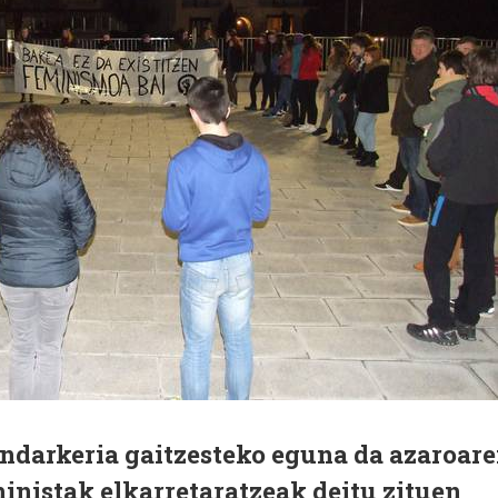
darkeria gaitzesteko eguna da azaroar
ministak elkarretaratzeak deitu zituen