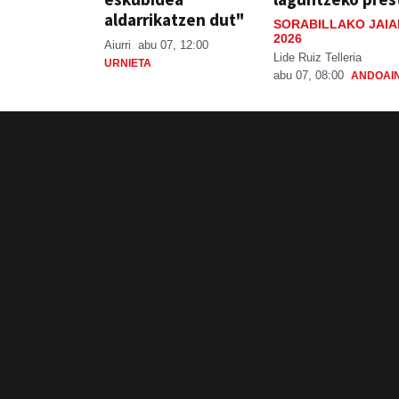
aldarrikatzen dut"
SORABILLAKO JAIA
2026
Aiurri
abu 07, 12:00
Lide Ruiz Telleria
URNIETA
abu 07, 08:00
ANDOAI