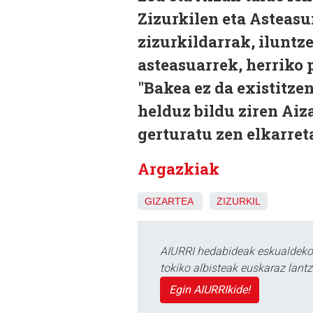
Zizurkilen eta Asteasu
zizurkildarrak, iluntz
asteasuarrek, herriko 
"Bakea ez da existitze
helduz bildu ziren Aiz
gerturatu zen elkarret
Argazkiak
GIZARTEA
ZIZURKIL
AIURRI hedabideak eskualdeko n
tokiko albisteak euskaraz lan
Egin AIURRIkide!