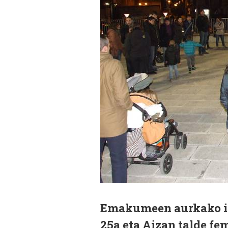
Emakumeen aurkako in
25a eta Aizan talde fe