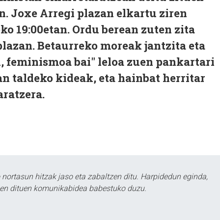
n. Joxe Arregi plazan elkartu ziren
eko 19:00etan. Ordu berean zuten zita
plazan. Betaurreko moreak jantzita eta
n, feminismoa bai" leloa zuen pankartari
an taldeko kideak, eta hainbat herritar
aratzera.
ortasun hitzak jaso eta zabaltzen ditu. Harpidedun eginda,
tzen dituen komunikabidea babestuko duzu.