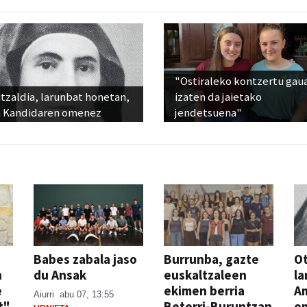
"Ostiraleko kontzertu gau
tzaldia, larunbat honetan,
izaten da jaietako
 Kandidaren omenez
jendetsuena"
Babes zabala jaso
Burrunba, gazte
Ot
n
du Ansak
euskaltzaleen
la
e
ekimen berria
A
Aiurri
abu 07, 13:55
t"
Beterri-Buruntzan
o