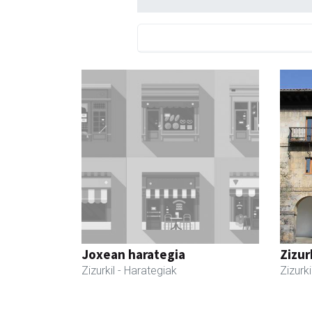
Joxean harategia
Zizur
Zizurkil
- Harategiak
Zizurki