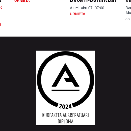
URNIETA
K
Aiurri
abu 07, 07:00
Be
Ala
URNIETA
abu
N