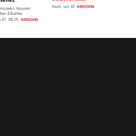
Aiurri
uzt 18
ANDOAIN
rrozpeko Jesusen
ben Elkartea
 07, 09:25
ANDOAIN