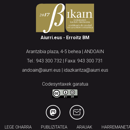
Aiurri.eus - Erroitz BM
Arantzibia plaza, 4-5 behea | ANDOAIN
Tel.: 943 300 732 | Faxa: 943 300 731
andoain@aiurri.eus | idazkaritza@aiurri.eus
Codesyntaxek garatua
LEGE OHARRA
PUBLIZITATEA
ARAUAK
HARREMANET