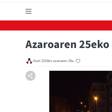
Azaroaren 25eko 
Aiurri
2016ko azaroaren 28a