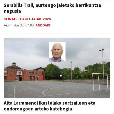
Sorabilla Trail, aurtengo jaietako berrikuntza
nagusia
SORABILLAKO JAIAK 2026
Aiurri
abu 06, 07:00
ANDOAIN
Aita Larramendi ikastolako sortzaileen eta
ondorengoen arteko katebegia