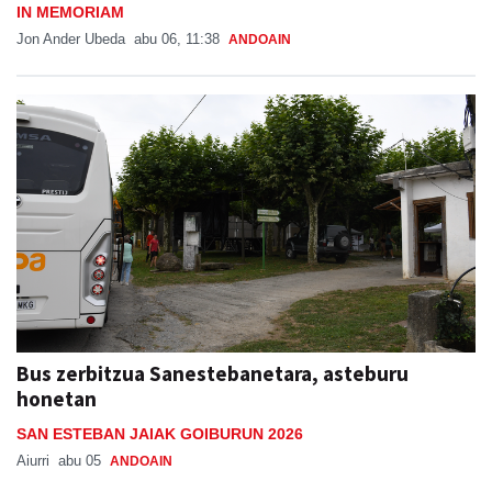
IN MEMORIAM
Jon Ander Ubeda
abu 06, 11:38
ANDOAIN
Bus zerbitzua Sanestebanetara, asteburu
honetan
SAN ESTEBAN JAIAK GOIBURUN 2026
Aiurri
abu 05
ANDOAIN