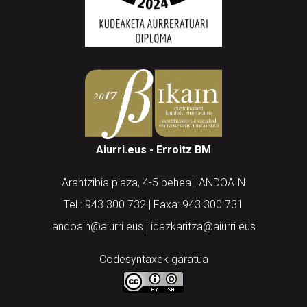
Aiurri.eus - Erroitz BM
Arantzibia plaza, 4-5 behea | ANDOAIN
Tel.: 943 300 732 | Faxa: 943 300 731
andoain@aiurri.eus | idazkaritza@aiurri.eus
Codesyntaxek garatua