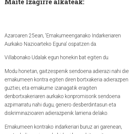
Maite Izagirre alkateak:
Azaroaren 25ean, 'Emakumeenganako Indarkeriaren
Aurkako Nazioarteko Eguna' ospatzen da.
Villabonako Udalak egun honekin bat egiten du.
Modu honetan, gaitzespenik sendoena adierazi nahi die
emakumeen kontra egiten diren bortxakeria adierazpen
guztiei, eta emakume izanagatik eragiten
denbortxakeriaren aurkako konpromisorik sendoena
azpimarratu nahi dugu, genero desberdintasun eta
diskriminazioaren adierazpenik larriena delako.
Emakumeen kontrako indarkeriari buruz ari garenean,