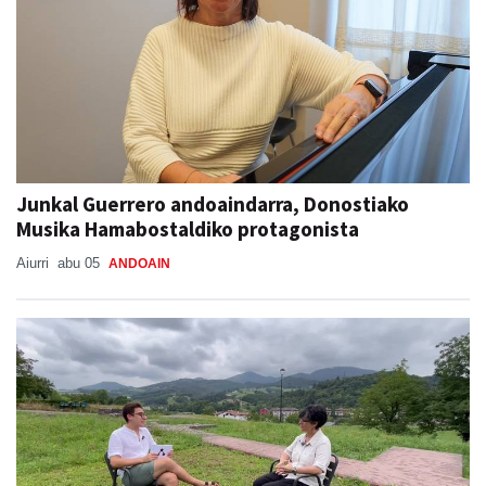
Junkal Guerrero andoaindarra, Donostiako
Musika Hamabostaldiko protagonista
Aiurri
abu 05
ANDOAIN