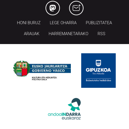
HONI BURUZ
LEGE OHARRA
PUBLIZITATEA
ARAUAK
HARREMANETARAKO
RSS