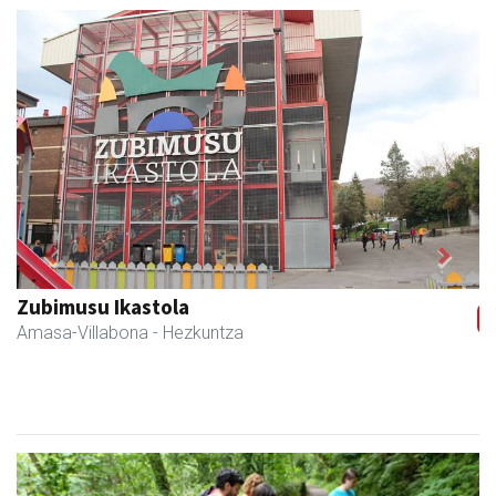
Previous
Next
Zubimusu Ikastola
Amasa-Villabona
- Hezkuntza