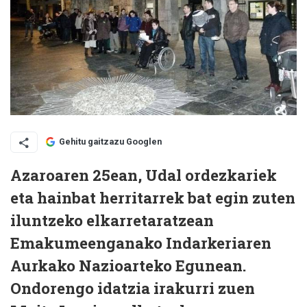
Gehitu gaitzazu Googlen
Azaroaren 25ean, Udal ordezkariek
eta hainbat herritarrek bat egin zuten
iluntzeko elkarretaratzean
Emakumeenganako Indarkeriaren
Aurkako Nazioarteko Egunean.
Ondorengo idatzia irakurri zuen