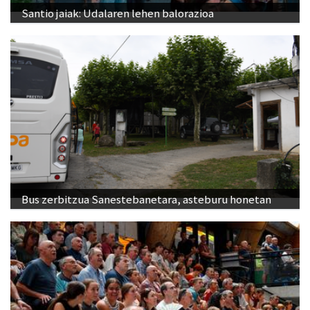
Santio jaiak: Udalaren lehen balorazioa
Bus zerbitzua Sanestebanetara, asteburu honetan