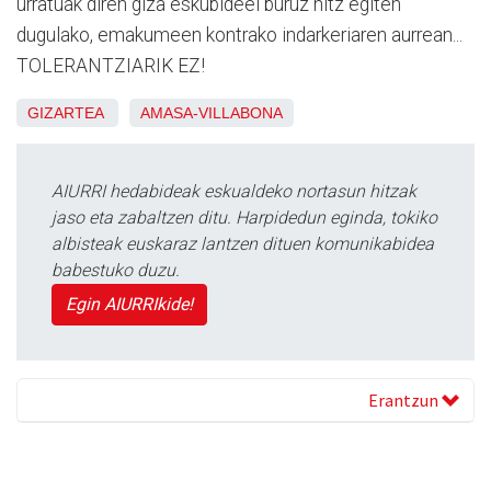
urratuak diren giza eskubideei buruz hitz egiten
dugulako, emakumeen kontrako indarkeriaren aurrean...
TOLERANTZIARIK EZ!
GIZARTEA
AMASA-VILLABONA
AIURRI hedabideak eskualdeko nortasun hitzak
jaso eta zabaltzen ditu. Harpidedun eginda, tokiko
albisteak euskaraz lantzen dituen komunikabidea
babestuko duzu.
Egin AIURRIkide!
Erantzun