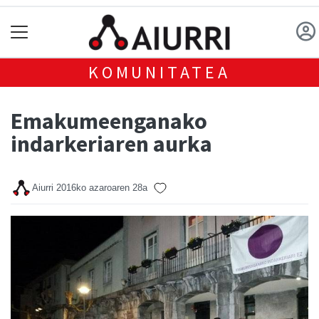
KOMUNITATEA
Emakumeenganako
indarkeriaren aurka
Aiurri
2016ko azaroaren 28a