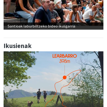
Santioak laburbiltzeko bideo ikusgarria
Ikusienak