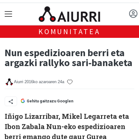
KOMUNITATEA
Nun espedizioaren berri eta
argazki rallyko sari-banaketa
Aiurri
2016ko azaroaren 24a
Gehitu gaitzazu Googlen
Iñigo Lizarribar, Mikel Legarreta eta
Ibon Zabala Nun-eko espedizioaren
berri emango dute gaur Gurea