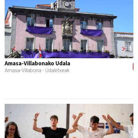
Previous
Next
Amane
Amasa-Villabona
- Arropa-dendak