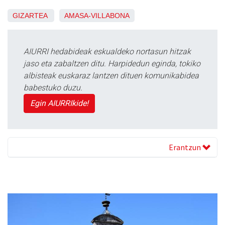
GIZARTEA
AMASA-VILLABONA
AIURRI hedabideak eskualdeko nortasun hitzak
jaso eta zabaltzen ditu. Harpidedun eginda, tokiko
albisteak euskaraz lantzen dituen komunikabidea
babestuko duzu.
Egin AIURRIkide!
Erantzun