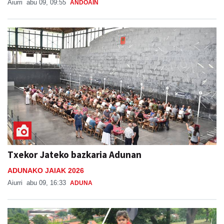
Aiurri
abu 09, 09:55
ANDOAIN
Txekor Jateko bazkaria Adunan
ADUNAKO JAIAK 2026
Aiurri
abu 09, 16:33
ADUNA