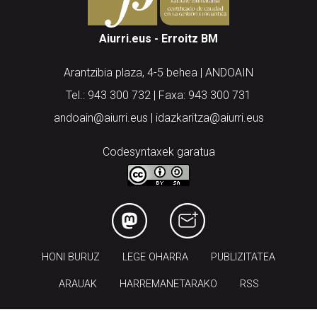
Aiurri.eus - Erroitz BM
Arantzibia plaza, 4-5 behea | ANDOAIN
Tel.: 943 300 732 | Faxa: 943 300 731
andoain@aiurri.eus | idazkaritza@aiurri.eus
Codesyntaxek garatua
HONI BURUZ
LEGE OHARRA
PUBLIZITATEA
ARAUAK
HARREMANETARAKO
RSS