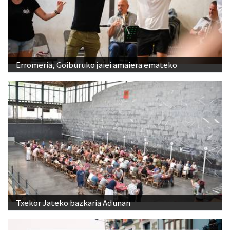
Erromeria, Goiburuko jaiei amaiera emateko
Txekor Jateko bazkaria Adunan