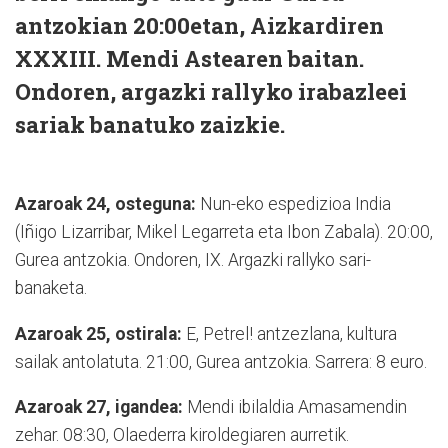
antzokian 20:00etan, Aizkardiren
XXXIII. Mendi Astearen baitan.
Ondoren, argazki rallyko irabazleei
sariak banatuko zaizkie.
Azaroak 24, osteguna:
Nun-eko espedizioa India
(Iñigo Lizarribar, Mikel Legarreta eta Ibon Zabala). 20:00,
Gurea antzokia. Ondoren, IX. Argazki rallyko sari-
banaketa.
Azaroak 25, ostirala:
E, Petrel! antzezlana, kultura
sailak antolatuta. 21:00, Gurea antzokia. Sarrera: 8 euro.
Azaroak 27, igandea:
Mendi ibilaldia Amasamendin
zehar. 08:30, Olaederra kiroldegiaren aurretik.