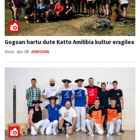
Gogoan hartu dute Katto Amilibia kultur eragilea
Aiurri
abu 08
ANDOAIN