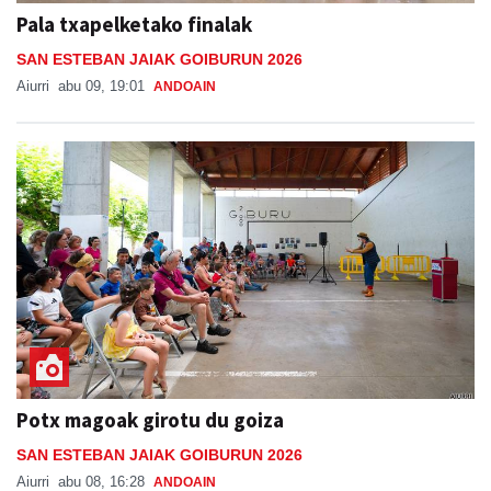
Pala txapelketako finalak
SAN ESTEBAN JAIAK GOIBURUN 2026
Aiurri
abu 09, 19:01
ANDOAIN
Potx magoak girotu du goiza
SAN ESTEBAN JAIAK GOIBURUN 2026
Aiurri
abu 08, 16:28
ANDOAIN