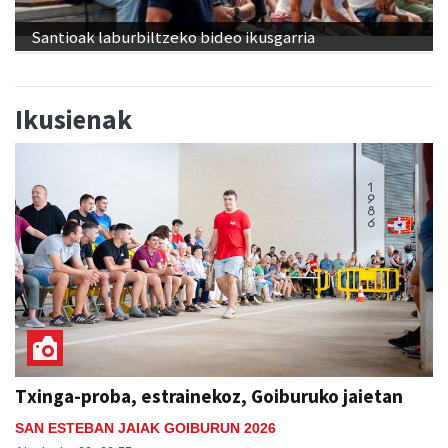
Santioak laburbiltzeko bideo ikusgarria
Ikusienak
Txinga-proba, estrainekoz, Goiburuko jaietan
SAN ESTEBAN JAIAK GOIBURUN 2026