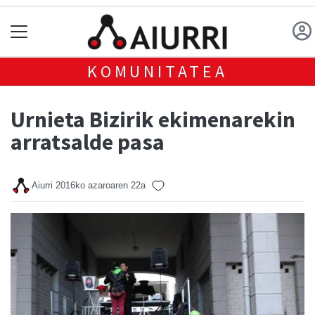
KOMUNITATEA
Urnieta Bizirik ekimenarekin
arratsalde pasa
Aiurri
2016ko azaroaren 22a