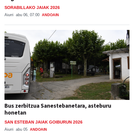
SORABILLAKO JAIAK 2026
Aiurri
abu 06, 07:00
ANDOAIN
Bus zerbitzua Sanestebanetara, asteburu
honetan
SAN ESTEBAN JAIAK GOIBURUN 2026
Aiurri
abu 05
ANDOAIN