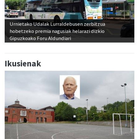
Urnietako Udalak Lurraldebusen zerbitzua
hobetzeko premia nagusiak helarazi dizkio
Gipuzkoako Foru Aldundiari
Ikusienak