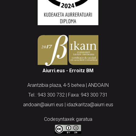
Aiurri.eus - Erroitz BM
Arantzibia plaza, 4-5 behea | ANDOAIN
Tel.: 943 300 732 | Faxa: 943 300 731
andoain@aiurri.eus | idazkaritza@aiurri.eus
Codesyntaxek garatua