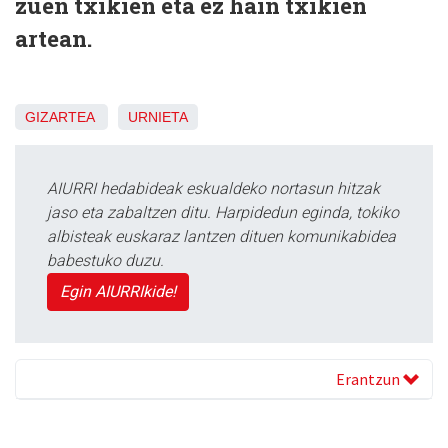
zuen txikien eta ez hain txikien
artean.
GIZARTEA
URNIETA
AIURRI hedabideak eskualdeko nortasun hitzak
jaso eta zabaltzen ditu. Harpidedun eginda, tokiko
albisteak euskaraz lantzen dituen komunikabidea
babestuko duzu.
Egin AIURRIkide!
Erantzun