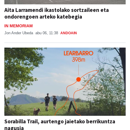
Aita Larramendi ikastolako sortzaileen eta
ondorengoen arteko katebegia
IN MEMORIAM
Jon Ander Ubeda
abu 06, 11:38
ANDOAIN
Sorabilla Trail, aurtengo jaietako berrikuntza
nagusia