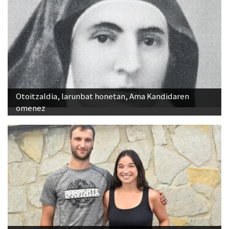
Otoitzaldia, larunbat honetan, Ama Kandidaren
omenez