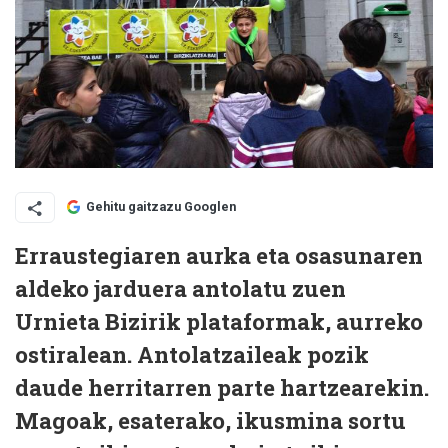
Gehitu gaitzazu Googlen
Erraustegiaren aurka eta osasunaren
aldeko jarduera antolatu zuen
Urnieta Bizirik plataformak, aurreko
ostiralean. Antolatzaileak pozik
daude herritarren parte hartzearekin.
Magoak, esaterako, ikusmina sortu