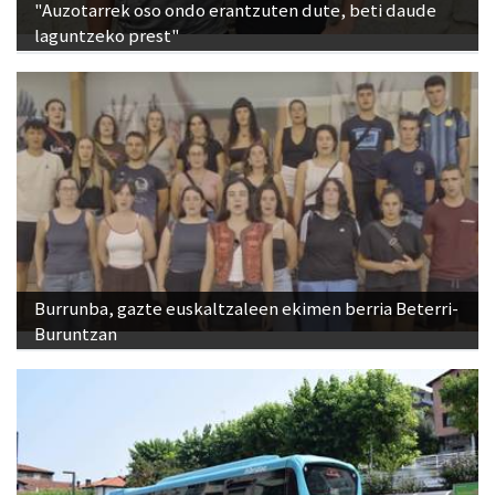
"Auzotarrek oso ondo erantzuten dute, beti daude
laguntzeko prest"
Burrunba, gazte euskaltzaleen ekimen berria Beterri-
Buruntzan