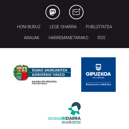
HONI BURUZ
LEGE OHARRA
PUBLIZITATEA
ARAUAK
HARREMANETARAKO
RSS