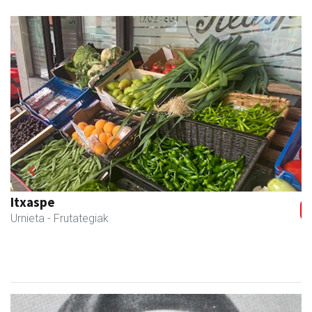
Previous
Next
Itxaspe
Urnieta
- Frutategiak