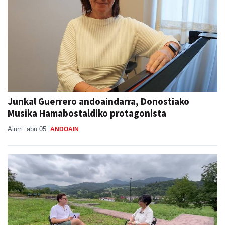
Junkal Guerrero andoaindarra, Donostiako
Musika Hamabostaldiko protagonista
Aiurri
abu 05
ANDOAIN