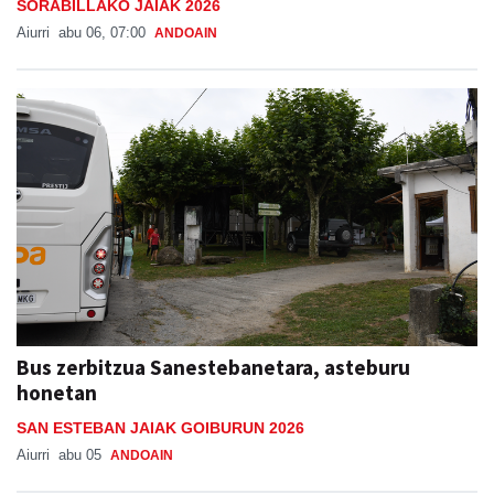
SORABILLAKO JAIAK 2026
Aiurri
abu 06, 07:00
ANDOAIN
Bus zerbitzua Sanestebanetara, asteburu
honetan
SAN ESTEBAN JAIAK GOIBURUN 2026
Aiurri
abu 05
ANDOAIN