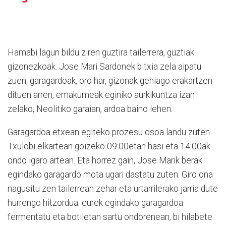
Hamabi lagun bildu ziren guztira tailerrera, guztiak
gizonezkoak. Jose Mari Sardonek bitxia zela aipatu
zuen; garagardoak, oro har, gizonak gehiago erakartzen
dituen arren, emakumeak eginiko aurkikuntza izan
zelako, Neolitiko garaian, ardoa baino lehen.
Garagardoa etxean egiteko prozesu osoa landu zuten
Txulobi elkartean goizeko 09:00etan hasi eta 14:00ak
ondo igaro artean. Eta horrez gain, Jose Marik berak
egindako garagardo mota ugari dastatu zuten. Giro ona
nagusitu zen tailerrean zehar eta urtarrilerako jarria dute
hurrengo hitzordua: eurek egindako garagardoa
fermentatu eta botiletan sartu ondorenean, bi hilabete