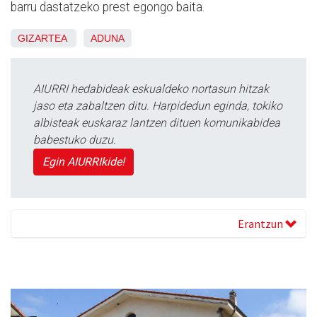
barru dastatzeko prest egongo baita.
GIZARTEA
ADUNA
AIURRI hedabideak eskualdeko nortasun hitzak
jaso eta zabaltzen ditu. Harpidedun eginda, tokiko
albisteak euskaraz lantzen dituen komunikabidea
babestuko duzu.
Egin AIURRIkide!
Erantzun