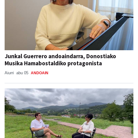
Junkal Guerrero andoaindarra, Donostiako
Musika Hamabostaldiko protagonista
Aiurri
abu 05
ANDOAIN