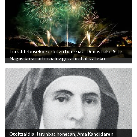
Lurraldebuseko zerbitzu bereziak, Donostiako Aste
Nagusiko su-artifizialez gozatu ahal izateko
Otoitzaldia, larunbat honetan, Ama Kandidaren