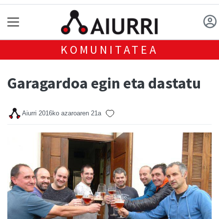
KOMUNITATEA
Garagardoa egin eta dastatu
Aiurri
2016ko azaroaren 21a