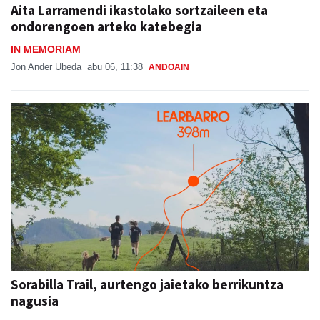
Aita Larramendi ikastolako sortzaileen eta
ondorengoen arteko katebegia
IN MEMORIAM
Jon Ander Ubeda
abu 06, 11:38
ANDOAIN
Sorabilla Trail, aurtengo jaietako berrikuntza
nagusia