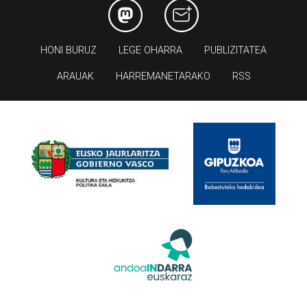
HONI BURUZ
LEGE OHARRA
PUBLIZITATEA
ARAUAK
HARREMANETARAKO
RSS