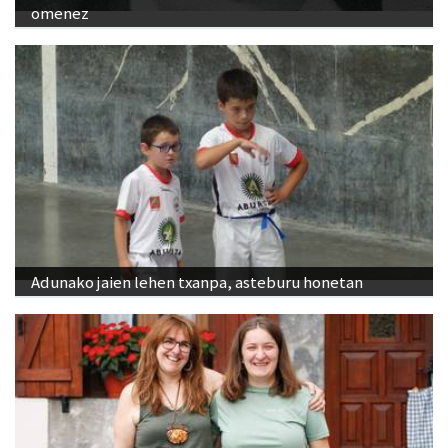
omenez
Adunako jaien lehen txanpa, asteburu honetan