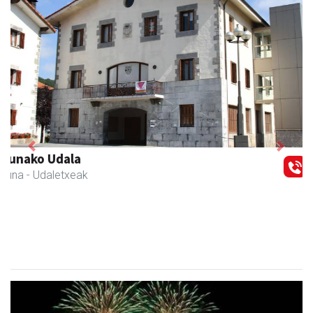
Previous
Next
Mandala terapiak
Asteasu
- Kinesiologia