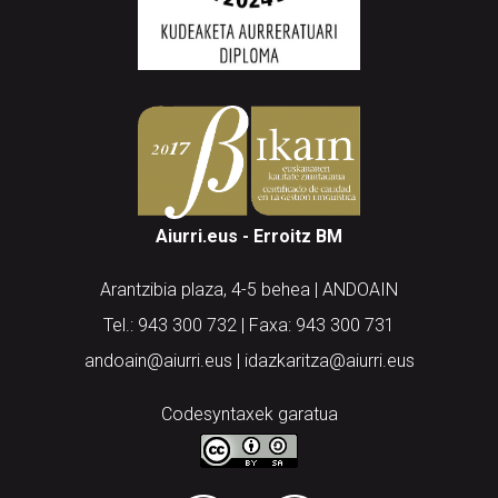
Aiurri.eus - Erroitz BM
Arantzibia plaza, 4-5 behea | ANDOAIN
Tel.: 943 300 732 | Faxa: 943 300 731
andoain@aiurri.eus | idazkaritza@aiurri.eus
Codesyntaxek garatua