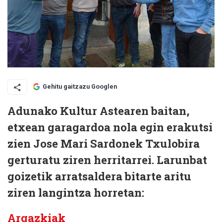
Gehitu gaitzazu Googlen
Adunako Kultur Astearen baitan,
etxean garagardoa nola egin erakutsi
zien Jose Mari Sardonek Txulobira
gerturatu ziren herritarrei. Larunbat
goizetik arratsaldera bitarte aritu
ziren langintza horretan:
Argazkiak