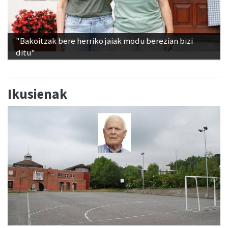
"Bakoitzak bere herriko jaiak modu berezian bizi
ditu"
Ikusienak