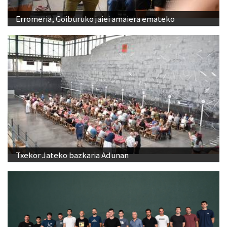
Erromeria, Goiburuko jaiei amaiera emateko
Txekor Jateko bazkaria Adunan