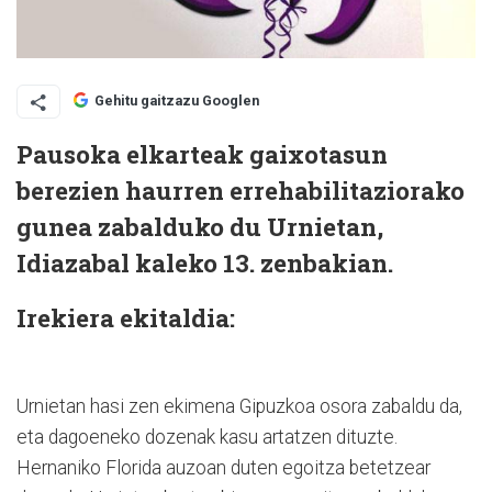
Gehitu gaitzazu Googlen
Pausoka elkarteak gaixotasun
berezien haurren errehabilitaziorako
gunea zabalduko du Urnietan,
Idiazabal kaleko 13. zenbakian.
Irekiera ekitaldia:
Urnietan hasi zen ekimena Gipuzkoa osora zabaldu da,
eta dagoeneko dozenak kasu artatzen dituzte.
Hernaniko Florida auzoan duten egoitza betetzear