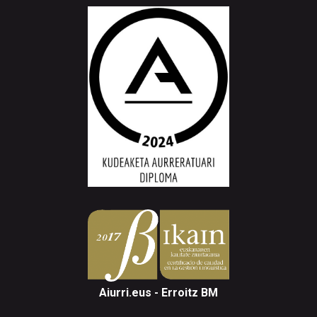
Aiurri.eus - Erroitz BM