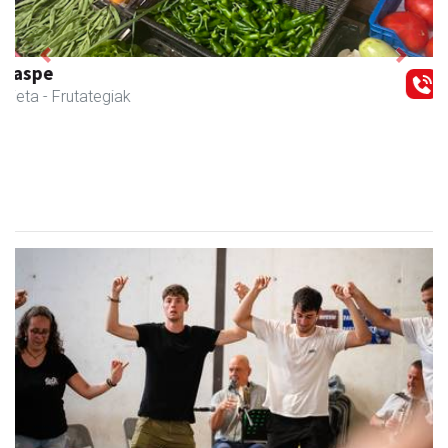
Previous
Next
CESA Formazio Zentroa
Urnieta
- Ikasketak