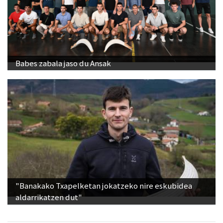
Babes zabala jaso du Ansak
"Banakako Txapelketan jokatzeko nire eskubidea
aldarrikatzen dut"