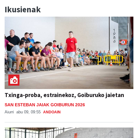
Ikusienak
Txinga-proba, estrainekoz, Goiburuko jaietan
SAN ESTEBAN JAIAK GOIBURUN 2026
Aiurri
abu 09, 09:55
ANDOAIN