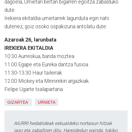
dagoela, Urnietan bertan bigarren egoitza zabalduko
dute.
Irekiera ekitaldia urnietarrek lagunduta egin nahi
dutenez, goiz osoko ospakizuna antolatu dute:
Azaroak 26, larunbata
IREKIERA EKITALDIA
10:30 Aurreskua, banda moztea.
11:00 Egape eta Eureka dantza fusioa.
11:30-13:30 Haur tailerrak.
12:00 Mickey eta Minnirekin argazkiak.
Felipe Ugarte txalapartaria.
GIZARTEA
URNIETA
AIURRI hedabideak eskualdeko nortasun hitzak
jaso eta zabaltzen ditu. Harpidedun eginda, tokiko