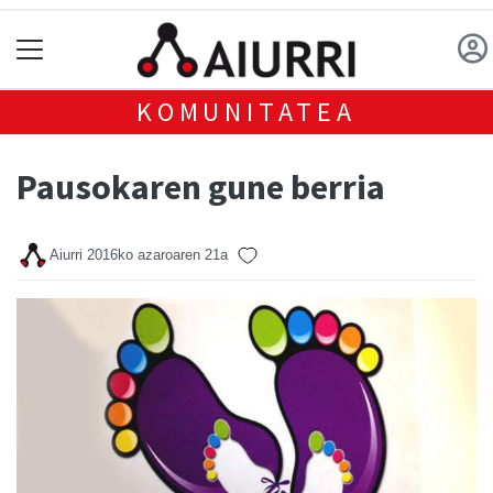
KOMUNITATEA
Pausokaren gune berria
Aiurri
2016ko azaroaren 21a