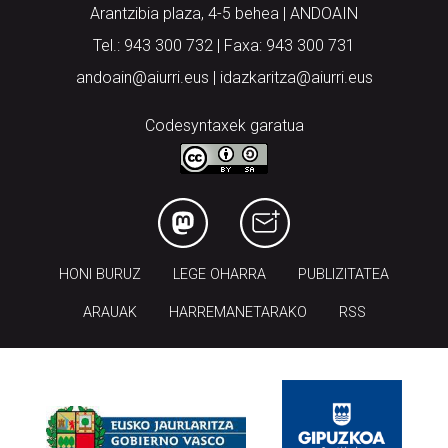
Arantzibia plaza, 4-5 behea | ANDOAIN
Tel.: 943 300 732 | Faxa: 943 300 731
andoain@aiurri.eus | idazkaritza@aiurri.eus
Codesyntaxek garatua
HONI BURUZ
LEGE OHARRA
PUBLIZITATEA
ARAUAK
HARREMANETARAKO
RSS