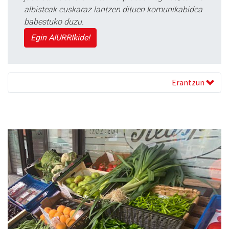
albisteak euskaraz lantzen dituen komunikabidea
babestuko duzu.
Egin AIURRIkide!
Erantzun