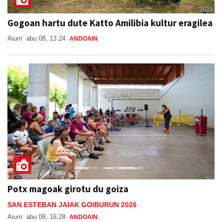
Gogoan hartu dute Katto Amilibia kultur eragilea
Aiurri
abu 08, 13:24
ANDOAIN
Potx magoak girotu du goiza
SAN ESTEBAN JAIAK GOIBURUN 2026
Aiurri
abu 08, 16:28
ANDOAIN