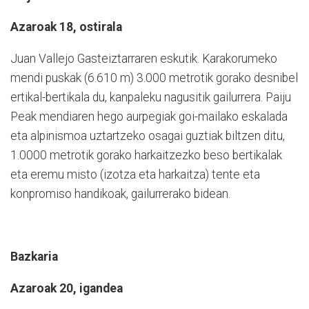
Azaroak 18, ostirala
Juan Vallejo Gasteiztarraren eskutik. Karakorumeko
mendi puskak (6.610 m) 3.000 metrotik gorako desnibel
ertikal-bertikala du, kanpaleku nagusitik gailurrera. Paiju
Peak mendiaren hego aurpegiak goi-mailako eskalada
eta alpinismoa uztartzeko osagai guztiak biltzen ditu,
1.0000 metrotik gorako harkaitzezko beso bertikalak
eta eremu misto (izotza eta harkaitza) tente eta
konpromiso handikoak, gailurrerako bidean.
Bazkaria
Azaroak 20, igandea