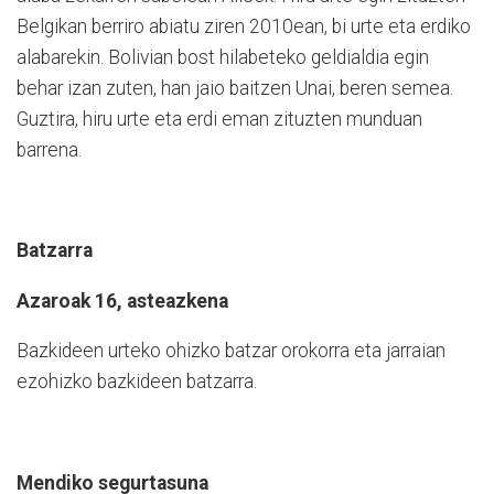
Belgikan berriro abiatu ziren 2010ean, bi urte eta erdiko
alabarekin. Bolivian bost hilabeteko geldialdia egin
behar izan zuten, han jaio baitzen Unai, beren semea.
Guztira, hiru urte eta erdi eman zituzten munduan
barrena.
Batzarra
Azaroak 16, asteazkena
Bazkideen urteko ohizko batzar orokorra eta jarraian
ezohizko bazkideen batzarra.
Mendiko segurtasuna