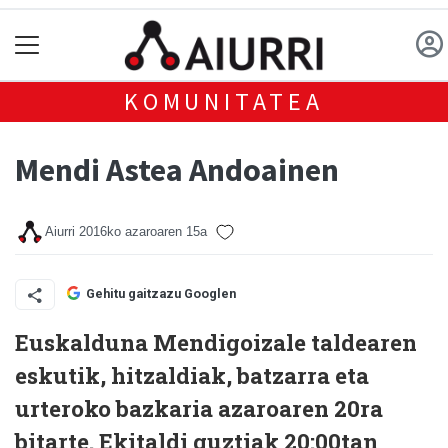
KOMUNITATEA
Mendi Astea Andoainen
Aiurri
2016ko azaroaren 15a
Gehitu gaitzazu Googlen
Euskalduna Mendigoizale taldearen
eskutik, hitzaldiak, batzarra eta
urteroko bazkaria azaroaren 20ra
bitarte. Ekitaldi guztiak 20:00tan