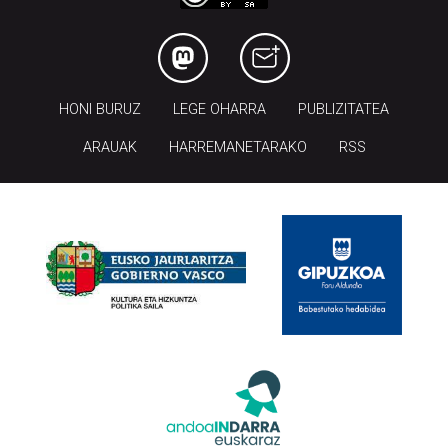
HONI BURUZ
LEGE OHARRA
PUBLIZITATEA
ARAUAK
HARREMANETARAKO
RSS