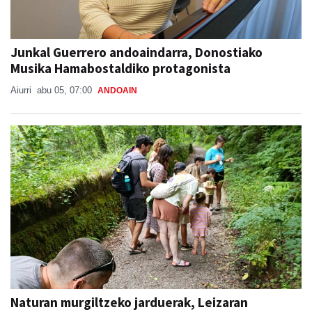
Junkal Guerrero andoaindarra, Donostiako
Musika Hamabostaldiko protagonista
Aiurri
abu 05, 07:00
ANDOAIN
Naturan murgiltzeko jarduerak, Leizaran
Bisitarien Etxearen eskutik
Aiurri
abu 05, 08:30
ANDOAIN