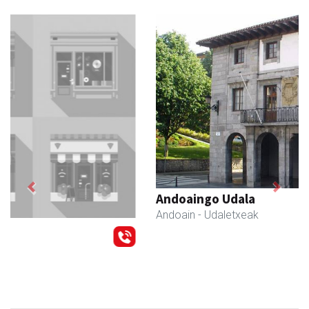
Previous
Next
Andoaingo Udala
Andoain
- Udaletxeak