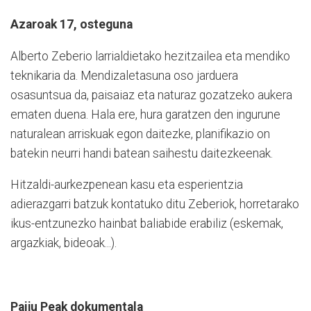
Azaroak 17, osteguna
Alberto Zeberio larrialdietako hezitzailea eta mendiko
teknikaria da. Mendizaletasuna oso jarduera
osasuntsua da, paisaiaz eta naturaz gozatzeko aukera
ematen duena. Hala ere, hura garatzen den ingurune
naturalean arriskuak egon daitezke, planifikazio on
batekin neurri handi batean saihestu daitezkeenak.
Hitzaldi-aurkezpenean kasu eta esperientzia
adierazgarri batzuk kontatuko ditu Zeberiok, horretarako
ikus-entzunezko hainbat baliabide erabiliz (eskemak,
argazkiak, bideoak...).
Paiju Peak dokumentala