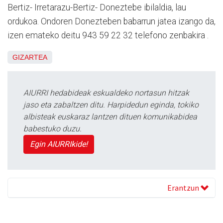
Bertiz- Irretarazu-Bertiz- Doneztebe ibilaldia, lau
ordukoa. Ondoren Donezteben babarrun jatea izango da,
izen emateko deitu 943 59 22 32 telefono zenbakira .
GIZARTEA
AIURRI hedabideak eskualdeko nortasun hitzak
jaso eta zabaltzen ditu. Harpidedun eginda, tokiko
albisteak euskaraz lantzen dituen komunikabidea
babestuko duzu.
Egin AIURRIkide!
Erantzun