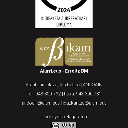
Aiurri.eus - Erroitz BM
Arantzibia plaza, 4-5 behea | ANDOAIN
Tel.: 943 300 732 | Faxa: 943 300 731
andoain@aiurri.eus | idazkaritza@aiurri.eus
Codesyntaxek garatua