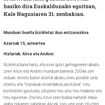
hasiko dira Euskaldunako egoitzan,
Kale Nagusiaren 31. zenbakian.
Munduari buelta bizikletaz ikus entzunezkoa
Azaroak 15, asteartea
Hizlariak: Alice eta Andoni
Bizikleta bana hartu, eta ezer gutxi gehiagorekin abiatu
ziren Alice eta Andoni munduan barrena. 2004a zen
orduan. Amets baten atzetik abiatu ziren, posible zela
sinetsi, eta “munduak emandakoa jasotzera”. Hiru
kontinente gurutzatu zituzten, hiru urte, hiru hilabete eta
hiru egunetan. Eta hiru itzuli ziren bidaia hartatik. Maia
alaba zekarren sabelean Alicek. Hiru urte egin zituzten