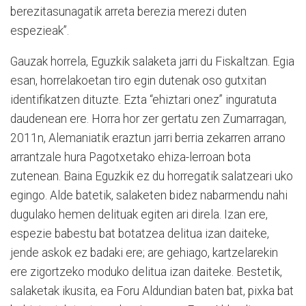
berezitasunagatik arreta berezia merezi duten
espezieak”.
Gauzak horrela, Eguzkik salaketa jarri du Fiskaltzan. Egia
esan, horrelakoetan tiro egin dutenak oso gutxitan
identifikatzen dituzte. Ezta “ehiztari onez” inguratuta
daudenean ere. Horra hor zer gertatu zen Zumarragan,
2011n, Alemaniatik eraztun jarri berria zekarren arrano
arrantzale hura Pagotxetako ehiza-lerroan bota
zutenean. Baina Eguzkik ez du horregatik salatzeari uko
egingo. Alde batetik, salaketen bidez nabarmendu nahi
dugulako hemen delituak egiten ari direla. Izan ere,
espezie babestu bat botatzea delitua izan daiteke,
jende askok ez badaki ere; are gehiago, kartzelarekin
ere zigortzeko moduko delitua izan daiteke. Bestetik,
salaketak ikusita, ea Foru Aldundian baten bat, pixka bat