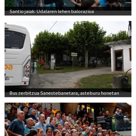
Santio jaiak: Udalaren lehen balorazioa
Bus zerbitzua Sanestebanetara, asteburu honetan