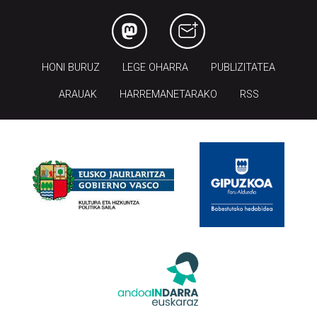
HONI BURUZ
LEGE OHARRA
PUBLIZITATEA
ARAUAK
HARREMANETARAKO
RSS