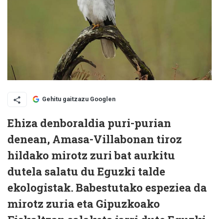
Gehitu gaitzazu Googlen
Ehiza denboraldia puri-purian
denean, Amasa-Villabonan tiroz
hildako mirotz zuri bat aurkitu
dutela salatu du Eguzki talde
ekologistak. Babestutako espeziea da
mirotz zuria eta Gipuzkoako