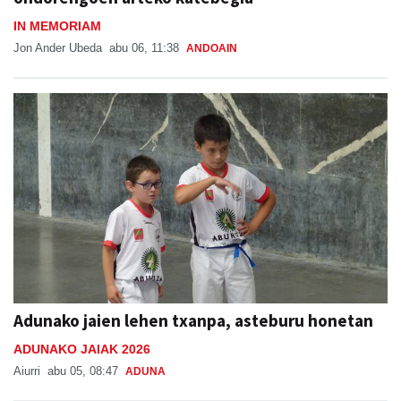
IN MEMORIAM
Jon Ander Ubeda
abu 06, 11:38
ANDOAIN
Adunako jaien lehen txanpa, asteburu honetan
ADUNAKO JAIAK 2026
Aiurri
abu 05, 08:47
ADUNA