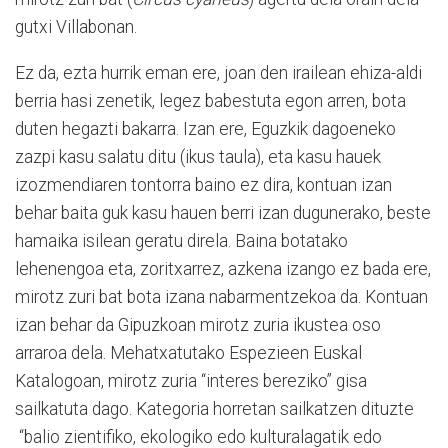
gutxi Villabonan.
Ez da, ezta hurrik eman ere, joan den irailean ehiza-aldi
berria hasi zenetik, legez babestuta egon arren, bota
duten hegazti bakarra. Izan ere, Eguzkik dagoeneko
zazpi kasu salatu ditu (ikus taula), eta kasu hauek
izozmendiaren tontorra baino ez dira, kontuan izan
behar baita guk kasu hauen berri izan dugunerako, beste
hamaika isilean geratu direla. Baina botatako
lehenengoa eta, zoritxarrez, azkena izango ez bada ere,
mirotz zuri bat bota izana nabarmentzekoa da. Kontuan
izan behar da Gipuzkoan mirotz zuria ikustea oso
arraroa dela. Mehatxatutako Espezieen Euskal
Katalogoan, mirotz zuria “interes bereziko” gisa
sailkatuta dago. Kategoria horretan sailkatzen dituzte
“balio zientifiko, ekologiko edo kulturalagatik edo