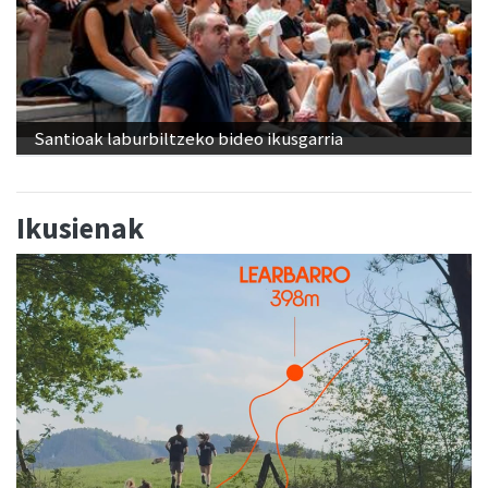
Santioak laburbiltzeko bideo ikusgarria
Ikusienak