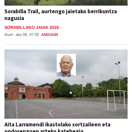
Sorabilla Trail, aurtengo jaietako berrikuntza
nagusia
SORABILLAKO JAIAK 2026
Aiurri
abu 06, 07:00
ANDOAIN
Aita Larramendi ikastolako sortzaileen eta
ondorengoen arteko katebegia