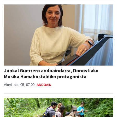
Junkal Guerrero andoaindarra, Donostiako
Musika Hamabostaldiko protagonista
Aiurri
abu 05, 07:00
ANDOAIN