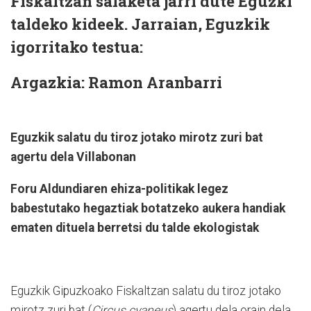
Fiskaltzan salaketa jarri dute Eguzki
taldeko kideek. Jarraian, Eguzkik
igorritako testua:
Argazkia: Ramon Aranbarri
Eguzkik salatu du tiroz jotako mirotz zuri bat
agertu dela Villabonan
Foru Aldundiaren ehiza-politikak legez
babestutako hegaztiak botatzeko aukera handiak
ematen dituela berretsi du talde ekologistak
Eguzkik Gipuzkoako Fiskaltzan salatu du tiroz jotako
mirotz zuri bat (
Circus cyaneus
) agertu dela orain dela