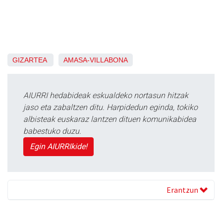
GIZARTEA
AMASA-VILLABONA
AIURRI hedabideak eskualdeko nortasun hitzak
jaso eta zabaltzen ditu. Harpidedun eginda, tokiko
albisteak euskaraz lantzen dituen komunikabidea
babestuko duzu.
Egin AIURRIkide!
Erantzun