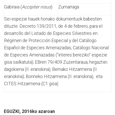
Gabiraia (
Accipiter nisus
)
Zumarraga
Sei espezie hauek honako dokumentuok babesten
dituzte: Decreto 139/2011, de 4 de febrero, para el
desarrollo del Listado de Especies Silvestres en
Régimen de Protección Especial y del Catálogo
Español de Especies Amenazadas; Catálogo Nacional
de Especies Amenazadas (“interes bereziko” espezie
gisa sailkatuta); EBren 79/409 Zuzentaraua, hegaztiei
dagokiena (II. eranskina); Bernako Hitzarmena (II.
eranskina); Bonneko Hitzarmena (II. eranskina), eta
CITES Hitzarmena (C1 gisa).
EGUZKI, 2016ko azaroan