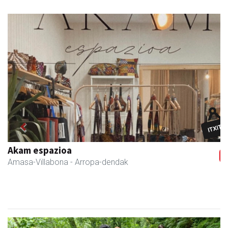
Previous
Next
Akam espazioa
Amasa-Villabona
- Arropa-dendak