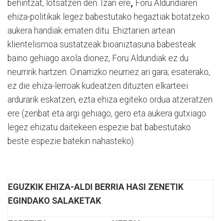
behintzat, lotsatzen den. Izan ere
,
Foru Aldundiaren
ehiza-politikak legez babestutako hegaztiak botatzeko
aukera handiak ematen ditu. Ehiztarien artean
klientelismoa sustatzeak bioaniztasuna babesteak
baino gehiago axola dionez, Foru Aldundiak ez du
neurririk hartzen. Oinarrizko neurriez ari gara; esaterako,
ez die ehiza-lerroak kudeatzen dituzten elkarteei
ardurarik eskatzen, ezta ehiza egiteko ordua atzeratzen
ere (zenbat eta argi gehiago, gero eta aukera gutxiago
legez ehizatu daitekeen espezie bat babestutako
beste espezie batekin nahasteko).
EGUZKIK EHIZA-ALDI BERRIA HASI ZENETIK
EGINDAKO SALAKETAK