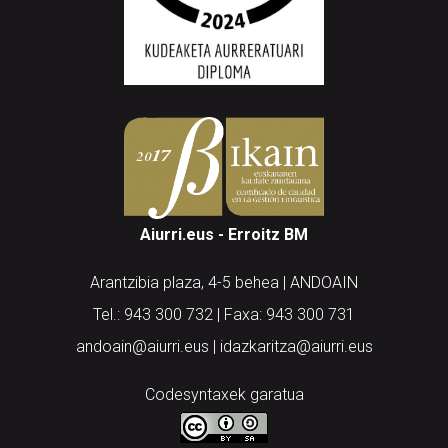
Aiurri.eus - Erroitz BM
Arantzibia plaza, 4-5 behea | ANDOAIN
Tel.: 943 300 732 | Faxa: 943 300 731
andoain@aiurri.eus | idazkaritza@aiurri.eus
Codesyntaxek garatua