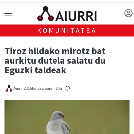
KOMUNITATEA
Tiroz hildako mirotz bat
aurkitu dutela salatu du
Eguzki taldeak
Aiurri
2016ko azaroaren 14a