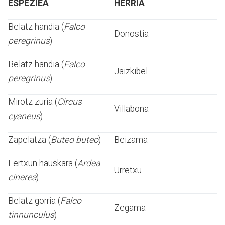
ESPEZIEA
HERRIA
Belatz handia (
Falco
Donostia
peregrinus
)
Belatz handia (
Falco
Jaizkibel
peregrinus
)
Mirotz zuria (
Circus
Villabona
cyaneus
)
Zapelatza (
Buteo buteo
)
Beizama
Lertxun hauskara (
Ardea
Urretxu
cinerea
)
Belatz gorria (
Falco
Zegama
tinnunculus
)