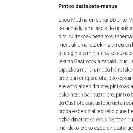
Pintxo dastaketa-menua
Erica Medinaren senar Bixente Mu
belaunaldi, familiako kide ugarik 
dira. Aurrekoek bezalaxe, tabern
menuak emanez ekin zion euren b
bira egin eta miniaturazko sukalda
lekuan Gastrotokia zabaldu dugu
Gipuzkoa mailan, modu horretako 
prezioari erreparatuta, oso eskain
ere antolatzen dituzte, pintxoak 
eskaintzen badituzte ere, pintxo
du Gastrotokiak, asteburuetan soi
proba ezberdinak egiteko gune beza
ezberdinetarako ere alokatzen du
munduko txoko ezberdinetatik ger