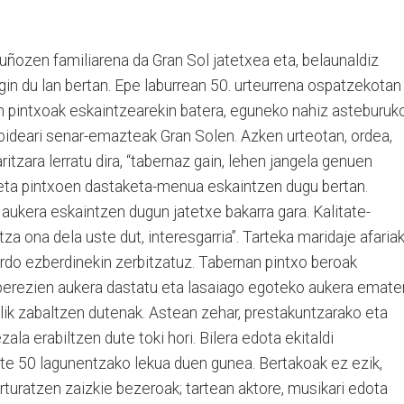
ñozen familiarena da Gran Sol jatetxea eta, belaunaldiz
egin du lan bertan. Epe laburrean 50. urteurrena ospatzekotan
an pintxoak eskaintzearekin batera, eguneko nahiz asteburuk
ideari senar-emazteak Gran Solen. Azken urteotan, ordea,
ritzara lerratu dira, “tabernaz gain, lehen jangela genuen
 eta pintxoen dastaketa-menua eskaintzen dugu bertan.
aukera eskaintzen dugun jatetxe bakarra gara. Kalitate-
tza ona dela uste dut, interesgarria”. Tarteka maridaje afaria
ardo ezberdinekin zerbitzatuz. Tabernan pintxo beroak
 berezien aukera dastatu eta lasaiago egoteko aukera emate
lik zabaltzen dutenak. Astean zehar, prestakuntzarako eta
la erabiltzen dute toki hori. Bilera edota ekitaldi
te 50 lagunentzako lekua duen gunea. Bertakoak ez ezik,
turatzen zaizkie bezeroak; tartean aktore, musikari edota