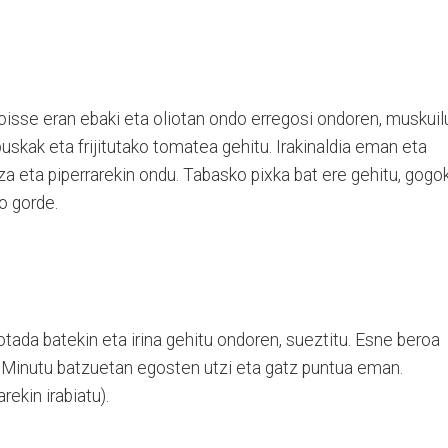
noisse eran ebaki eta oliotan ondo erregosi ondoren, muskuil
 puskak eta frijitutako tomatea gehitu. Irakinaldia eman eta
a eta piperrarekin ondu. Tabasko pixka bat ere gehitu, gogo
o gorde.
rrotada batekin eta irina gehitu ondoren, sueztitu. Esne beroa
 Minutu batzuetan egosten utzi eta gatz puntua eman.
arekin irabiatu).