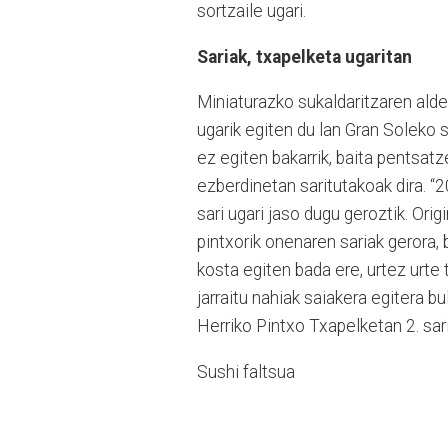
sortzaile ugari.
Sariak, txapelketa ugaritan
Miniaturazko sukaldaritzaren alde
ugarik egiten du lan Gran Soleko 
ez egiten bakarrik, baita pentsat
ezberdinetan saritutakoak dira. “
sari ugari jaso dugu geroztik. Orig
pintxorik onenaren sariak gerora,
kosta egiten bada ere, urtez urte
jarraitu nahiak saiakera egitera bu
Herriko Pintxo Txapelketan 2. sar
Sushi faltsua