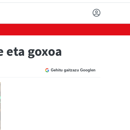
e eta goxoa
Gehitu gaitzazu Googlen