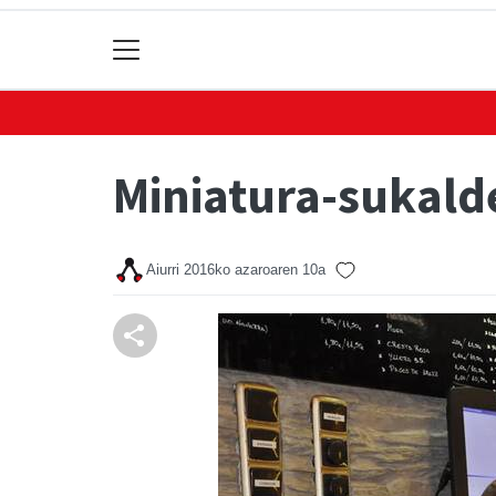
Miniatura-sukalde
Aiurri
2016ko azaroaren 10a