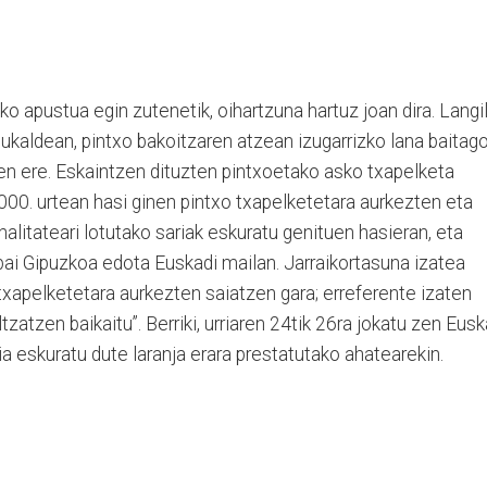
ko apustua egin zutenetik, oihartzuna hartuz joan dira. Langi
sukaldean, pintxo bakoitzaren atzean izugarrizko lana baitago
zen ere. Eskaintzen dituzten pintxoetako asko txapelketa
2000. urtean hasi ginen pintxo txapelketetara aurkezten eta
inalitateari lotutako sariak eskuratu genituen hasieran, eta
 bai Gipuzkoa edota Euskadi mailan. Jarraikortasuna izatea
 txapelketetara aurkezten saiatzen gara; erreferente izaten
ltzatzen baikaitu”. Berriki, urriaren 24tik 26ra jokatu zen Eusk
ia eskuratu dute laranja erara prestatutako ahatearekin.