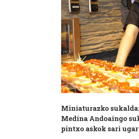
Miniaturazko sukaldar
Medina Andoaingo suka
pintxo askok sari ugar