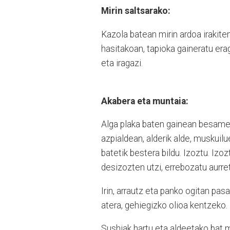
Mirin saltsarako:
Kazola batean mirin ardoa irakiten
hasitakoan, tapioka gaineratu era
eta iragazi.
Akabera eta muntaia:
Alga plaka baten gainean besamel
azpialdean, alderik alde, muskuil
batetik bestera bildu. Izoztu. Iz
desizozten utzi, errebozatu aurret
Irin, arrautz eta panko ogitan pasa
atera, gehiegizko olioa kentzeko.
Sushiak hartu eta aldeetako bat m