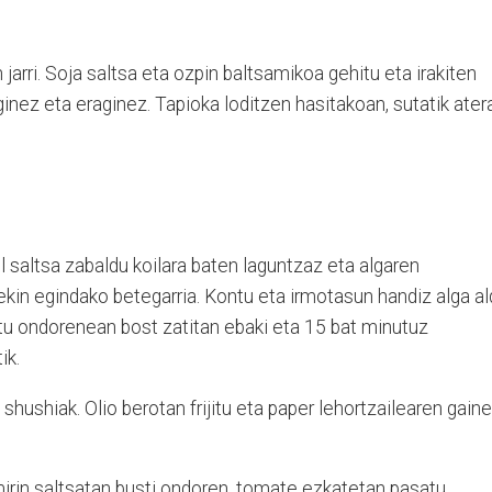
 jarri. Soja saltsa eta ozpin baltsamikoa gehitu eta irakiten
ginez eta eraginez. Tapioka loditzen hasitakoan, sutatik ater
 saltsa zabaldu koilara baten laguntzaz eta algaren
uekin egindako betegarria. Kontu eta irmotasun handiz alga a
oztu ondorenean bost zatitan ebaki eta 15 bat minutuz
ik.
 shushiak. Olio berotan frijitu eta paper lehortzailearen gaine
irin saltsatan busti ondoren, tomate ezkatetan pasatu.