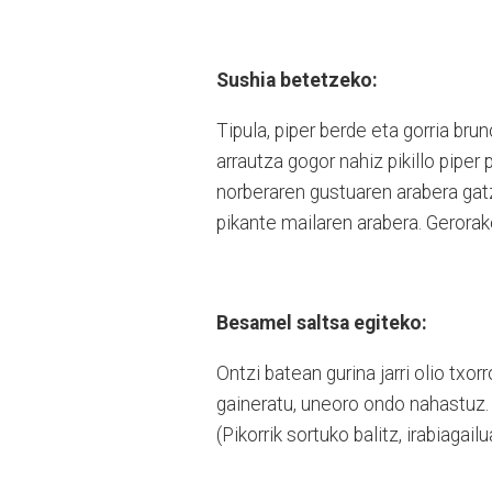
Sushia betetzeko:
Tipula, piper berde eta gorria bru
arrautza gogor nahiz pikillo piper
norberaren gustuaren arabera gatz
pikante mailaren arabera. Gerorak
Besamel saltsa egiteko:
Ontzi batean gurina jarri olio txo
gaineratu, uneoro ondo nahastuz.
(Pikorrik sortuko balitz, irabiagailu