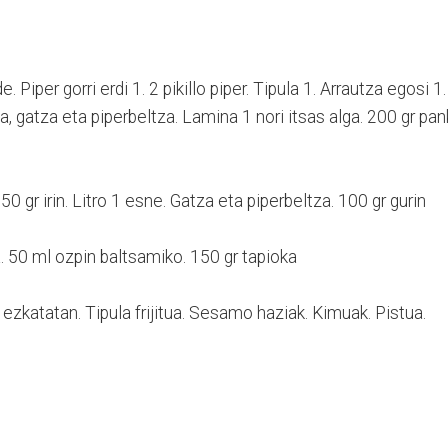
. Piper gorri erdi 1. 2 pikillo piper. Tipula 1. Arrautza egosi 1.
a, gatza eta piperbeltza. Lamina 1 nori itsas alga. 200 gr pa
50 gr irin. Litro 1 esne. Gatza eta piperbeltza. 100 gr gurin
a. 50 ml ozpin baltsamiko. 150 gr tapioka
 ezkatatan. Tipula frijitua. Sesamo haziak. Kimuak. Pistua.