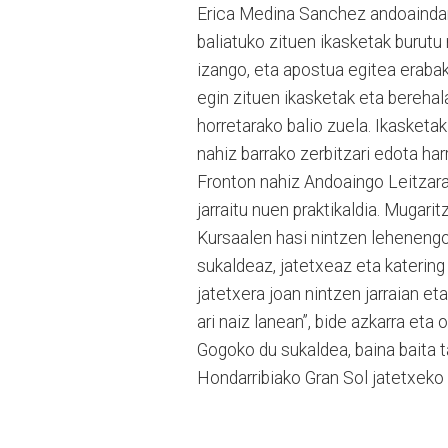
Erica Medina Sanchez andoaindarra
baliatuko zituen ikasketak burutu n
izango, eta apostua egitea erabak
egin zituen ikasketak eta berehal
horretarako balio zuela. Ikasketak
nahiz barrako zerbitzari edota ha
Fronton nahiz Andoaingo Leitzaran
jarraitu nuen praktikaldia. Mugari
Kursaalen hasi nintzen lehenengo
sukaldeaz, jatetxeaz eta katering
jatetxera joan nintzen jarraian e
ari naiz lanean”, bide azkarra eta
Gogoko du sukaldea, baina baita t
Hondarribiako Gran Sol jatetxeko