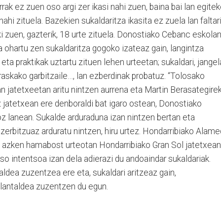
k ez zuen oso argi zer ikasi nahi zuen, baina bai lan egite
ahi zituela. Bazekien sukaldaritza ikasita ez zuela lan faltar
i zuen, gazterik, 18 urte zituela. Donostiako Cebanc eskola
a ohartu zen sukaldaritza gogoko izateaz gain, langintza
 eta praktikak uztartu zituen lehen urteetan; sukaldari, jangel
rraskako garbitzaile…, lan ezberdinak probatuz. “Tolosako
 jatetxeetan aritu nintzen aurrena eta Martin Berasategirek
tz jatetxean ere denboraldi bat igaro ostean, Donostiako
z lanean. Sukalde arduraduna izan nintzen bertan eta
 zerbitzuaz arduratu nintzen, hiru urtez. Hondarribiako Alam
ta azken hamabost urteotan Hondarribiako Gran Sol jatetxean
 oso intentsoa izan dela adierazi du andoaindar sukaldariak.
aldea zuzentzea ere eta, sukaldari aritzeaz gain,
 lantaldea zuzentzen du egun.