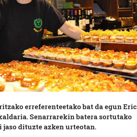
itzako erreferenteetako bat da egun Eri
ldaria. Senarrarekin batera sortutako
i jaso dituzte azken urteotan.