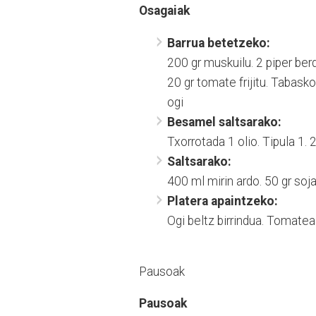
Osagaiak
Barrua betetzeko:
200 gr muskuilu. 2 piper berde
20 gr tomate frijitu. Tabasko
ogi
Besamel saltsarako:
Txorrotada 1 olio. Tipula 1. 2
Saltsarako:
400 ml mirin ardo. 50 gr soj
Platera apaintzeko:
Ogi beltz birrindua. Tomatea
Pausoak
Pausoak