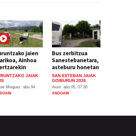
runtzako jaien
Bus zerbitzua
arikoa, Ainhoa
Sanestebanetara,
ertzarekin
asteburu honetan
RUNTZAKO JAIAK
SAN ESTEBAN JAIAK
26
GOIBURUN 2026
bat Minguez
abu 04
Aiurri
abu 05, 07:00
DOAIN
ANDOAIN