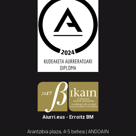
Aiurri.eus - Erroitz BM
Arantzibia plaza, 4-5 behea | ANDOAIN