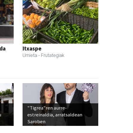
nda
Itxaspe
Urnieta
- Frutategiak
"Tigrea"ren aurre-
u
estreinaldia, arratsaldean
Saroben