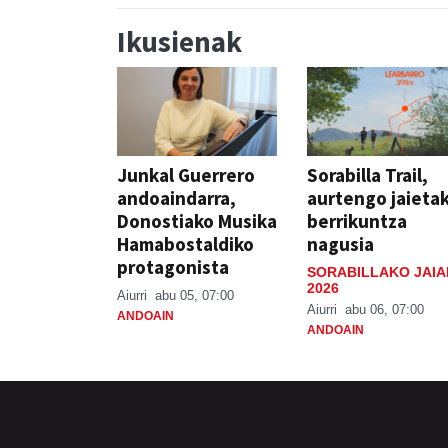
Ikusienak
Junkal Guerrero
Sorabilla Trail,
andoaindarra,
aurtengo jaieta
Donostiako Musika
berrikuntza
Hamabostaldiko
nagusia
protagonista
SORABILLAKO JAIA
2026
Aiurri
abu 05, 07:00
Aiurri
abu 06, 07:00
ANDOAIN
ANDOAIN