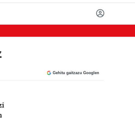
z
Gehitu gaitzazu Googlen
zi
n