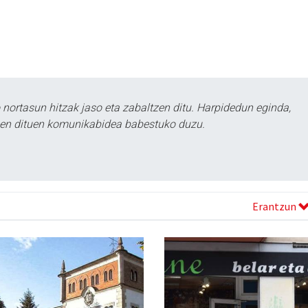
ortasun hitzak jaso eta zabaltzen ditu. Harpidedun eginda,
tzen dituen komunikabidea babestuko duzu.
Erantzun