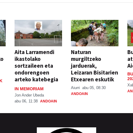
Aita Larramendi
Naturan
Bu
ko
ikastolako
murgiltzeko
at
sortzaileen eta
jarduerak,
Ai
ondorengoen
Leizaran Bisitarien
BU
arteko katebegia
Etxearen eskutik
20
K
Xa
Aiurri
abu 05, 08:30
IN MEMORIAM
AN
ANDOAIN
Jon Ander Ubeda
abu 06, 11:38
ANDOAIN