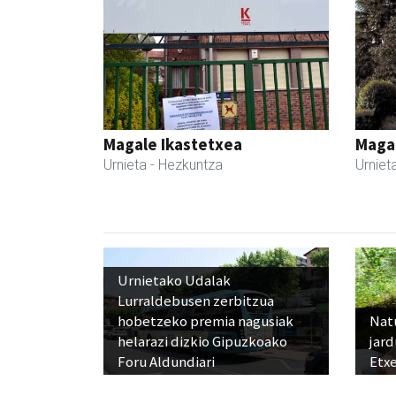
Magale Ikastetxea
Maga
Urnieta
- Hezkuntza
Urniet
Urnietako Udalak
Lurraldebusen zerbitzua
hobetzeko premia nagusiak
Nat
helarazi dizkio Gipuzkoako
jard
Foru Aldundiari
Etx