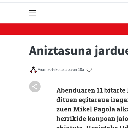
Aniztasuna jardu
Aiurri
2016ko azaroaren 10a
Abenduaren 11 bitarte 
dituen egitaraua iragar
zuen Mikel Pagola alka
herrikide kanpoan jaio
abiatuta, Urnietako Ud