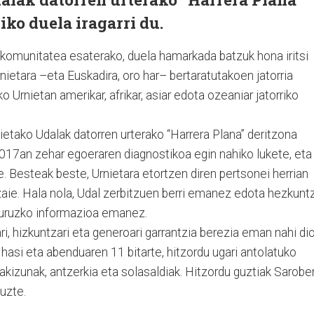
iko duela iragarri du.
 komunitatea esaterako, duela hamarkada batzuk hona iritsi
rnietara –eta Euskadira, oro har– bertaratutakoen jatorria
o Urnietan amerikar, afrikar, asiar edota ozeaniar jatorriko
rnietako Udalak datorren urterako “Harrera Plana” deritzona
. 2017an zehar egoeraren diagnostikoa egin nahiko lukete, eta
e. Besteak beste, Urnietara etortzen diren pertsonei herrian
zaie. Hala nola, Udal zerbitzuen berri emanez edota hezkunt
buruzko informazioa emanez.
ri, hizkuntzari eta generoari garrantzia berezia eman nahi dio
hasi eta abenduaren 11 bitarte, hitzordu ugari antolatuko
akizunak, antzerkia eta solasaldiak. Hitzordu guztiak Sarobe
uzte.