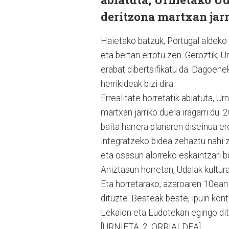
deritzona martxan jarr
Haietako batzuk, Portugal aldeko
eta bertan errotu zen. Geroztik, U
erabat dibertsifikatu da. Dagoenek
herrikideak bizi dira.
Errealitate horretatik abiatuta, U
martxan jarriko duela iragarri du
baita harrera planaren diseinua er
integratzeko bidea zehaztu nahi 
eta osasun alorreko eskaintzari 
Aniztasun horretan, Udalak kultura
Eta horretarako, azaroaren 10ean 
dituzte. Besteak beste, ipuin kont
Lekaion eta Ludotekan egingo dit
[URNIETA, 2. ORRIALDEA]