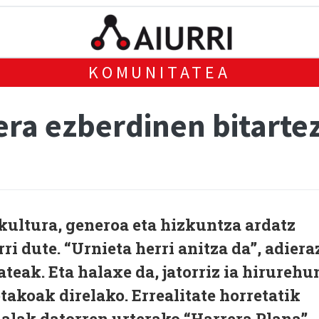
KOMUNITATEA
era ezberdinen bitarte
kultura, generoa eta hizkuntza ardatz
ri dute. “Urnieta herri anitza da”, adiera
teak. Eta halaxe da, jatorriz ia hirurehu
takoak direlako. Errealitate horretatik
alak datorren urterako “Harrera Plana”