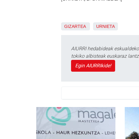
GIZARTEA
URNIETA
AIURRI hedabideak eskualdeko n
tokiko albisteak euskaraz lan
Egin AIURRIkide!