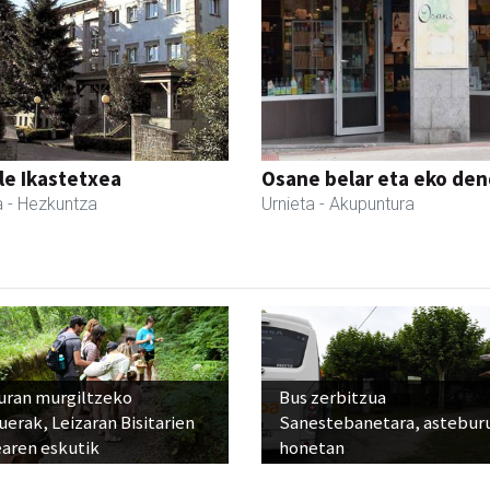
le Ikastetxea
Osane belar eta eko de
a
- Hezkuntza
Urnieta
- Akupuntura
uran murgiltzeko
Bus zerbitzua
uerak, Leizaran Bisitarien
Sanestebanetara, astebur
earen eskutik
honetan