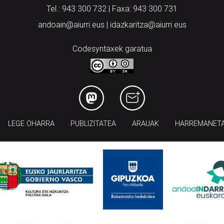
Tel.: 943 300 732 | Faxa: 943 300 731
andoain@aiurri.eus | idazkaritza@aiurri.eus
Codesyntaxek garatua
LEGE OHARRA
PUBLIZITATEA
ARAUAK
HARREMANET