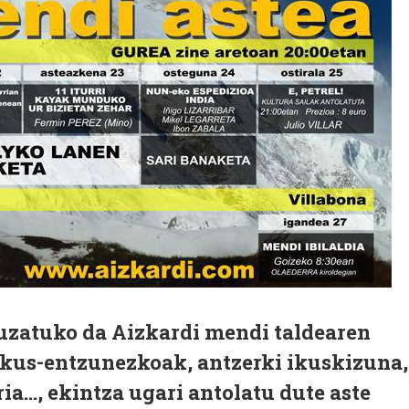
luzatuko da Aizkardi mendi taldearen
Ikus-entzunezkoak, antzerki ikuskizuna,
ia..., ekintza ugari antolatu dute aste