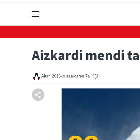
Aizkardi mendi ta
Aiurri
2016ko azaroaren 7a