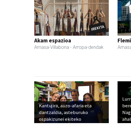
Akam espazioa
Flemi
Amasa-Villabona
- Arropa-dendak
Amasa
Lur
Kantujira, auzo-afaria eta
ber
dantzaldia, asteburuko
Nagu
ospakizunei ekiteko
ahal