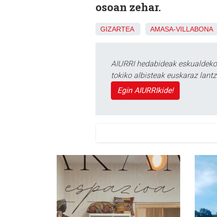
osoan zehar.
GIZARTEA
AMASA-VILLABONA
AIURRI hedabideak eskualdeko n
tokiko albisteak euskaraz lan
Egin AIURRIkide!