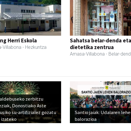
ng Herri Eskola
Sahatsa belar-denda et
dietetika zentrua
-Villabona
- Hezkuntza
Amasa-Villabona
- Belar-den
raldebuseko zerbitzu
eziak, Donostiako Aste
siko su-artifizialez gozatu
Santio jaiak: Udalaren lehe
 izateko
balorazioa