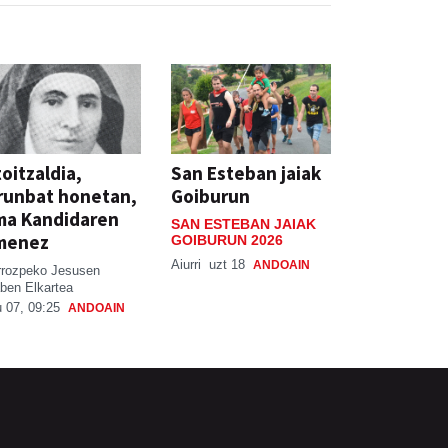
oitzaldia,
San Esteban jaiak
runbat honetan,
Goiburun
ma Kandidaren
SAN ESTEBAN JAIAK
menez
GOIBURUN 2026
Aiurri
uzt 18
ANDOAIN
rrozpeko Jesusen
ben Elkartea
 07, 09:25
ANDOAIN