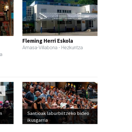
a
Fleming Herri Eskola
Amasa-Villabona
- Hezkuntza
da
n
Santioak laburbiltzeko bideo
ikusgarria