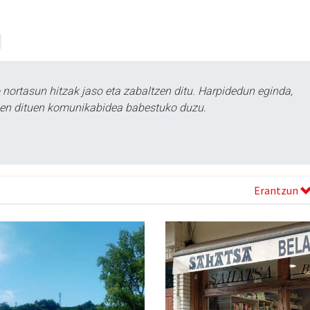
ortasun hitzak jaso eta zabaltzen ditu. Harpidedun eginda,
tzen dituen komunikabidea babestuko duzu.
Erantzun