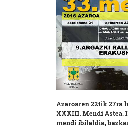
Azaroaren 22tik 27ra 
XXXIII. Mendi Astea. 
mendi ibilaldia, bazkar