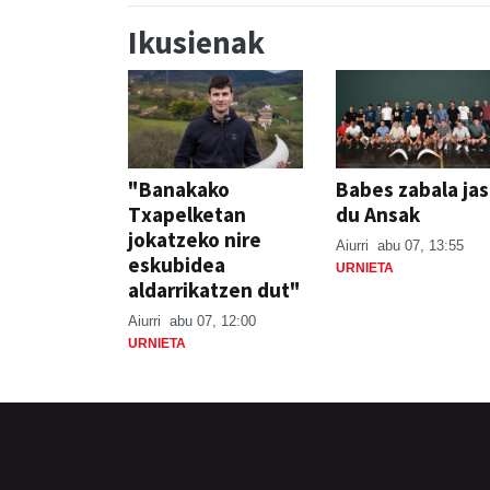
Ikusienak
"Banakako
Babes zabala ja
Txapelketan
du Ansak
jokatzeko nire
Aiurri
abu 07, 13:55
eskubidea
URNIETA
aldarrikatzen dut"
Aiurri
abu 07, 12:00
URNIETA