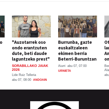
so
"Auzotarrek oso
Burrunba, gazte
Ot
ondo erantzuten
euskaltzaleen
la
dute, beti daude
ekimen berria
A
laguntzeko prest"
Beterri-Buruntzan
o
SORABILLAKO JAIAK
Aiurri
abu 07, 07:00
Be
2026
Ala
URNIETA
Lide Ruiz Telleria
abu
abu 07, 08:00
ANDOAIN