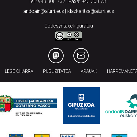
Tel.: 943 300 732 | Faxa: 943 300 731
andoain@aiurri.eus | idazkaritza@aiurri.eus
Codesyntaxek garatua
LEGE OHARRA
PUBLIZITATEA
ARAUAK
HARREMANET