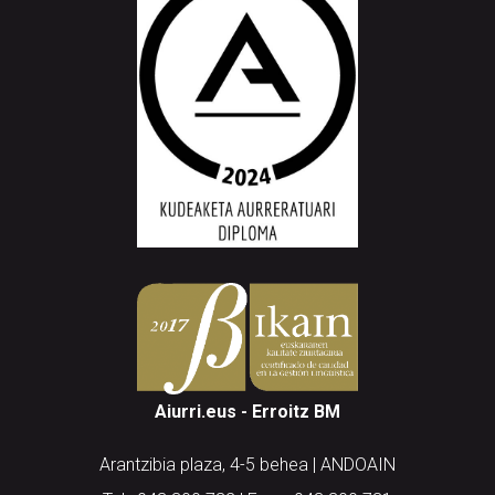
Aiurri.eus - Erroitz BM
Arantzibia plaza, 4-5 behea | ANDOAIN