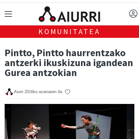
KOMUNITATEA
Pintto, Pintto haurrentzako
antzerki ikuskizuna igandean
Gurea antzokian
Aiurri
2016ko azaroaren 4a