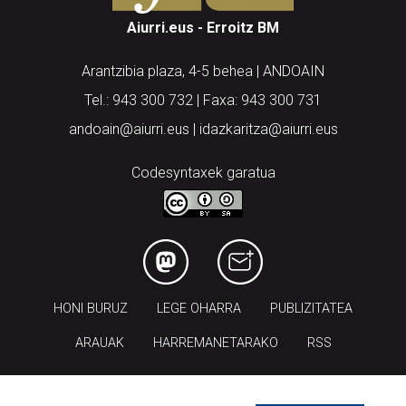
Aiurri.eus - Erroitz BM
Arantzibia plaza, 4-5 behea | ANDOAIN
Tel.: 943 300 732 | Faxa: 943 300 731
andoain@aiurri.eus | idazkaritza@aiurri.eus
Codesyntaxek garatua
HONI BURUZ
LEGE OHARRA
PUBLIZITATEA
ARAUAK
HARREMANETARAKO
RSS