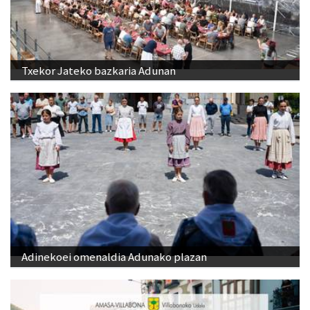
Txekor Jateko bazkaria Adunan
Adinekoei omenaldia Adunako plazan