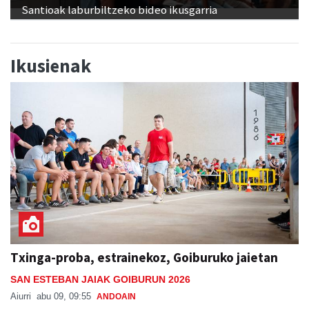
Santioak laburbiltzeko bideo ikusgarria
Ikusienak
Txinga-proba, estrainekoz, Goiburuko jaietan
SAN ESTEBAN JAIAK GOIBURUN 2026
Aiurri
abu 09, 09:55
ANDOAIN