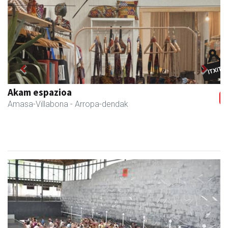
Previous
Next
Zubimusu Ikastola
Amasa-Villabona
- Hezkuntza