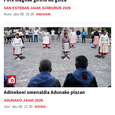
SAN ESTEBAN JAIAK GOIBURUN 2026
Aiurri
abu 08, 16:28
ANDOAIN
Adinekoei omenaldia Adunako plazan
ADUNAKO JAIAK 2026
Joni
abu 08, 21:30
ADUNA