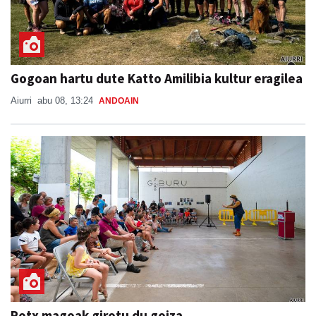
Gogoan hartu dute Katto Amilibia kultur eragilea
Aiurri
abu 08, 13:24
ANDOAIN
Potx magoak girotu du goiza