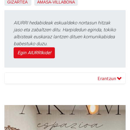
GIZARTEA
AMASA-VILLABONA
AIURRI hedabideak eskualdeko nortasun hitzak
jaso eta zabaltzen ditu. Harpidedun eginda, tokiko
albisteak euskaraz lantzen dituen komunikabidea
babestuko duzu.
Egin AIURRIkide!
Erantzun