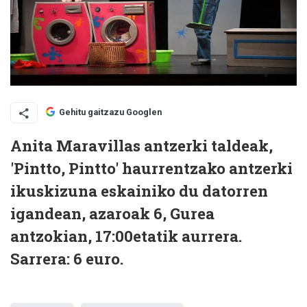
Gehitu gaitzazu Googlen
Anita Maravillas antzerki taldeak,
'Pintto, Pintto' haurrentzako antzerki
ikuskizuna eskainiko du datorren
igandean, azaroak 6, Gurea
antzokian, 17:00etatik aurrera.
Sarrera: 6 euro.