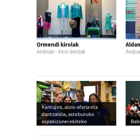
Ormendi kirolak
Aldam
Andoain
- Kirol dendak
Andoa
Kantujira, auzo-afaria eta
dantzaldia, asteburuko
ospakizunei ekiteko
Babe