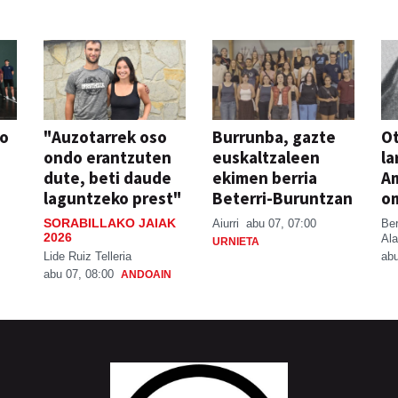
so
"Auzotarrek oso
Burrunba, gazte
Ot
ondo erantzuten
euskaltzaleen
la
dute, beti daude
ekimen berria
A
laguntzeko prest"
Beterri-Buruntzan
o
SORABILLAKO JAIAK
Aiurri
abu 07, 07:00
Be
2026
Ala
URNIETA
Lide Ruiz Telleria
abu
abu 07, 08:00
ANDOAIN