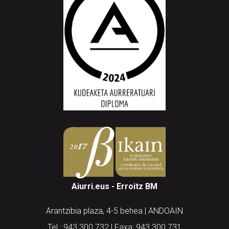
Aiurri.eus - Erroitz BM
Arantzibia plaza, 4-5 behea | ANDOAIN
Tel.: 943 300 732 | Faxa: 943 300 731