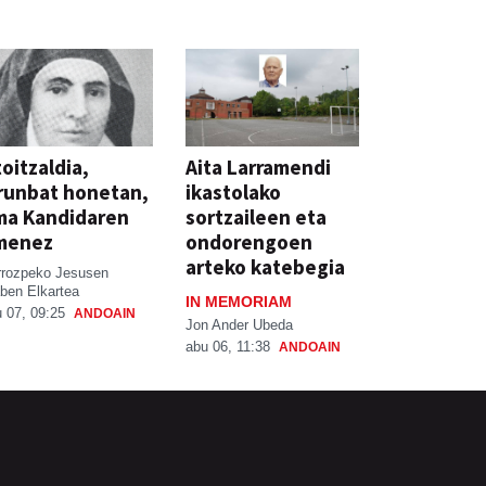
oitzaldia,
Aita Larramendi
runbat honetan,
ikastolako
ma Kandidaren
sortzaileen eta
menez
ondorengoen
arteko katebegia
rrozpeko Jesusen
ben Elkartea
IN MEMORIAM
 07, 09:25
ANDOAIN
Jon Ander Ubeda
abu 06, 11:38
ANDOAIN