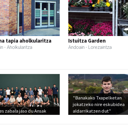
a tapia aholkularitza
Istuitza Garden
in
- Aholkularitza
Andoain
- Lorezaintza
"Banakako Txapelketan
jokatzeko nire eskubidea
s zabala jaso du Ansak
aldarrikatzen dut"