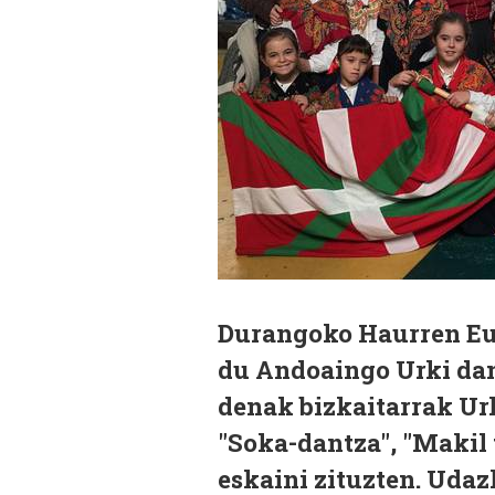
Durangoko Haurren Eus
du Andoaingo Urki dant
denak bizkaitarrak Urki
"Soka-dantza", "Makil 
eskaini zituzten. Udaz