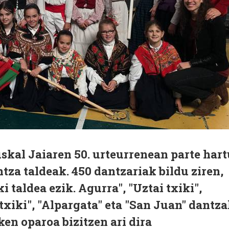
kal Jaiaren 50. urteurrenean parte hart
za taldeak. 450 dantzariak bildu ziren,
 taldea ezik. Agurra", "Uztai txiki",
txiki", "Alpargata" eta "San Juan" dantz
ken oparoa bizitzen ari dira