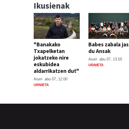
Ikusienak
"Banakako
Babes zabala ja
Txapelketan
du Ansak
jokatzeko nire
Aiurri
abu 07, 13:55
eskubidea
URNIETA
aldarrikatzen dut"
Aiurri
abu 07, 12:00
URNIETA