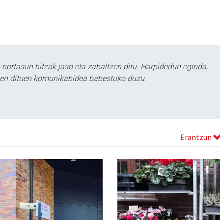
ortasun hitzak jaso eta zabaltzen ditu. Harpidedun eginda,
tzen dituen komunikabidea babestuko duzu.
Erantzun