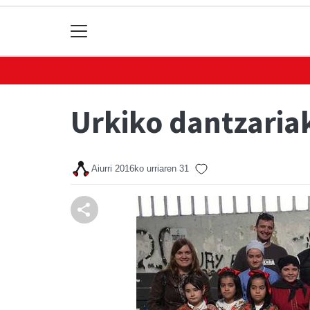
Urkiko dantzaria
Aiurri
2016ko urriaren 31