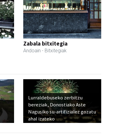
Zabala bitxitegia
Andoain
- Bitxitegiak
Lurraldebuseko zerbitzu
bereziak, Donostiako Aste
Nagusiko su-artifizialez gozatu
ahal izateko