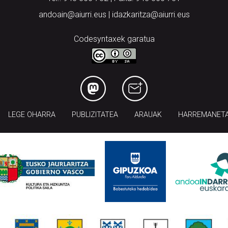
andoain@aiurri.eus | idazkaritza@aiurri.eus
Codesyntaxek garatua
LEGE OHARRA
PUBLIZITATEA
ARAUAK
HARREMANET