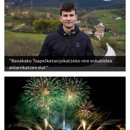
"Banakako Txapelketan jokatzeko nire eskubidea
aldarrikatzen dut"