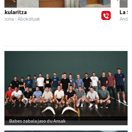
Previous
Next
La Salle Berrozpe Ikastetxea
Andoain
- Hezkuntza
Babes zabala jaso du Ansak