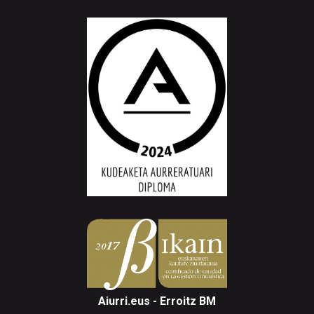
Aiurri.eus - Erroitz BM