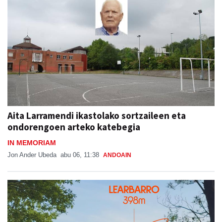
Aita Larramendi ikastolako sortzaileen eta
ondorengoen arteko katebegia
IN MEMORIAM
Jon Ander Ubeda
abu 06, 11:38
ANDOAIN