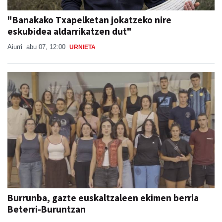
"Banakako Txapelketan jokatzeko nire
eskubidea aldarrikatzen dut"
Aiurri
abu 07, 12:00
URNIETA
Burrunba, gazte euskaltzaleen ekimen berria
Beterri-Buruntzan