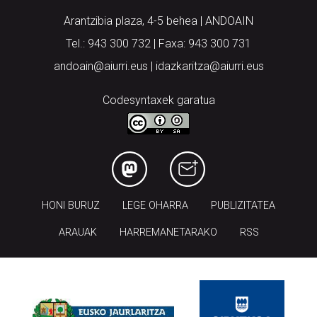
Arantzibia plaza, 4-5 behea | ANDOAIN
Tel.: 943 300 732 | Faxa: 943 300 731
andoain@aiurri.eus | idazkaritza@aiurri.eus
Codesyntaxek garatua
HONI BURUZ
LEGE OHARRA
PUBLIZITATEA
ARAUAK
HARREMANETARAKO
RSS