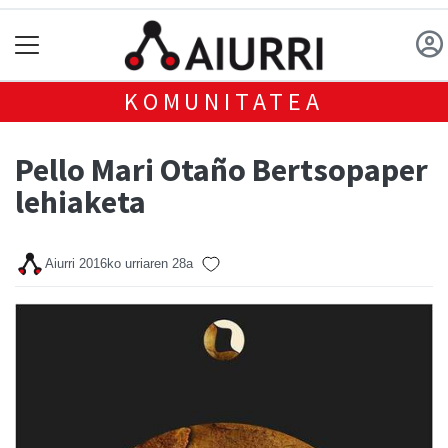
KOMUNITATEA
Pello Mari Otaño Bertsopaper
lehiaketa
Aiurri
2016ko urriaren 28a