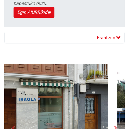
babestuko duzu.
Egin AIURRIkide!
Erantzun