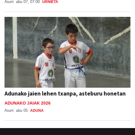
Aiurri
abu 07, 07:00
URNIETA
Adunako jaien lehen txanpa, asteburu honetan
ADUNAKO JAIAK 2026
Aiurri
abu 05
ADUNA