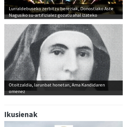
Lurraldebuseko zerbitzu bereziak, Donostiako Aste
Nagusiko su-artifizialez gozatu ahal izateko
Otoitzaldia, larunbat honetan, Ama Kandidaren
omenez
Ikusienak