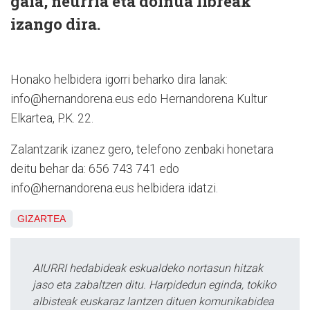
gaia, neurria eta doinua libreak
izango dira.
Honako helbidera igorri beharko dira lanak:
info@hernandorena.eus edo Hernandorena Kultur
Elkartea, P.K. 22.
Zalantzarik izanez gero, telefono zenbaki honetara
deitu behar da: 656 743 741 edo
info@hernandorena.eus helbidera idatzi.
GIZARTEA
AIURRI hedabideak eskualdeko nortasun hitzak
jaso eta zabaltzen ditu. Harpidedun eginda, tokiko
albisteak euskaraz lantzen dituen komunikabidea