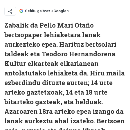
Gehitu gaitzazu Googlen
Zabalik da Pello Mari Otaño
bertsopaper lehiaketara lanak
aurkezteko epea. Harituz bertsolari
taldeak eta Teodoro Hernandorena
Kultur elkarteak elkarlanean
antolatutako lehiaketa da. Hiru maila
ezberdindu dituzte aurten; 14 urte
arteko gaztetxoak, 14 eta 18 urte
bitarteko gazteak, eta helduak.
Azaroaren 18ra arteko epea izango da
lanak aurkeztu ahal izateko. Bertsoen