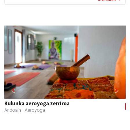
Previous
Next
Zubimusu Ikastola
Zizurkil
- Hezkuntza