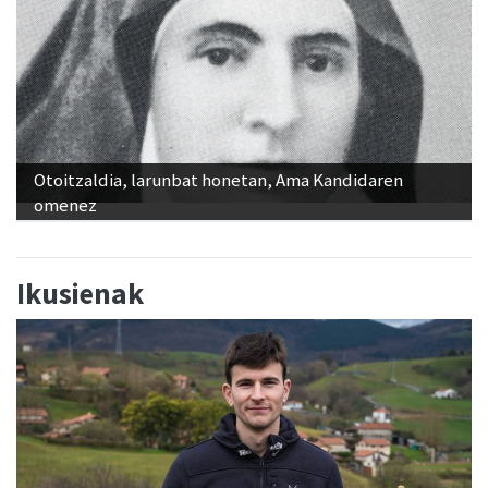
Otoitzaldia, larunbat honetan, Ama Kandidaren
omenez
Ikusienak