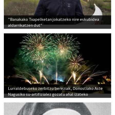
"Banakako Txapelketan jokatzeko nire eskubidea
aldarrikatzen dut"
Lurraldebuseko zerbitzu bereziak, Donostiako Aste
Nagusiko su-artifizialez gozatu ahal izateko