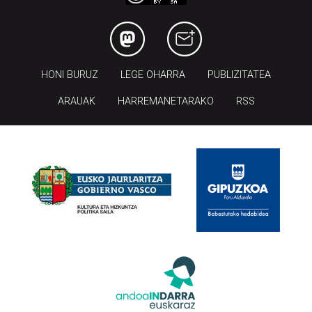
HONI BURUZ
LEGE OHARRA
PUBLIZITATEA
ARAUAK
HARREMANETARAKO
RSS