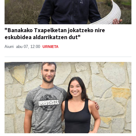
"Banakako Txapelketan jokatzeko nire
eskubidea aldarrikatzen dut"
Aiurri
abu 07, 12:00
URNIETA