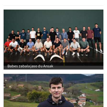
Babes zabala jaso du Ansak