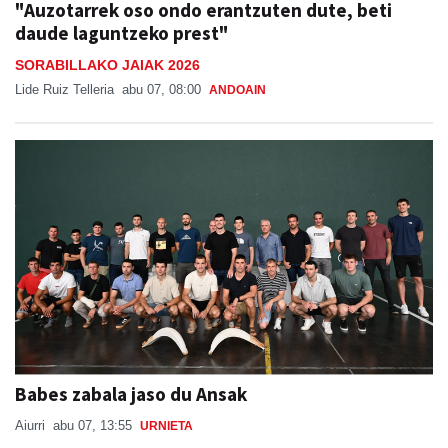
"Auzotarrek oso ondo erantzuten dute, beti
daude laguntzeko prest"
SORABILLAKO JAIAK 2026
Lide Ruiz Telleria
abu 07, 08:00
ANDOAIN
Babes zabala jaso du Ansak
Aiurri
abu 07, 13:55
URNIETA