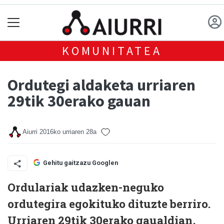
KOMUNITATEA
Ordutegi aldaketa urriaren
29tik 30erako gauan
Aiurri
2016ko urriaren 28a
Gehitu gaitzazu Googlen
Ordulariak udazken-neguko
ordutegira egokituko dituzte berriro.
Urriaren 29tik 30erako gaualdian,