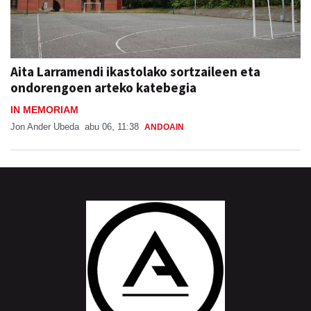
Aita Larramendi ikastolako sortzaileen eta
ondorengoen arteko katebegia
IN MEMORIAM
Jon Ander Ubeda
abu 06, 11:38
ANDOAIN