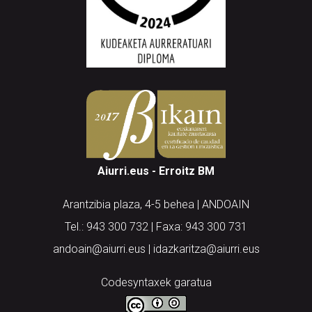
Aiurri.eus - Erroitz BM
Arantzibia plaza, 4-5 behea | ANDOAIN
Tel.: 943 300 732 | Faxa: 943 300 731
andoain@aiurri.eus | idazkaritza@aiurri.eus
Codesyntaxek garatua