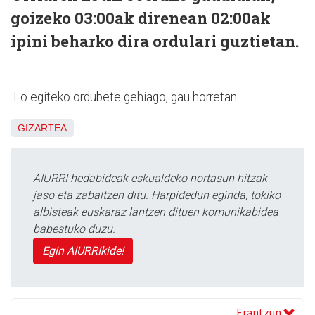
goizeko 03:00ak direnean 02:00ak
ipini beharko dira ordulari guztietan.
Lo egiteko ordubete gehiago, gau horretan.
GIZARTEA
AIURRI hedabideak eskualdeko nortasun hitzak
jaso eta zabaltzen ditu. Harpidedun eginda, tokiko
albisteak euskaraz lantzen dituen komunikabidea
babestuko duzu.
Egin AIURRIkide!
Erantzun