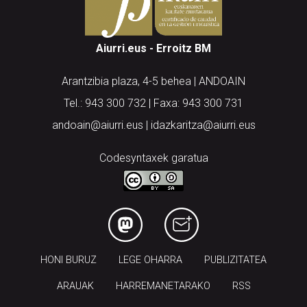
Aiurri.eus - Erroitz BM
Arantzibia plaza, 4-5 behea | ANDOAIN
Tel.: 943 300 732 | Faxa: 943 300 731
andoain@aiurri.eus | idazkaritza@aiurri.eus
Codesyntaxek garatua
HONI BURUZ
LEGE OHARRA
PUBLIZITATEA
ARAUAK
HARREMANETARAKO
RSS