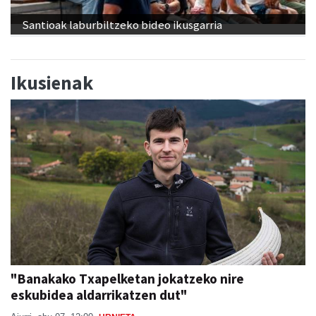
Santioak laburbiltzeko bideo ikusgarria
Ikusienak
"Banakako Txapelketan jokatzeko nire
eskubidea aldarrikatzen dut"