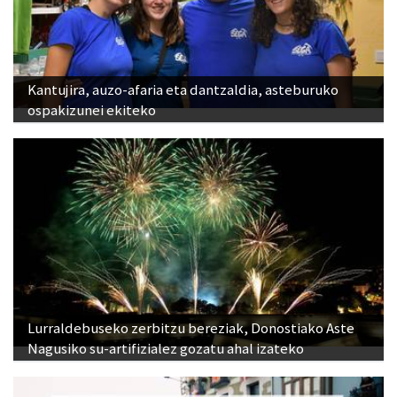
Kantujira, auzo-afaria eta dantzaldia, asteburuko
ospakizunei ekiteko
Lurraldebuseko zerbitzu bereziak, Donostiako Aste
Nagusiko su-artifizialez gozatu ahal izateko