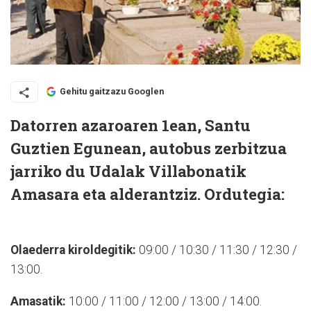
Gehitu gaitzazu Googlen
Datorren azaroaren 1ean, Santu
Guztien Egunean, autobus zerbitzua
jarriko du Udalak Villabonatik
Amasara eta alderantziz. Ordutegia:
Olaederra kiroldegitik:
09:00 / 10:30 / 11:30 / 12:30 /
13:00.
Amasatik:
10:00 / 11:00 / 12:00 / 13:00 / 14:00.