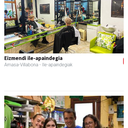
Previous
Next
Iraola aholkularitza
Amasa-Villabona
- Abokatuak