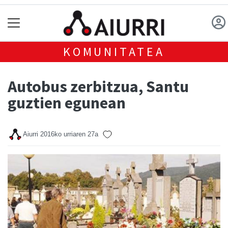
KOMUNITATEA
Autobus zerbitzua, Santu
guztien egunean
Aiurri
2016ko urriaren 27a