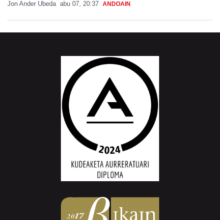
Jon Ander Ubeda
abu 07, 20:37
ANDOAIN