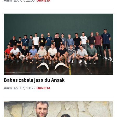
Aiurri
abu 07, 12:00
URNIETA
Babes zabala jaso du Ansak
Aiurri
abu 07, 13:55
URNIETA