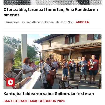
Otoitzaldia, larunbat honetan, Ama Kandidaren
omenez
Berrozpeko Jesusen Alaben Elkartea
abu 07, 09:25
ANDOAIN
Kantujira taldearen saioa Goiburuko festetan
SAN ESTEBAN JAIAK GOIBURUN 2026