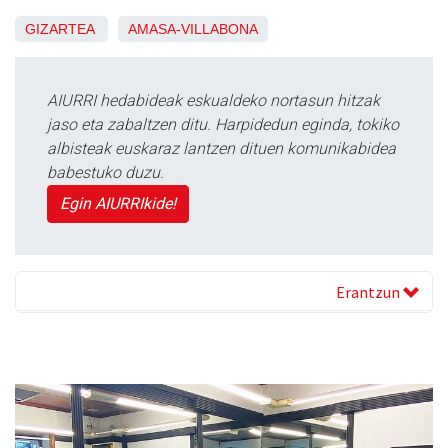
GIZARTEA
AMASA-VILLABONA
AIURRI hedabideak eskualdeko nortasun hitzak
jaso eta zabaltzen ditu. Harpidedun eginda, tokiko
albisteak euskaraz lantzen dituen komunikabidea
babestuko duzu.
Egin AIURRIkide!
Erantzun