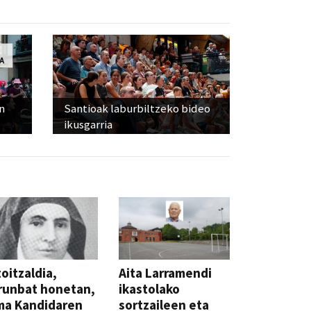
n
Santioak laburbiltzeko bideo
ikusgarria
oitzaldia,
Aita Larramendi
runbat honetan,
ikastolako
ma Kandidaren
sortzaileen eta