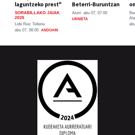
laguntzeko prest"
Beterri-Buruntzan
o
SORABILLAKO JAIAK
Aiurri
abu 07, 07:00
Be
2026
Ala
URNIETA
Lide Ruiz Telleria
abu
abu 07, 08:00
ANDOAIN