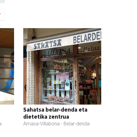
Sahatsa belar-denda eta
dietetika zentrua
a
Amasa-Villabona
- Belar-denda