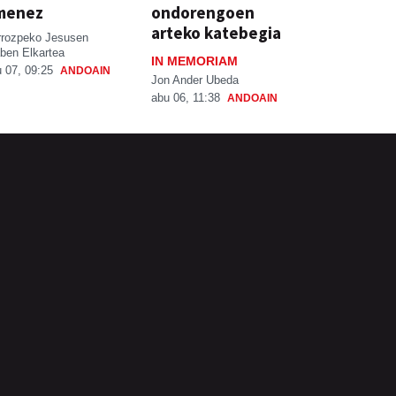
menez
ondorengoen
arteko katebegia
rrozpeko Jesusen
ben Elkartea
IN MEMORIAM
 07, 09:25
ANDOAIN
Jon Ander Ubeda
abu 06, 11:38
ANDOAIN