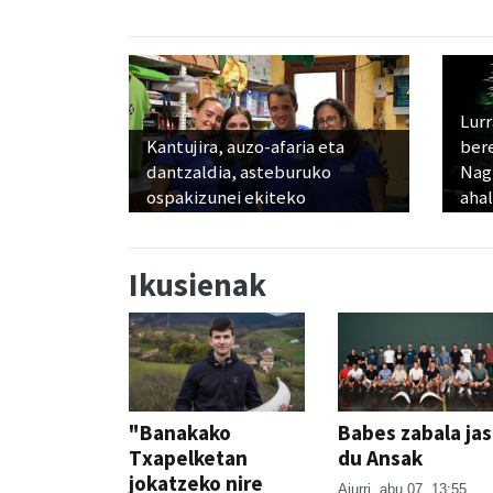
Lur
Kantujira, auzo-afaria eta
ber
dantzaldia, asteburuko
Nagu
ospakizunei ekiteko
ahal
Ikusienak
"Banakako
Babes zabala ja
Txapelketan
du Ansak
jokatzeko nire
Aiurri
abu 07, 13:55