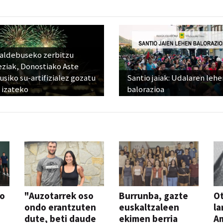
raldebuseko zerbitzu
eziak, Donostiako Aste
siko su-artifizialez gozatu
Santio jaiak: Udalaren lehe
 izateko
balorazioa
so
"Auzotarrek oso
Burrunba, gazte
Ot
ondo erantzuten
euskaltzaleen
la
dute, beti daude
ekimen berria
A