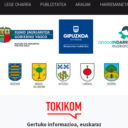
LEGE OHARRA
PUBLIZITATEA
ARAUAK
HARREMANET
Gertuko informazioa, euskaraz