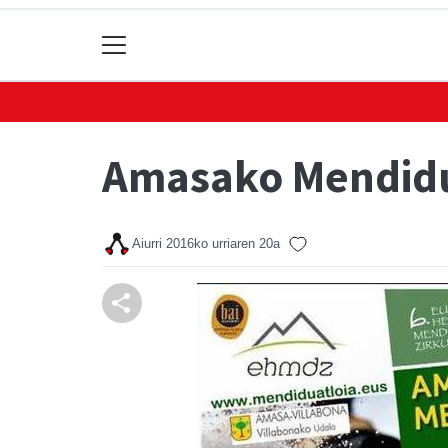
Amasako Mendidu
Aiurri
2016ko urriaren 20a