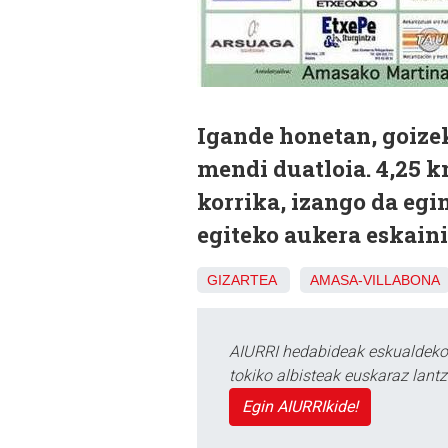
Igande honetan, goize
mendi duatloia. 4,25 km
korrika, izango da egi
egiteko aukera eskaini
GIZARTEA
AMASA-VILLABONA
AIURRI hedabideak eskualdeko n
tokiko albisteak euskaraz lan
Egin AIURRIkide!