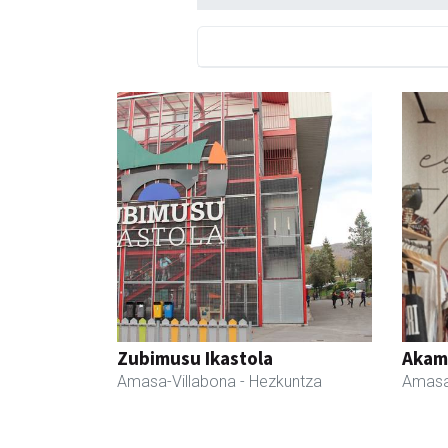
Zubimusu Ikastola
Akam
Amasa-Villabona
- Hezkuntza
Amasa