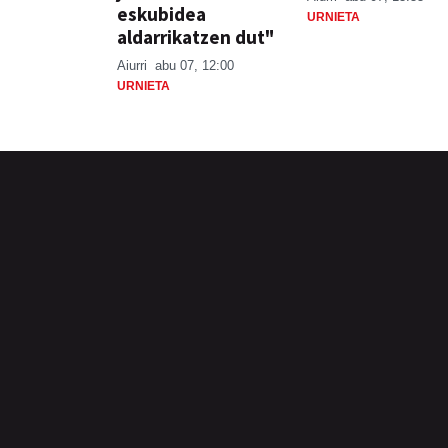
eskubidea
URNIETA
aldarrikatzen dut"
Aiurri
abu 07, 12:00
URNIETA