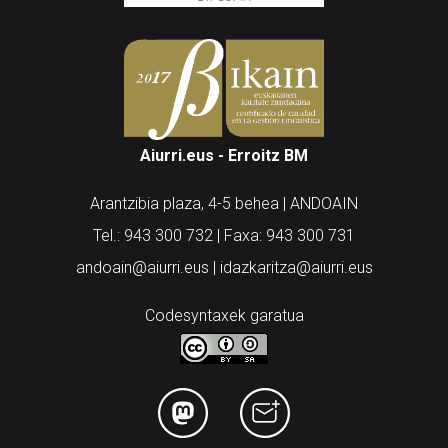
Aiurri.eus - Erroitz BM
Arantzibia plaza, 4-5 behea | ANDOAIN
Tel.: 943 300 732 | Faxa: 943 300 731
andoain@aiurri.eus | idazkaritza@aiurri.eus
Codesyntaxek garatua