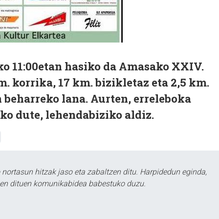
ko 11:00etan hasiko da Amasako XXIV.
. korrika, 17 km. bizikletaz eta 2,5 km.
n beharreko lana. Aurten, erreleboka
ko dute, lehendabiziko aldiz.
ortasun hitzak jaso eta zabaltzen ditu. Harpidedun eginda,
tzen dituen komunikabidea babestuko duzu.