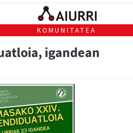
KOMUNITATEA
atloia, igandean