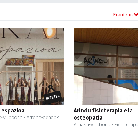
Erantzun
 espazioa
Arindu fisioterapia eta
osteopatia
-Villabona
- Arropa-dendak
Amasa-Villabona
- Fisioterapi