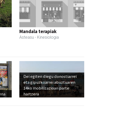
Mandala terapiak
Asteasu
- Kinesiologia
Dei egiten diegu donostiarrei
eta gipuzkoarrei abuztuaren
14ko mobilizazioan parte
ena
hartzera