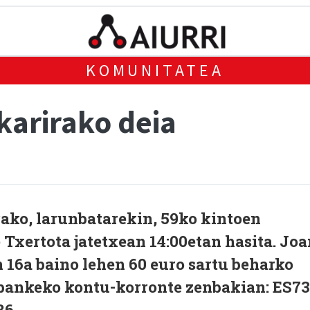
KOMUNITATEA
karirako deia
rako, larunbatarekin, 59ko kintoen
 Txertota jatetxean 14:00etan hasita. Joa
 16a baino lehen 60 euro sartu beharko
bankeko kontu-korronte zenbakian: ES73
86