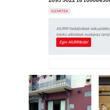
GIZARTEA
AIURRI hedabideak eskualdeko n
tokiko albisteak euskaraz lan
Egin AIURRIkide!