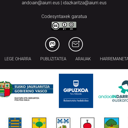
andoain@aiurri.eus | idazkaritza@aiurri.eus
Codesyntaxek garatua
LEGE OHARRA
PUBLIZITATEA
ARAUAK
HARREMANET