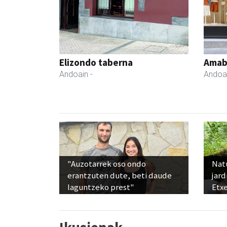
Elizondo taberna
Amabi
Andoain
-
Andoa
"Auzotarrek oso ondo
Nat
erantzuten dute, beti daude
jard
laguntzeko prest"
Etx