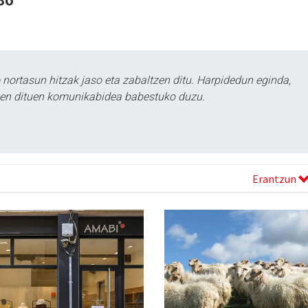
ortasun hitzak jaso eta zabaltzen ditu. Harpidedun eginda,
tzen dituen komunikabidea babestuko duzu.
Erantzun