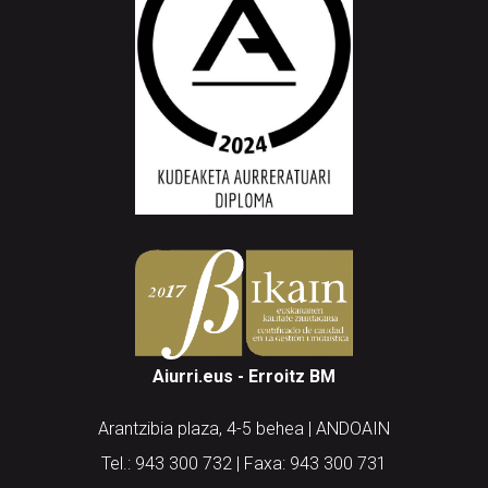
Aiurri.eus - Erroitz BM
Arantzibia plaza, 4-5 behea | ANDOAIN
Tel.: 943 300 732 | Faxa: 943 300 731