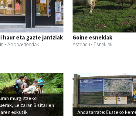
 haur eta gazte jantziak
Goine esnekiak
in
- Arropa-dendak
Asteasu
- Esnekiak
uran murgiltzeko
uerak, Leizaran Bisitarien
earen eskutik
Andazarrate: Eusteko kem