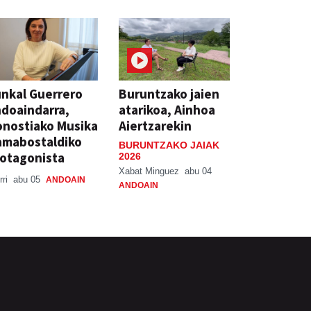
nkal Guerrero
Buruntzako jaien
doaindarra,
atarikoa, Ainhoa
nostiako Musika
Aiertzarekin
amabostaldiko
BURUNTZAKO JAIAK
otagonista
2026
Xabat Minguez
abu 04
rri
abu 05
ANDOAIN
ANDOAIN