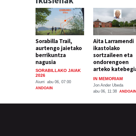
Ikusienak
Sorabilla Trail,
Aita Larramendi
aurtengo jaietako
ikastolako
berrikuntza
sortzaileen eta
nagusia
ondorengoen
arteko katebegi
SORABILLAKO JAIAK
2026
IN MEMORIAM
Aiurri
abu 06, 07:00
Jon Ander Ubeda
ANDOAIN
abu 06, 11:38
ANDOAI