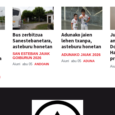
Bus zerbitzua
Adunako jaien
Ju
Sanestebanetara,
lehen txanpa,
an
asteburu honetan
asteburu honetan
Do
H
SAN ESTEBAN JAIAK
ADUNAKO JAIAK 2026
a
pr
GOIBURUN 2026
Aiurri
abu 05
ADUNA
Aiurri
abu 05
ANDOAIN
Aiu
N