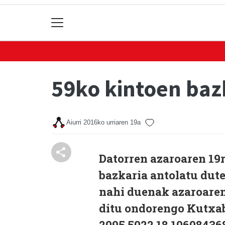
59ko kintoen baz
Aiurri
2016ko urriaren 19a
Datorren azaroaren 19
bazkaria antolatu dute
nahi duenak azaroaren
ditu ondorengo Kutxa
2095 5022 18 10608436