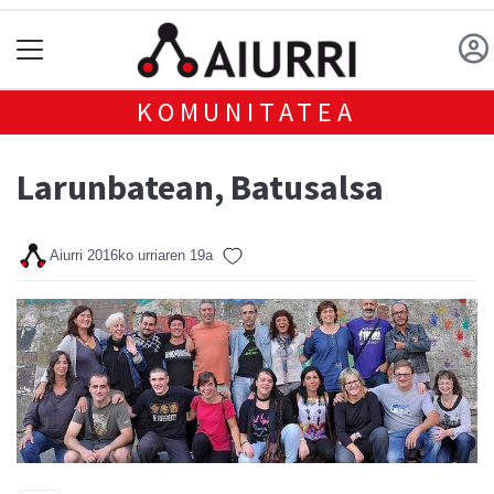
KOMUNITATEA
Larunbatean, Batusalsa
Aiurri
2016ko urriaren 19a