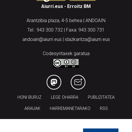
Aiurri.eus - Erroitz BM
Arantzibia plaza, 4-5 behea | ANDOAIN
Tel.: 943 300 732 | Faxa: 943 300 731
andoain@aiurri.eus | idazkaritza@aiurri.eus
Codesyntaxek garatua
HONI BURUZ
LEGE OHARRA
PUBLIZITATEA
ARAUAK
HARREMANETARAKO
RSS