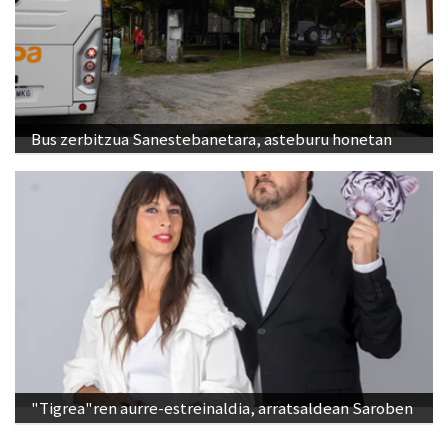
Bus zerbitzua Sanestebanetara, asteburu honetan
"Tigrea"ren aurre-estreinaldia, arratsaldean Saroben