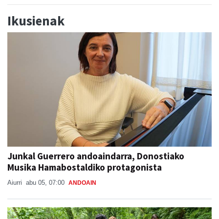
Ikusienak
Junkal Guerrero andoaindarra, Donostiako
Musika Hamabostaldiko protagonista
Aiurri
abu 05, 07:00
ANDOAIN