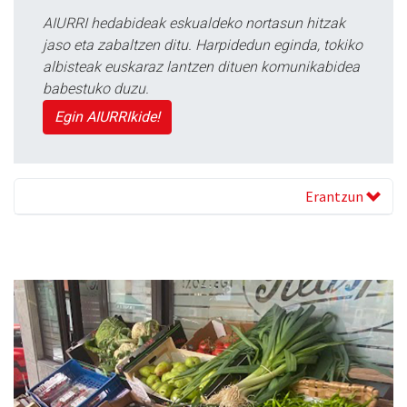
AIURRI hedabideak eskualdeko nortasun hitzak
jaso eta zabaltzen ditu. Harpidedun eginda, tokiko
albisteak euskaraz lantzen dituen komunikabidea
babestuko duzu.
Egin AIURRIkide!
Erantzun