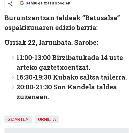
Gehitu gaitzazu Googlen
Buruntzantzan taldeak “Batusalsa”
ospakizunaren edizio berria:
Urriak 22, larunbata. Sarobe:
11:00-13:00 Birzibatukada 14 urte
arteko gaztetxoentzat.
16:30-19:30 Kubako saltsa tailerra.
20:00-21:30 Son Kandela taldea
zuzenean.
GIZARTEA
URNIETA