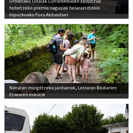
Urnietako Udalak Lurraldebusen zerbitzua
hobetzeko premia nagusiak helarazi dizkio
Gipuzkoako Foru Aldundiari
Naturan murgiltzeko jarduerak, Leizaran Bisitarien
Etxearen eskutik