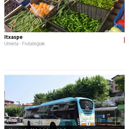
Previous
Next
Guria
Urnieta
- Jatetxeak