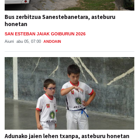
Bus zerbitzua Sanestebanetara, asteburu
honetan
SAN ESTEBAN JAIAK GOIBURUN 2026
Aiurri
abu 05, 07:00
ANDOAIN
Adunako jaien lehen txanpa, asteburu honetan