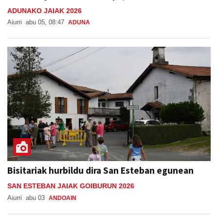
ADUNAKO JAIAK 2026
Aiurri
abu 05, 08:47
ADUNA
Bisitariak hurbildu dira San Esteban egunean
SAN ESTEBAN JAIAK GOIBURUN 2026
Aiurri
abu 03
ANDOAIN