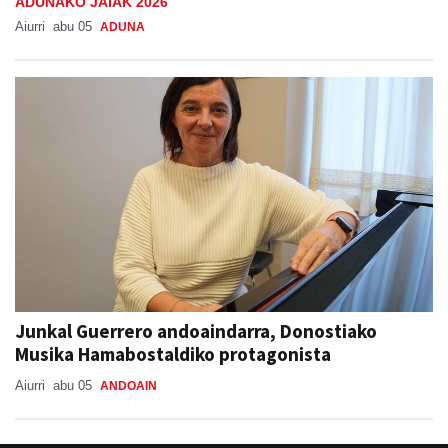
ADUNAKO JAIAK 2026
Aiurri
abu 05
ADUNA
Junkal Guerrero andoaindarra, Donostiako
Musika Hamabostaldiko protagonista
Aiurri
abu 05
ANDOAIN