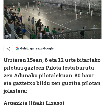
Gehitu gaitzazu Googlen
Urriaren 15ean, 6 eta 12 urte bitarteko
pilotari gazteen Pilota festa burutu
zen Adunako pilotalekuan. 80 haur
eta gaztetxo bildu zen guztira pilotan
jolastera:
Argazkia (Iñaki Lizaso)