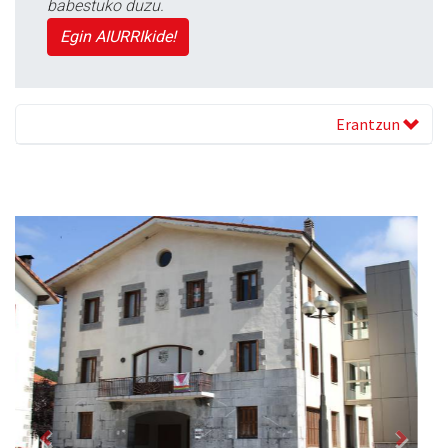
babestuko duzu.
Egin AIURRIkide!
Erantzun