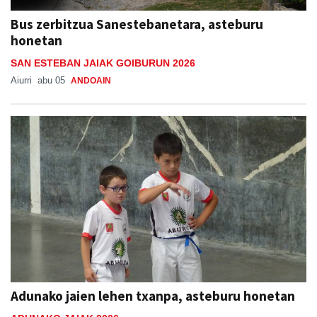
Bus zerbitzua Sanestebanetara, asteburu
honetan
SAN ESTEBAN JAIAK GOIBURUN 2026
Aiurri
abu 05
ANDOAIN
Adunako jaien lehen txanpa, asteburu honetan