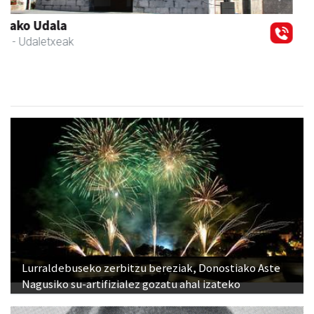
Previous
Next
Izurtzu erretegia
Asteasu
- Erretegia
Lurraldebuseko zerbitzu bereziak, Donostiako Aste
Nagusiko su-artifizialez gozatu ahal izateko