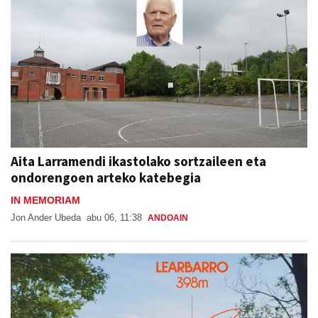
Aita Larramendi ikastolako sortzaileen eta
ondorengoen arteko katebegia
IN MEMORIAM
Jon Ander Ubeda
abu 06, 11:38
ANDOAIN