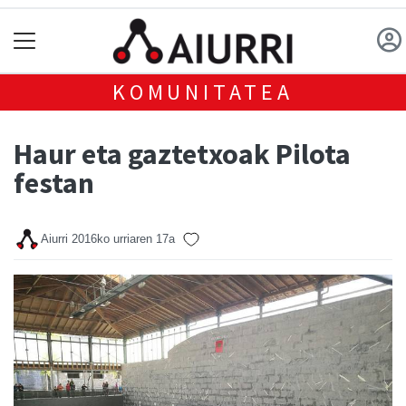
KOMUNITATEA
Haur eta gaztetxoak Pilota
festan
Aiurri
2016ko urriaren 17a