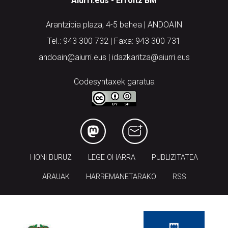
Aiurri.eus - Erroitz BM
Arantzibia plaza, 4-5 behea | ANDOAIN
Tel.: 943 300 732 | Faxa: 943 300 731
andoain@aiurri.eus | idazkaritza@aiurri.eus
Codesyntaxek garatua
HONI BURUZ
LEGE OHARRA
PUBLIZITATEA
ARAUAK
HARREMANETARAKO
RSS