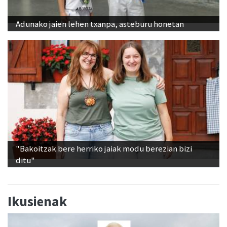
Adunako jaien lehen txanpa, asteburu honetan
"Bakoitzak bere herriko jaiak modu berezian bizi
ditu"
Ikusienak