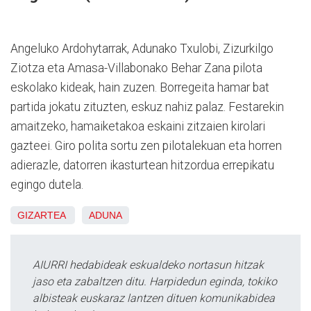
Angeluko Ardohytarrak, Adunako Txulobi, Zizurkilgo
Ziotza eta Amasa-Villabonako Behar Zana pilota
eskolako kideak, hain zuzen. Borregeita hamar bat
partida jokatu zituzten, eskuz nahiz palaz. Festarekin
amaitzeko, hamaiketakoa eskaini zitzaien kirolari
gazteei. Giro polita sortu zen pilotalekuan eta horren
adierazle, datorren ikasturtean hitzordua errepikatu
egingo dutela.
GIZARTEA
ADUNA
AIURRI hedabideak eskualdeko nortasun hitzak
jaso eta zabaltzen ditu. Harpidedun eginda, tokiko
albisteak euskaraz lantzen dituen komunikabidea