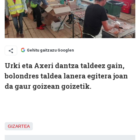
Gehitu gaitzazu Googlen
Urki eta Axeri dantza taldeez gain,
bolondres taldea lanera egitera joan
da gaur goizean goizetik.
GIZARTEA