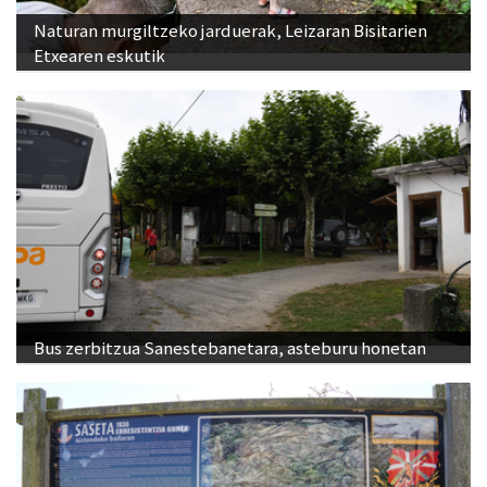
Naturan murgiltzeko jarduerak, Leizaran Bisitarien
Etxearen eskutik
Bus zerbitzua Sanestebanetara, asteburu honetan