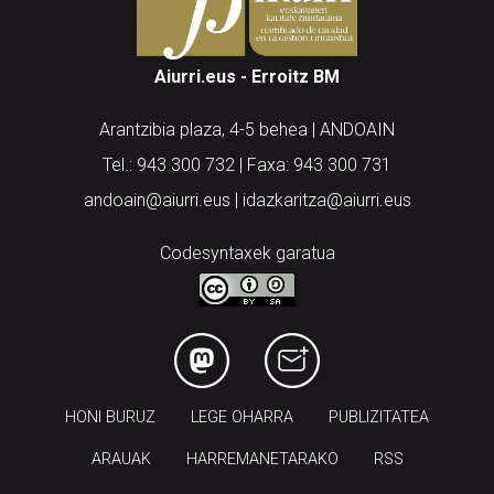
Aiurri.eus - Erroitz BM
Arantzibia plaza, 4-5 behea | ANDOAIN
Tel.: 943 300 732 | Faxa: 943 300 731
andoain@aiurri.eus | idazkaritza@aiurri.eus
Codesyntaxek garatua
HONI BURUZ
LEGE OHARRA
PUBLIZITATEA
ARAUAK
HARREMANETARAKO
RSS