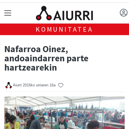
KOMUNITATEA
Nafarroa Oinez,
andoaindarren parte
hartzearekin
Aiurri
2016ko urriaren 16a