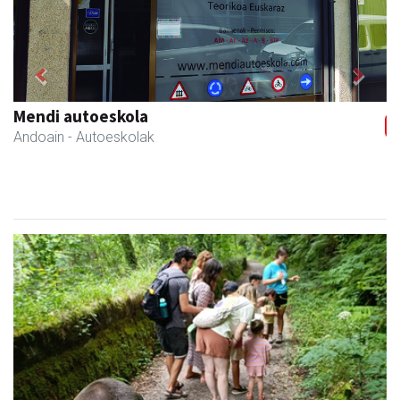
Previous
Next
Zubimusu Ikastola
Amasa-Villabona
- Hezkuntza