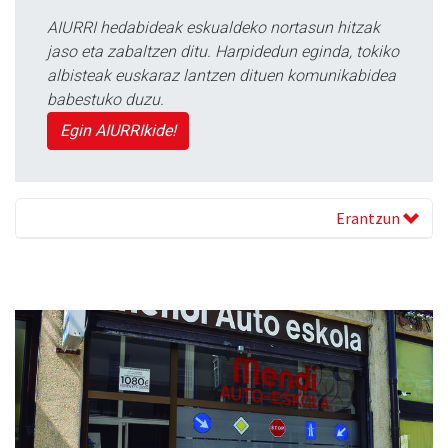
AIURRI hedabideak eskualdeko nortasun hitzak
jaso eta zabaltzen ditu. Harpidedun eginda, tokiko
albisteak euskaraz lantzen dituen komunikabidea
babestuko duzu.
Egin AIURRIkide!
Erantzun