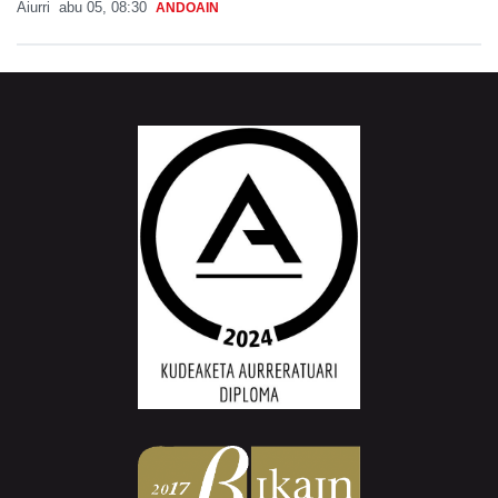
Aiurri
abu 05, 08:30
ANDOAIN