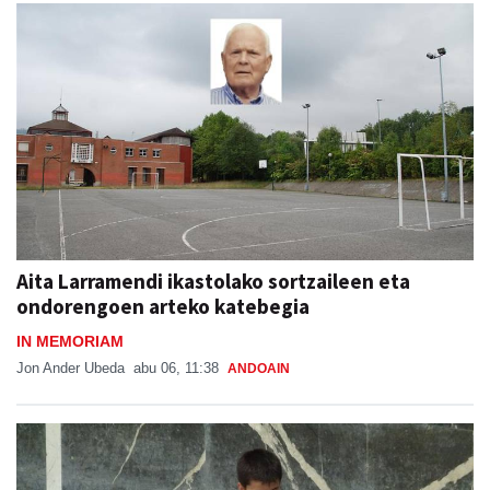
Aita Larramendi ikastolako sortzaileen eta
ondorengoen arteko katebegia
IN MEMORIAM
Jon Ander Ubeda
abu 06, 11:38
ANDOAIN