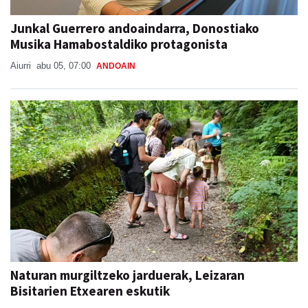
Junkal Guerrero andoaindarra, Donostiako
Musika Hamabostaldiko protagonista
Aiurri
abu 05, 07:00
ANDOAIN
Naturan murgiltzeko jarduerak, Leizaran
Bisitarien Etxearen eskutik