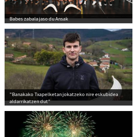
Babes zabala jaso du Ansak
"Banakako Txapelketan jokatzeko nire eskubidea
aldarrikatzen dut"