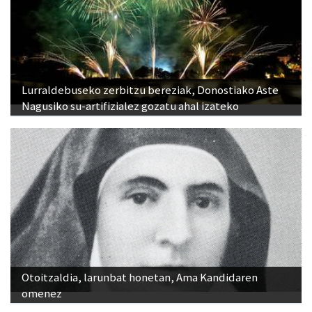
Lurraldebuseko zerbitzu bereziak, Donostiako Aste
Nagusiko su-artifizialez gozatu ahal izateko
Otoitzaldia, larunbat honetan, Ama Kandidaren
omenez