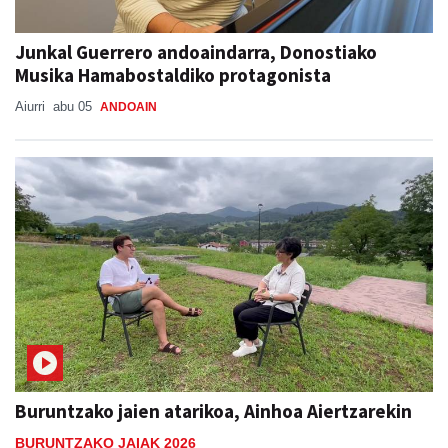
Junkal Guerrero andoaindarra, Donostiako
Musika Hamabostaldiko protagonista
Aiurri
abu 05
ANDOAIN
Buruntzako jaien atarikoa, Ainhoa Aiertzarekin
BURUNTZAKO JAIAK 2026