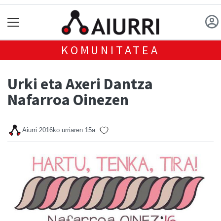
KOMUNITATEA
Urki eta Axeri Dantza
Nafarroa Oinezen
Aiurri
2016ko urriaren 15a