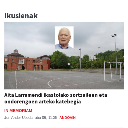
Ikusienak
Aita Larramendi ikastolako sortzaileen eta
ondorengoen arteko katebegia
IN MEMORIAM
Jon Ander Ubeda
abu 06, 11:38
ANDOAIN