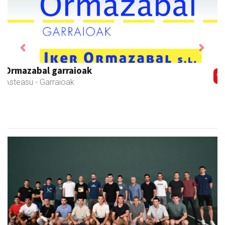
Previous
Next
Elizondo taberna
Andoain
-