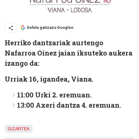
Gehitu gaitzazu Googlen
Herriko dantzariak aurtengo
Nafarroa Oinez jaian iksuteko aukera
izango da:
Urriak 16, igandea, Viana.
11:00 Urki 2. eremuan.
13:00 Axeri dantza 4. eremuan.
GIZARTEA