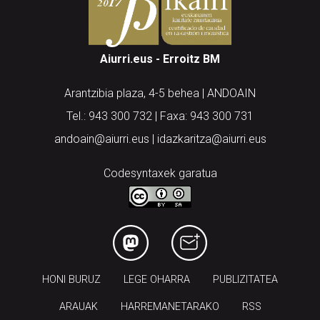
Aiurri.eus - Erroitz BM
Arantzibia plaza, 4-5 behea | ANDOAIN
Tel.: 943 300 732 | Faxa: 943 300 731
andoain@aiurri.eus | idazkaritza@aiurri.eus
Codesyntaxek garatua
HONI BURUZ
LEGE OHARRA
PUBLIZITATEA
ARAUAK
HARREMANETARAKO
RSS