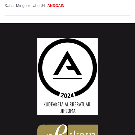
Xabat Minguez
abu 04
ANDOAIN