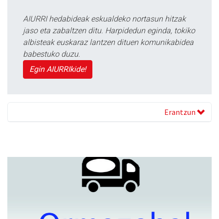
AIURRI hedabideak eskualdeko nortasun hitzak
jaso eta zabaltzen ditu. Harpidedun eginda, tokiko
albisteak euskaraz lantzen dituen komunikabidea
babestuko duzu.
Egin AIURRIkide!
Erantzun