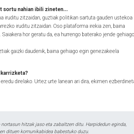
sortu nahian ibili zineten...
 iruditu zitzaidan, guztiak politikan sartuta gauden ustekoa
rezko iruditu zitzaidan. Oso plataforma irekia zen, baina
. Saiakera hor geratu da, ea hurrengo baterako jende gehiag
iak gaizki daudenik, baina gehiago egin genezakeela
lkarrizketa?
, eredu direlako. Urtez urte lanean ari dira, ekimen ezberdine
ortasun hitzak jaso eta zabaltzen ditu. Harpidedun eginda,
tzen dituen komunikabidea babestuko duzu.