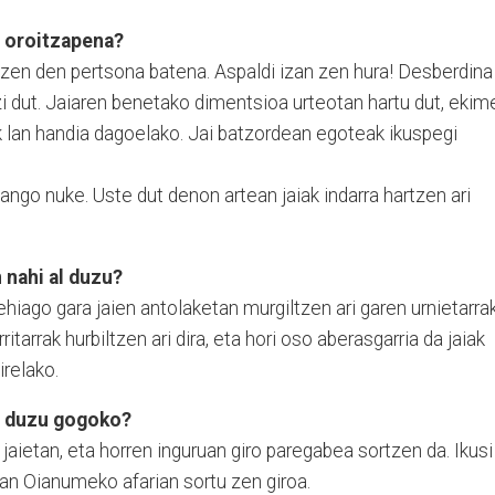
n oroitzapena?
tzen den pertsona batena. Aspaldi izan zen hura! Desberdina
bizi dut. Jaiaren benetako dimentsioa urteotan hartu dut, ekim
k lan handia dagoelako. Jai batzordean egoteak ikuspegi
ango nuke. Uste dut denon artean jaiak indarra hartzen ari
 nahi al duzu?
ehiago gara jaien antolaketan murgiltzen ari garen urnietarrak
itarrak hurbiltzen ari dira, eta hori oso aberasgarria da jaiak
irelako.
di duzu gogoko?
jaietan, eta horren inguruan giro paregabea sortzen da. Ikusi
an Oianumeko afarian sortu zen giroa.