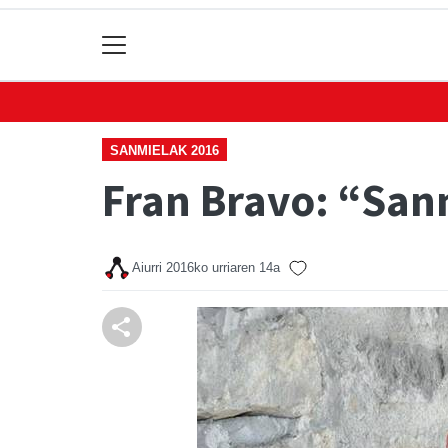
SANMIELAK 2016
Fran Bravo: “Sanm
Aiurri
2016ko urriaren 14a