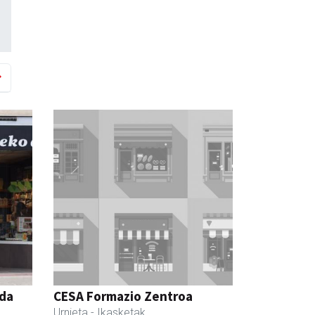
nda
CESA Formazio Zentroa
Urnieta
- Ikasketak