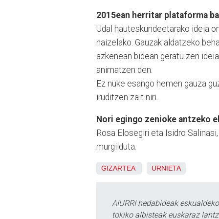
2015ean herritar plataforma bat 
Udal hauteskundeetarako ideia ona
naizelako. Gauzak aldatzeko behar
azkenean bidean geratu zen ideia
animatzen den.
Ez nuke esango hemen gauza guzt
iruditzen zait niri.
Nori egingo zenioke antzeko e
Rosa Elosegiri eta Isidro Salinasi
murgilduta.
GIZARTEA
URNIETA
AIURRI hedabideak eskualdeko n
tokiko albisteak euskaraz lan