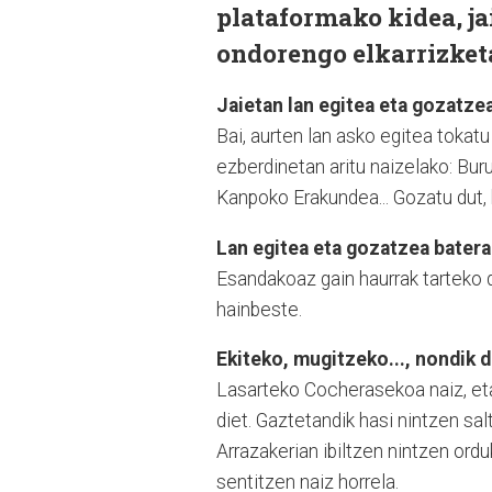
plataformako kidea, jai
ondorengo elkarrizket
Jaietan lan egitea eta gozatzea,
Bai, aurten lan asko egitea tokat
ezberdinetan aritu naizelako: Bur
Kanpoko Erakundea... Gozatu dut,
Lan egitea eta gozatzea baterag
Esandakoaz gain haurrak tarteko d
hainbeste.
Ekiteko, mugitzeko..., nondik d
Lasarteko Cocherasekoa naiz, eta 
diet. Gaztetandik hasi nintzen s
Arrazakerian ibiltzen nintzen ordu
sentitzen naiz horrela.