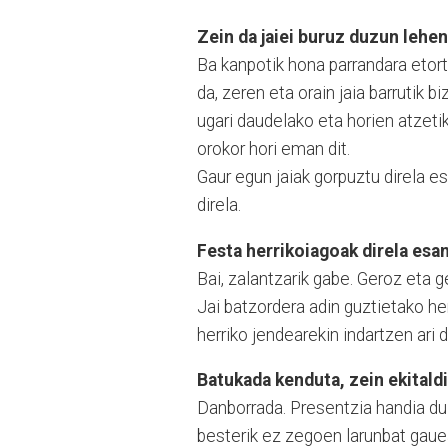
Zein da jaiei buruz duzun lehe
Ba kanpotik hona parrandara etor
da, zeren eta orain jaia barrutik 
ugari daudelako eta horien atzeti
orokor hori eman dit.
Gaur egun jaiak gorpuztu direla es
direla.
Festa herrikoiagoak direla esan
Bai, zalantzarik gabe. Geroz eta g
Jai batzordera adin guztietako herr
herriko jendearekin indartzen ari d
Batukada kenduta, zein ekital
Danborrada. Presentzia handia du 
besterik ez zegoen larunbat gaue