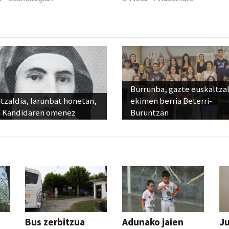
Burrunba, gazte euskaltza
tzaldia, larunbat honetan,
ekimen berria Beterri-
 Kandidaren omenez
Buruntzan
Bus zerbitzua
Adunako jaien
Ju