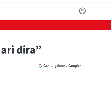
ari dira”
Gehitu gaitzazu Googlen