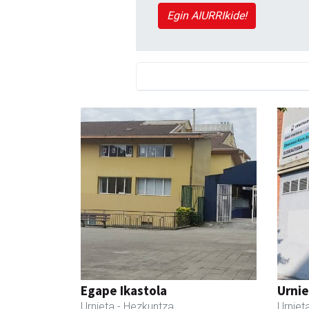
Egin AIURRIkide!
Egape Ikastola
Urnie
Urnieta
- Hezkuntza
Urniet