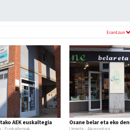
Erantzun
tako AEK euskaltegia
Osane belar eta eko de
a
- Euskaltegiak
Urnieta
- Akupuntura