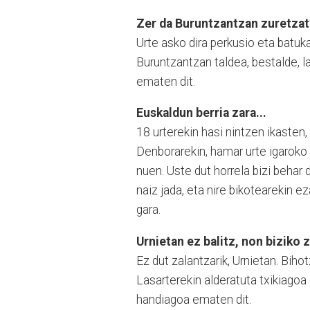
Zer da Buruntzantzan zuretzat
Urte asko dira perkusio eta batuk
Buruntzantzan taldea, bestalde, l
ematen dit.
Euskaldun berria zara...
18 urterekin hasi nintzen ikasten
Denborarekin, hamar urte igaroko z
nuen. Uste dut horrela bizi behar 
naiz jada, eta nire bikotearekin e
gara.
Urnietan ez balitz, non biziko 
Ez dut zalantzarik, Urnietan. Bihot
Lasarterekin alderatuta txikiagoa
handiagoa ematen dit.