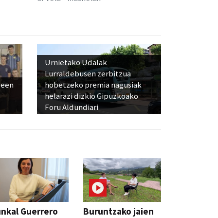
Urnietako Udalak
Lurraldebusen zerbitzua
leen
hobetzeko premia nagusiak
helarazi dizkio Gipuzkoako
Foru Aldundiari
nkal Guerrero
Buruntzako jaien