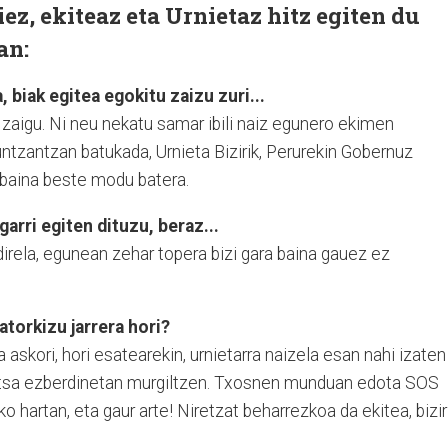
ez, ekiteaz eta Urnietaz hitz egiten du
an:
 biak egitea egokitu zaizu zuri...
u zaigu. Ni neu nekatu samar ibili naiz egunero ekimen
untzantzan batukada, Urnieta Bizirik, Perurekin Gobernuz
 baina beste modu batera.
arri egiten dituzu, beraz...
irela, egunean zehar topera bizi gara baina gauez ez
atorkizu jarrera hori?
askori, hori esatearekin, urnietarra naizela esan nahi izaten
altsa ezberdinetan murgiltzen. Txosnen munduan edota SOS
ko hartan, eta gaur arte! Niretzat beharrezkoa da ekitea, bizir