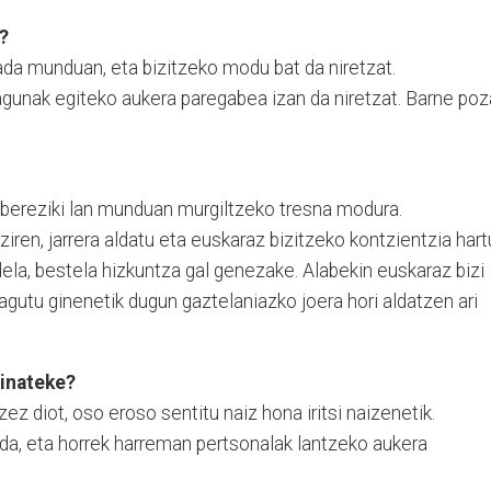
?
ada munduan, eta bizitzeko modu bat da niretzat.
agunak egiteko aukera paregabea izan da niretzat. Barne poz
, bereziki lan munduan murgiltzeko tresna modura.
iren, jarrera aldatu eta euskaraz bizitzeko kontzientzia hart
dela, bestela hizkuntza gal genezake. Alabekin euskaraz bizi
zagutu ginenetik dugun gaztelaniazko joera hori aldatzen ari
zinateke?
zez diot, oso eroso sentitu naiz hona iritsi naizenetik.
 da, eta horrek harreman pertsonalak lantzeko aukera