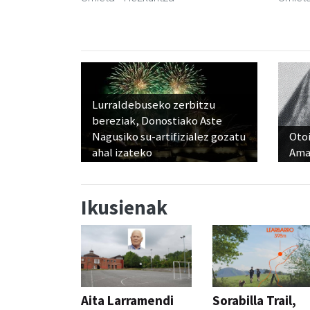
Lurraldebuseko zerbitzu
bereziak, Donostiako Aste
Nagusiko su-artifizialez gozatu
Otoi
ahal izateko
Ama
Ikusienak
Aita Larramendi
Sorabilla Trail,