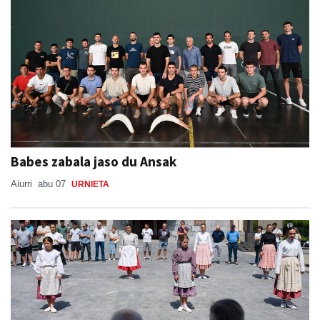
Babes zabala jaso du Ansak
Aiurri
abu 07
URNIETA