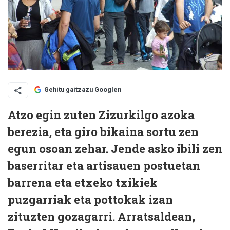
Gehitu gaitzazu Googlen
Atzo egin zuten Zizurkilgo azoka
berezia, eta giro bikaina sortu zen
egun osoan zehar. Jende asko ibili zen
baserritar eta artisauen postuetan
barrena eta etxeko txikiek
puzgarriak eta pottokak izan
zituzten gozagarri. Arratsaldean,