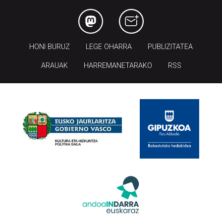
HONI BURUZ
LEGE OHARRA
PUBLIZITATEA
ARAUAK
HARREMANETARAKO
RSS