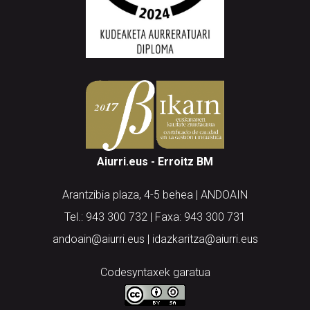
Aiurri.eus - Erroitz BM
Arantzibia plaza, 4-5 behea | ANDOAIN
Tel.: 943 300 732 | Faxa: 943 300 731
andoain@aiurri.eus | idazkaritza@aiurri.eus
Codesyntaxek garatua