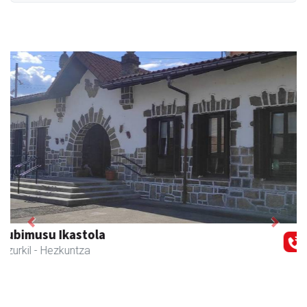
Previous
Next
Zubeldia arrain eta mariskoa
Zizurkil
- Arrandegiak