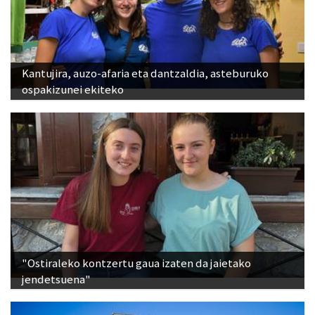
Kantujira, auzo-afaria eta dantzaldia, asteburuko
ospakizunei ekiteko
"Ostiraleko kontzertu gaua izaten da jaietako
jendetsuena"