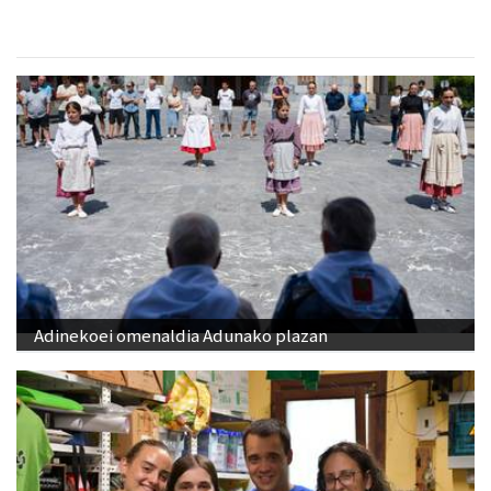
Adinekoei omenaldia Adunako plazan