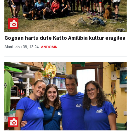
Gogoan hartu dute Katto Amilibia kultur eragilea
Aiurri
abu 08, 13:24
ANDOAIN