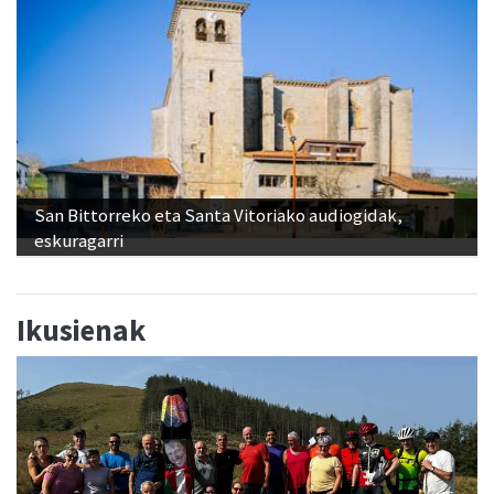
San Bittorreko eta Santa Vitoriako audiogidak,
eskuragarri
Ikusienak