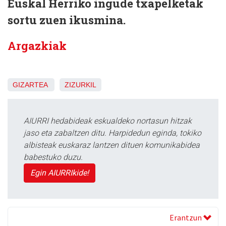
Euskal Herriko ingude txapelketak
sortu zuen ikusmina.
Argazkiak
GIZARTEA
ZIZURKIL
AIURRI hedabideak eskualdeko nortasun hitzak
jaso eta zabaltzen ditu. Harpidedun eginda, tokiko
albisteak euskaraz lantzen dituen komunikabidea
babestuko duzu.
Egin AIURRIkide!
Erantzun