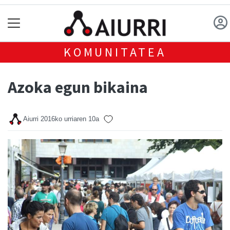
KOMUNITATEA
Azoka egun bikaina
Aiurri
2016ko urriaren 10a