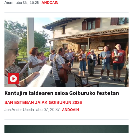
Aiurri
abu 08, 16:28
ANDOAIN
Kantujira taldearen saioa Goiburuko festetan
SAN ESTEBAN JAIAK GOIBURUN 2026
Jon Ander Ubeda
abu 07, 20:37
ANDOAIN