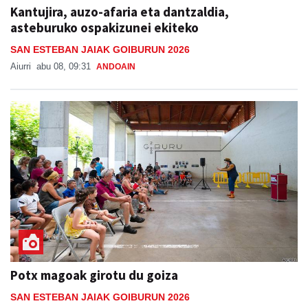
Kantujira, auzo-afaria eta dantzaldia,
asteburuko ospakizunei ekiteko
SAN ESTEBAN JAIAK GOIBURUN 2026
Aiurri
abu 08, 09:31
ANDOAIN
Potx magoak girotu du goiza
SAN ESTEBAN JAIAK GOIBURUN 2026