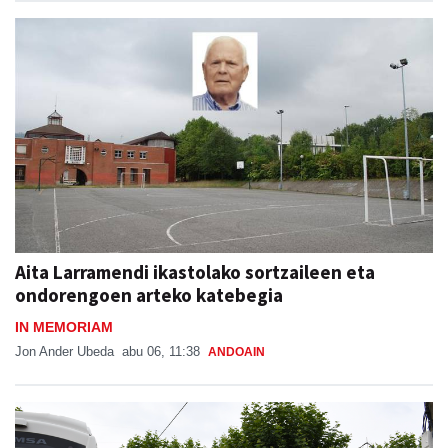
Aita Larramendi ikastolako sortzaileen eta
ondorengoen arteko katebegia
IN MEMORIAM
Jon Ander Ubeda
abu 06, 11:38
ANDOAIN