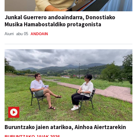
Junkal Guerrero andoaindarra, Donostiako
Musika Hamabostaldiko protagonista
Aiurri
abu 05
ANDOAIN
Buruntzako jaien atarikoa, Ainhoa Aiertzarekin
BURUNTZAKO JAIAK 2026