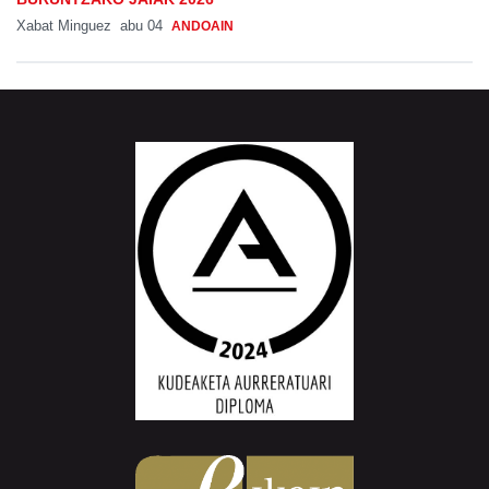
Xabat Minguez
abu 04
ANDOAIN