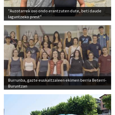
"Auzotarrek oso ondo erantzuten dute, beti daude
laguntzeko prest"
Burrunba, gazte euskaltzaleen ekimen berria Beterri-
Buruntzan