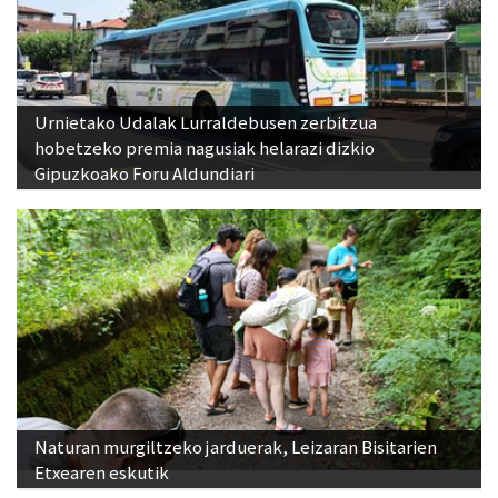
Urnietako Udalak Lurraldebusen zerbitzua
hobetzeko premia nagusiak helarazi dizkio
Gipuzkoako Foru Aldundiari
Naturan murgiltzeko jarduerak, Leizaran Bisitarien
Etxearen eskutik