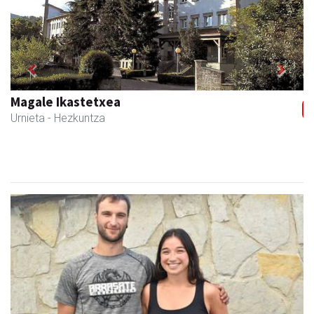
Previous
Next
Ikasmin ikasketa zentroa
Urnieta
- Ikasketa zentroak