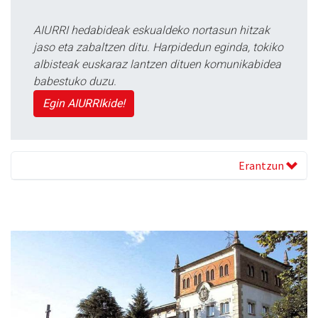
AIURRI hedabideak eskualdeko nortasun hitzak
jaso eta zabaltzen ditu. Harpidedun eginda, tokiko
albisteak euskaraz lantzen dituen komunikabidea
babestuko duzu.
Egin AIURRIkide!
Erantzun