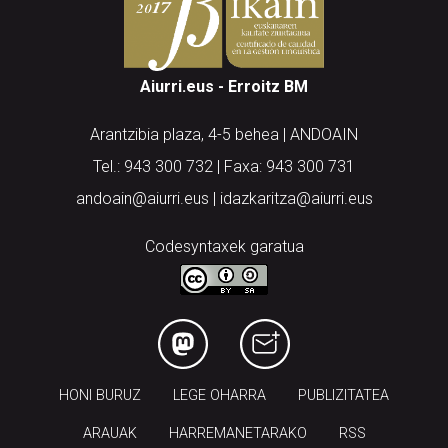
Aiurri.eus - Erroitz BM
Arantzibia plaza, 4-5 behea | ANDOAIN
Tel.: 943 300 732 | Faxa: 943 300 731
andoain@aiurri.eus | idazkaritza@aiurri.eus
Codesyntaxek garatua
HONI BURUZ
LEGE OHARRA
PUBLIZITATEA
ARAUAK
HARREMANETARAKO
RSS