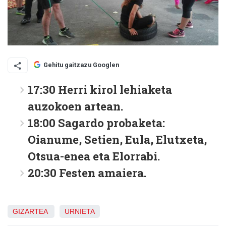
Gehitu gaitzazu Googlen
17:30 Herri kirol lehiaketa
auzokoen artean.
18:00 Sagardo probaketa:
Oianume, Setien, Eula, Elutxeta,
Otsua-enea eta Elorrabi.
20:30 Festen amaiera.
GIZARTEA
URNIETA