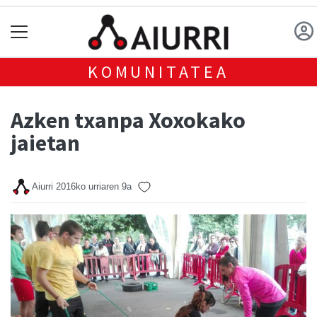
KOMUNITATEA
Azken txanpa Xoxokako
jaietan
Aiurri
2016ko urriaren 9a