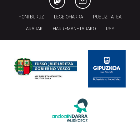
HONI BURUZ
LEGE OHARRA
PUBLIZITATEA
ARAUAK
HARREMANETARAKO
RSS