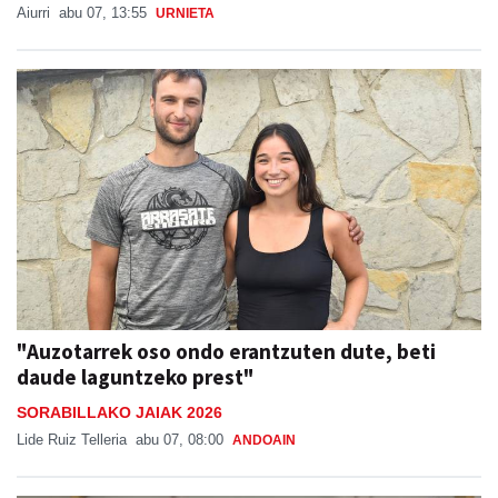
Aiurri
abu 07, 13:55
URNIETA
"Auzotarrek oso ondo erantzuten dute, beti
daude laguntzeko prest"
SORABILLAKO JAIAK 2026
Lide Ruiz Telleria
abu 07, 08:00
ANDOAIN