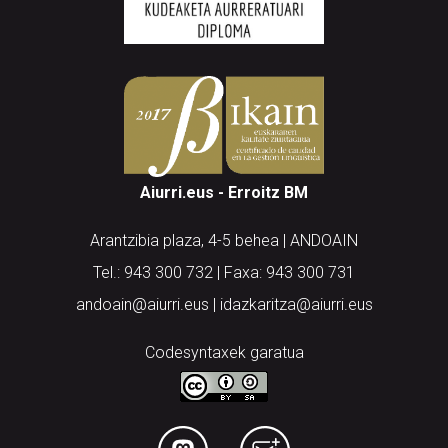
Aiurri.eus - Erroitz BM
Arantzibia plaza, 4-5 behea | ANDOAIN
Tel.: 943 300 732 | Faxa: 943 300 731
andoain@aiurri.eus | idazkaritza@aiurri.eus
Codesyntaxek garatua