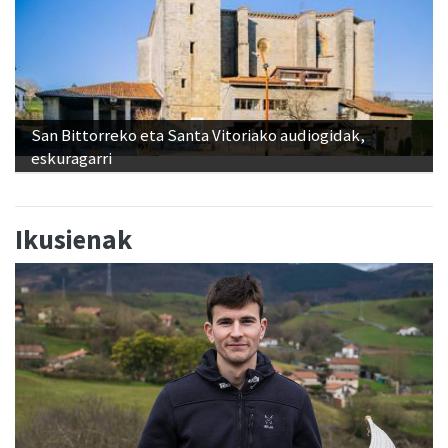
San Bittorreko eta Santa Vitoriako audiogidak,
eskuragarri
Ikusienak