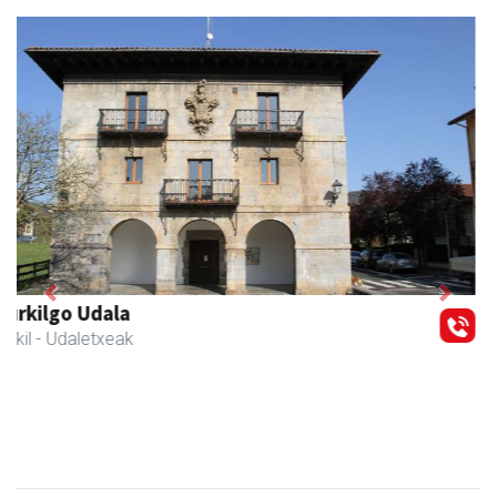
Previous
Next
Joxean harategia
Zizurkil
- Harategiak