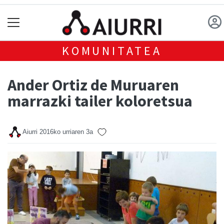
KOMUNITATEA
Ander Ortiz de Muruaren
marrazki tailer koloretsua
Aiurri
2016ko urriaren 3a