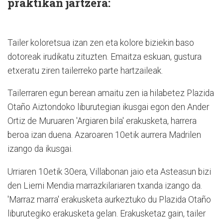
praktikan jartzera:
Tailer koloretsua izan zen eta kolore biziekin baso
dotoreak irudikatu zituzten. Emaitza eskuan, gustura
etxeratu ziren tailerreko parte hartzaileak.
Tailerraren egun berean amaitu zen ia hilabetez Plazida
Otaño Aiztondoko liburutegian ikusgai egon den Ander
Ortiz de Muruaren 'Argiaren bila' erakusketa, harrera
beroa izan duena. Azaroaren 10etik aurrera Madrilen
izango da ikusgai.
Urriaren 10etik 30era, Villabonan jaio eta Asteasun bizi
den Lierni Mendia marrazkilariaren txanda izango da.
'Marraz marra' erakusketa aurkeztuko du Plazida Otaño
liburutegiko erakusketa gelan. Erakusketaz gain, tailer