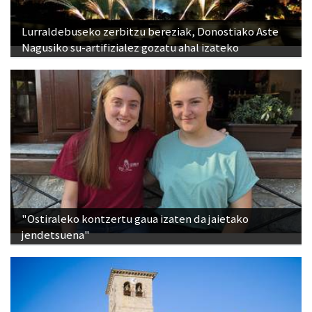
Lurraldebuseko zerbitzu bereziak, Donostiako Aste
Nagusiko su-artifizialez gozatu ahal izateko
"Ostiraleko kontzertu gaua izaten da jaietako
jendetsuena"