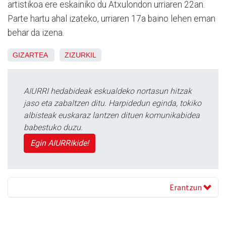
artistikoa ere eskainiko du Atxulondon urriaren 22an.
Parte hartu ahal izateko, urriaren 17a baino lehen eman
behar da izena.
GIZARTEA
ZIZURKIL
AIURRI hedabideak eskualdeko nortasun hitzak
jaso eta zabaltzen ditu. Harpidedun eginda, tokiko
albisteak euskaraz lantzen dituen komunikabidea
babestuko duzu.
Egin AIURRIkide!
Erantzun