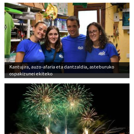
Kantujira, auzo-afaria eta dantzaldia, asteburuko
ospakizunei ekiteko