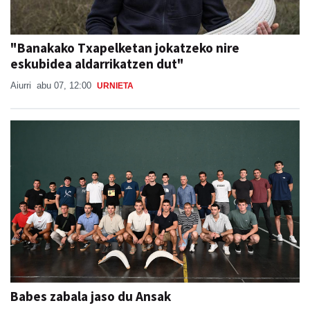
"Banakako Txapelketan jokatzeko nire
eskubidea aldarrikatzen dut"
Aiurri
abu 07, 12:00
URNIETA
Babes zabala jaso du Ansak