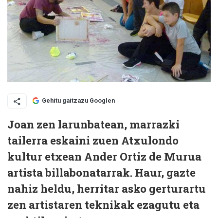
Gehitu gaitzazu Googlen
Joan zen larunbatean, marrazki
tailerra eskaini zuen Atxulondo
kultur etxean Ander Ortiz de Murua
artista billabonatarrak. Haur, gazte
nahiz heldu, herritar asko gerturartu
zen artistaren teknikak ezagutu eta