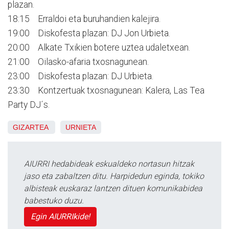
plazan.
18:15 Erraldoi eta buruhandien kalejira.
19:00 Diskofesta plazan: DJ Jon Urbieta.
20:00 Alkate Txikien botere uztea udaletxean.
21:00 Oilasko-afaria txosnagunean.
23:00 Diskofesta plazan: DJ Urbieta.
23:30 Kontzertuak txosnagunean: Kalera, Las Tea
Party DJ´s.
GIZARTEA
URNIETA
AIURRI hedabideak eskualdeko nortasun hitzak
jaso eta zabaltzen ditu. Harpidedun eginda, tokiko
albisteak euskaraz lantzen dituen komunikabidea
babestuko duzu.
Egin AIURRIkide!