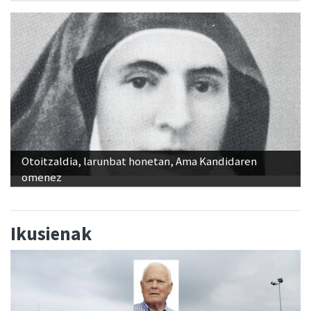
Otoitzaldia, larunbat honetan, Ama Kandidaren
omenez
Ikusienak