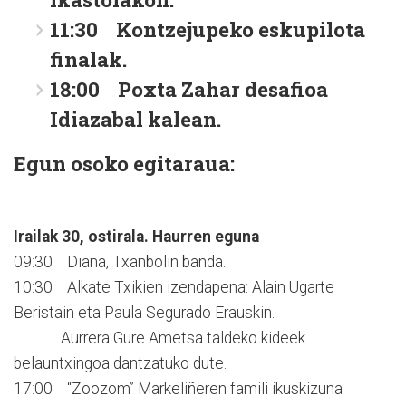
11:30 Kontzejupeko eskupilota
finalak.
18:00 Poxta Zahar desafioa
Idiazabal kalean.
Egun osoko egitaraua:
Irailak 30, ostirala. Haurren eguna
09:30 Diana, Txanbolin banda.
10:30 Alkate Txikien izendapena: Alain Ugarte
Beristain eta Paula Segurado Erauskin.
Aurrera Gure Ametsa taldeko kideek
belauntxingoa dantzatuko dute.
17:00 “Zoozom” Markeliñeren famili ikuskizuna