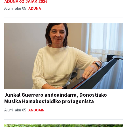
ADUNAKO JAIAK 2026
Aiurri
abu 05
ADUNA
Junkal Guerrero andoaindarra, Donostiako
Musika Hamabostaldiko protagonista
Aiurri
abu 05
ANDOAIN