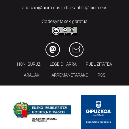
andoain@aiurri.eus | idazkaritza@aiurri.eus
Codesyntaxek garatua
HONI BURUZ
LEGE OHARRA
PUBLIZITATEA
ARAUAK
HARREMANETARAKO
RSS