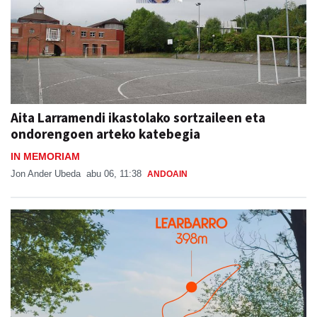
Aita Larramendi ikastolako sortzaileen eta
ondorengoen arteko katebegia
IN MEMORIAM
Jon Ander Ubeda
abu 06, 11:38
ANDOAIN