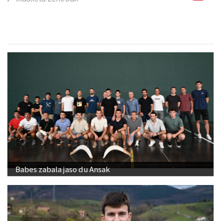
Babes zabala jaso du Ansak