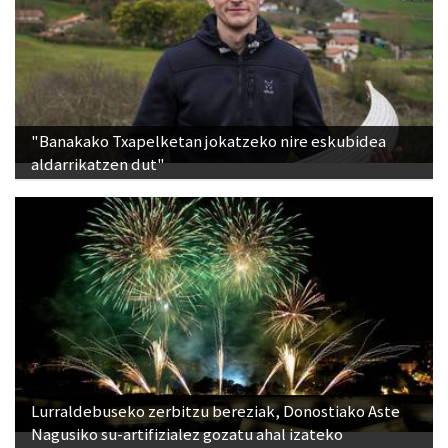
"Banakako Txapelketan jokatzeko nire eskubidea
aldarrikatzen dut"
Lurraldebuseko zerbitzu bereziak, Donostiako Aste
Nagusiko su-artifizialez gozatu ahal izateko