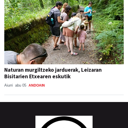
Naturan murgiltzeko jarduerak, Leizaran
Bisitarien Etxearen eskutik
Aiurri
abu 05
ANDOAIN