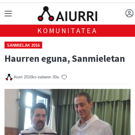
KOMUNITATEA
SANMIELAK 2016
Haurren eguna, Sanmieletan
Aiurri
2016ko irailaren 30a