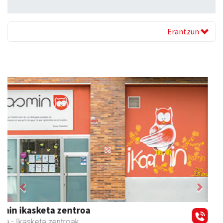
Erantzun
Previous
Next
Magale Ikastetxea
Urnieta
- Hezkuntza