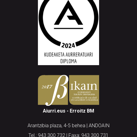
Aiurri.eus - Erroitz BM
Arantzibia plaza, 4-5 behea | ANDOAIN
Tel.: 943 300 732 | Faxa: 943 300 731