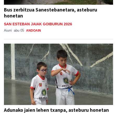
Bus zerbitzua Sanestebanetara, asteburu
honetan
SAN ESTEBAN JAIAK GOIBURUN 2026
Aiurri
abu 05
ANDOAIN
Adunako jaien lehen txanpa, asteburu honetan