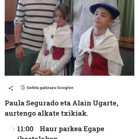
Gehitu gaitzazu Googlen
Paula Segurado eta Alain Ugarte,
aurtengo alkate txikiak.
11:00 Haur parkea Egape
ikastolakon.