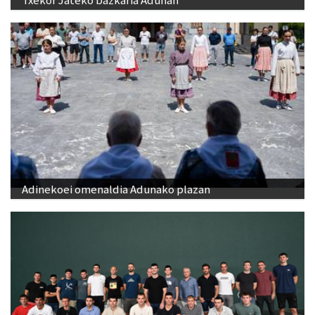
Adinekoei omenaldia Adunako plazan