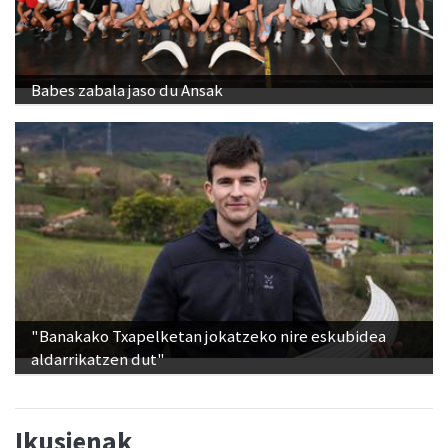
Babes zabala jaso du Ansak
"Banakako Txapelketan jokatzeko nire eskubidea
aldarrikatzen dut"
Ikusienak