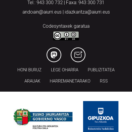
Tel.: 943 300 732 | Faxa: 943 300 731
andoain@aiurri.eus | idazkaritza@aiurri.eus
Codesyntaxek garatua
HONI BURUZ
LEGE OHARRA
PUBLIZITATEA
ARAUAK
HARREMANETARAKO
RSS