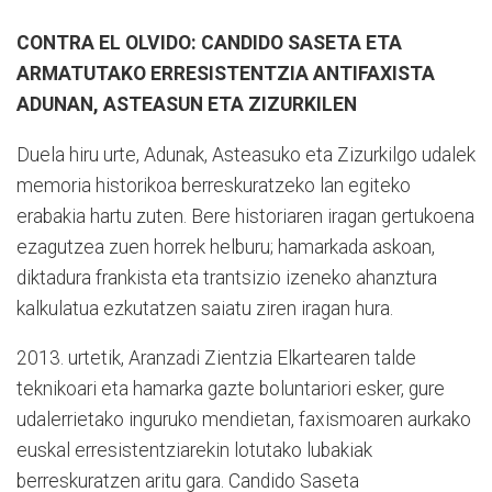
CONTRA EL OLVIDO: CANDIDO SASETA ETA
ARMATUTAKO ERRESISTENTZIA ANTIFAXISTA
ADUNAN, ASTEASUN ETA ZIZURKILEN
Duela hiru urte, Adunak, Asteasuko eta Zizurkilgo udalek
memoria historikoa berreskuratzeko lan egiteko
erabakia hartu zuten. Bere historiaren iragan gertukoena
ezagutzea zuen horrek helburu; hamarkada askoan,
diktadura frankista eta trantsizio izeneko ahanztura
kalkulatua ezkutatzen saiatu ziren iragan hura.
2013. urtetik, Aranzadi Zientzia Elkartearen talde
teknikoari eta hamarka gazte boluntariori esker, gure
udalerrietako inguruko mendietan, faxismoaren aurkako
euskal erresistentziarekin lotutako lubakiak
berreskuratzen aritu gara. Candido Saseta