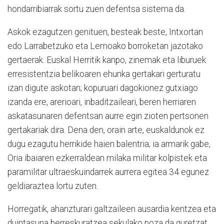
hondarribiarrak sortu zuen defentsa sistema da.
Askok ezagutzen genituen, besteak beste, Intxortan
edo Larrabetzuko eta Lemoako borroketan jazotako
gertaerak. Euskal Herritik kanpo, zinemak eta liburuek
erresistentzia belikoaren ehunka gertakari gerturatu
izan digute askotan; kopuruari dagokionez gutxiago
izanda ere, arerioari, inbaditzaileari, beren herriaren
askatasunaren defentsan aurre egin zioten pertsonen
gertakariak dira. Dena den, orain arte, euskaldunok ez
dugu ezagutu herrikide haien balentria; ia armarik gabe,
Oria ibaiaren ezkerraldean milaka militar kolpistek eta
paramilitar ultraeskuindarrek aurrera egitea 34 egunez
geldiaraztea lortu zuten.
Horregatik, ahanzturari galtzaileen ausardia kentzea eta
duintasuna berreskuratzea sekulako poza da guretzat.