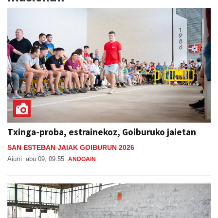
Txinga-proba, estrainekoz, Goiburuko jaietan
SAN ESTEBAN JAIAK GOIBURUN 2026
Aiurri
abu 09, 09:55
ANDOAIN