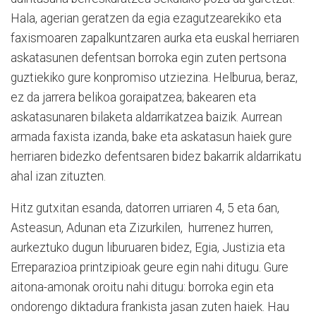
Hala, agerian geratzen da egia ezagutzearekiko eta
faxismoaren zapalkuntzaren aurka eta euskal herriaren
askatasunen defentsan borroka egin zuten pertsona
guztiekiko gure konpromiso utziezina. Helburua, beraz,
ez da jarrera belikoa goraipatzea; bakearen eta
askatasunaren bilaketa aldarrikatzea baizik. Aurrean
armada faxista izanda, bake eta askatasun haiek gure
herriaren bidezko defentsaren bidez bakarrik aldarrikatu
ahal izan zituzten.
Hitz gutxitan esanda, datorren urriaren 4, 5 eta 6an,
Asteasun, Adunan eta Zizurkilen, hurrenez hurren,
aurkeztuko dugun liburuaren bidez, Egia, Justizia eta
Erreparazioa printzipioak geure egin nahi ditugu. Gure
aitona-amonak oroitu nahi ditugu: borroka egin eta
ondorengo diktadura frankista jasan zuten haiek. Hau