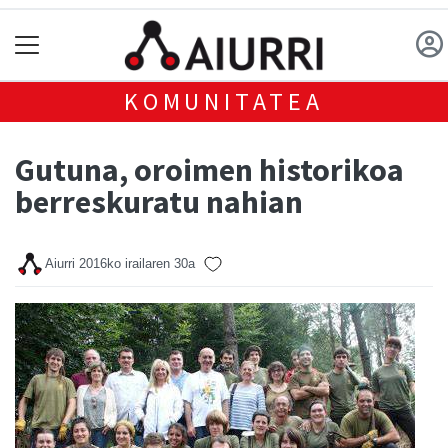
KOMUNITATEA
Gutuna, oroimen historikoa
berreskuratu nahian
Aiurri
2016ko irailaren 30a