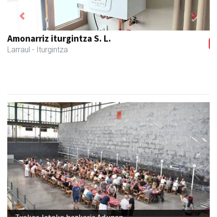
Previous
Next
Amonarriz iturgintza S. L.
Larraul
- Iturgintza
Txekor Jateko bazkaria Adunan