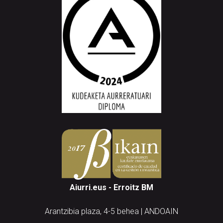
Aiurri.eus - Erroitz BM
Arantzibia plaza, 4-5 behea | ANDOAIN