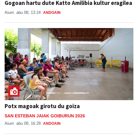
Gogoan hartu dute Katto Amilibia kultur eragilea
Aiurri
abu 08, 13:24
ANDOAIN
Potx magoak girotu du goiza
SAN ESTEBAN JAIAK GOIBURUN 2026
Aiurri
abu 08, 16:28
ANDOAIN