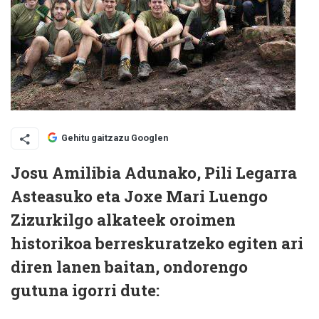
Gehitu gaitzazu Googlen
Josu Amilibia Adunako, Pili Legarra
Asteasuko eta Joxe Mari Luengo
Zizurkilgo alkateek oroimen
historikoa berreskuratzeko egiten ari
diren lanen baitan, ondorengo
gutuna igorri dute: