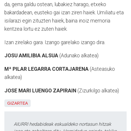
da, gerra galdu ostean, lubakiez harago, etxeko
bakardadean, eusteko gai izan ziren haiek. Umiliatu eta
isilarazi egin zituzten haiek, baina inoiz memoria
kentzea lortu ez zuten haiek.
Izan zirelako gara. Izango garelako izango dira.
JOSU AMILIBIA ALSUA
(Adunako alkatea)
Mª PILAR LEGARRA CORTAJARENA
(Asteasuko
alkatea)
JOSE MARI LUENGO ZAPIRAIN
(Zizurkilgo alkatea)
GIZARTEA
AIURRI hedabideak eskualdeko nortasun hitzak