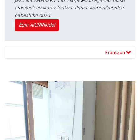
jaso eta zabaltzen ditu. Harpidedun eginda, tokiko
albisteak euskaraz lantzen dituen komunikabidea
babestuko duzu.
Egin AIURRIkide!
Erantzun