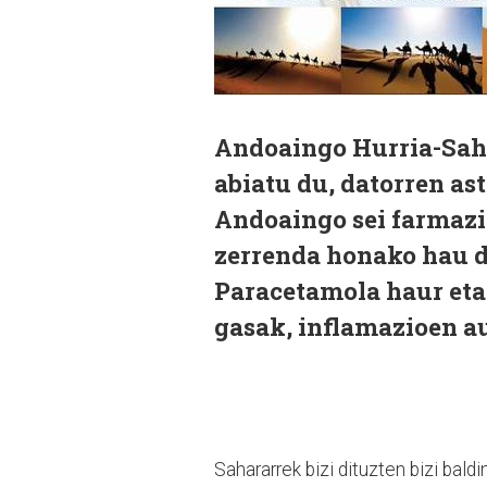
Andoaingo Hurria-Saha
abiatu du, datorren ast
Andoaingo sei farmazi
zerrenda honako hau d
Paracetamola haur eta 
gasak, inflamazioen au
Sahararrek bizi dituzten bizi bald