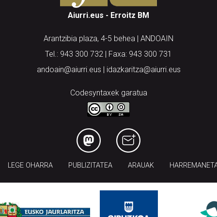
Aiurri.eus - Erroitz BM
Arantzibia plaza, 4-5 behea | ANDOAIN
Tel.: 943 300 732 | Faxa: 943 300 731
andoain@aiurri.eus | idazkaritza@aiurri.eus
Codesyntaxek garatua
LEGE OHARRA
PUBLIZITATEA
ARAUAK
HARREMANET