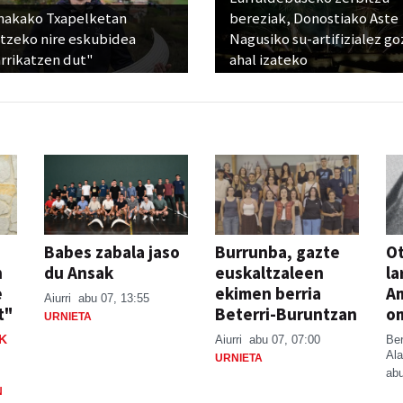
nakako Txapelketan
bereziak, Donostiako Aste
atzeko nire eskubidea
Nagusiko su-artifizialez g
rrikatzen dut"
ahal izateko
Babes zabala jaso
Burrunba, gazte
Ot
n
du Ansak
euskaltzaleen
la
e
ekimen berria
A
Aiurri
abu 07, 13:55
t"
Beterri-Buruntzan
o
URNIETA
K
Aiurri
abu 07, 07:00
Be
Ala
URNIETA
abu
N