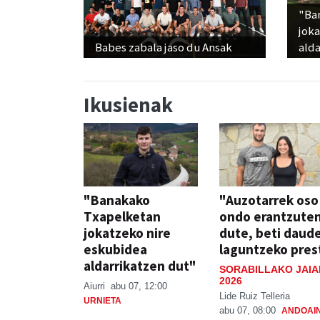
"Ba
jok
Babes zabala jaso du Ansak
alda
Ikusienak
"Banakako
"Auzotarrek oso
Txapelketan
ondo erantzute
jokatzeko nire
dute, beti daud
eskubidea
laguntzeko pres
aldarrikatzen dut"
SORABILLAKO JAIA
2026
Aiurri
abu 07, 12:00
Lide Ruiz Telleria
URNIETA
abu 07, 08:00
ANDOAI