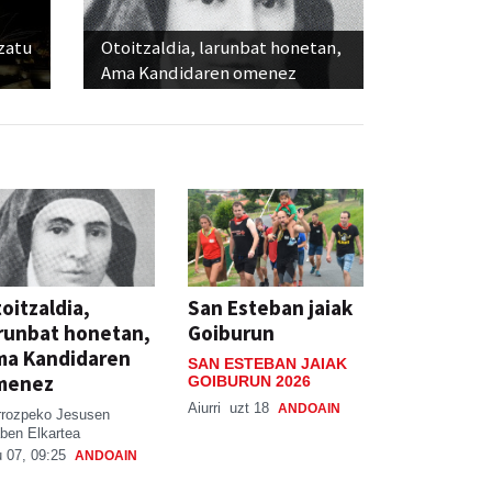
ozatu
Otoitzaldia, larunbat honetan,
Ama Kandidaren omenez
oitzaldia,
San Esteban jaiak
runbat honetan,
Goiburun
ma Kandidaren
SAN ESTEBAN JAIAK
menez
GOIBURUN 2026
Aiurri
uzt 18
ANDOAIN
rrozpeko Jesusen
ben Elkartea
 07, 09:25
ANDOAIN