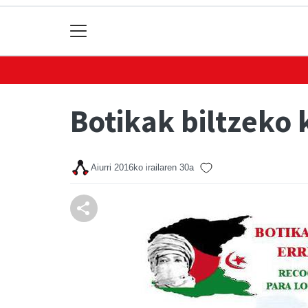
Botikak biltzeko
Aiurri
2016ko irailaren 30a