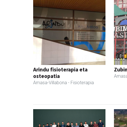
Arindu fisioterapia eta
Zubim
osteopatia
Amasa
Amasa-Villabona
- Fisioterapia