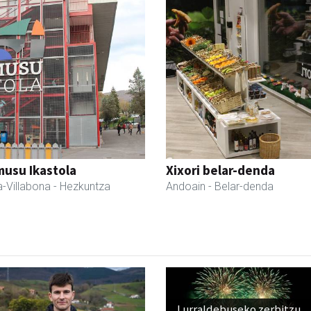
usu Ikastola
Xixori belar-denda
-Villabona
- Hezkuntza
Andoain
- Belar-denda
Lurraldebuseko zerbitzu