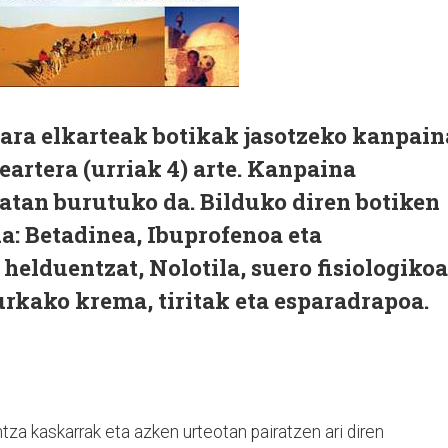
ra elkarteak botikak jasotzeko kanpain
eartera (urriak 4) arte. Kanpaina
atan burutuko da. Bilduko diren botiken
a: Betadinea, Ibuprofenoa eta
helduentzat, Nolotila, suero fisiologikoa
rkako krema, tiritak eta esparadrapoa.
intza kaskarrak eta azken urteotan pairatzen ari diren