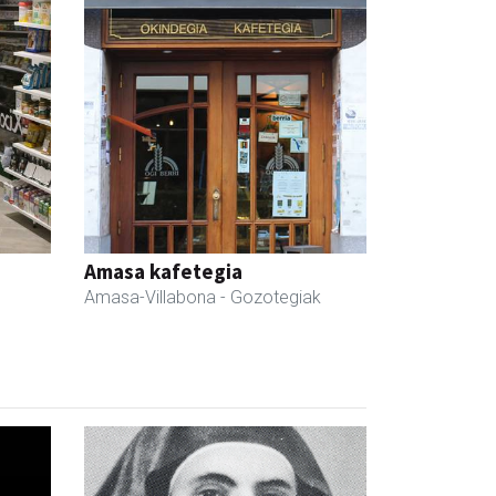
Amasa kafetegia
Amasa-Villabona
- Gozotegiak