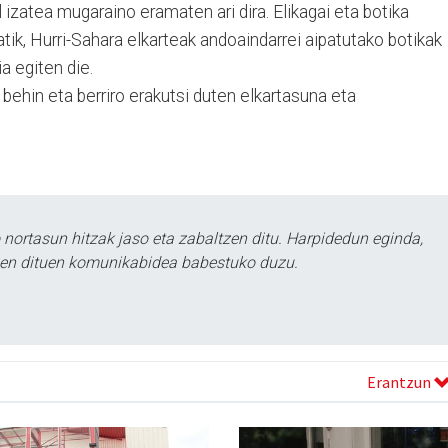
 izatea mugaraino eramaten ari dira. Elikagai eta botika
tik, Hurri-Sahara elkarteak andoaindarrei aipatutako botikak
ia egiten die.
 behin eta berriro erakutsi duten elkartasuna eta
ortasun hitzak jaso eta zabaltzen ditu. Harpidedun eginda,
tzen dituen komunikabidea babestuko duzu.
Erantzun