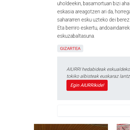
uholdeekin, basamortuan bizi ahal
eskasia areagotzen ari da, horrega
sahararren esku uzteko dei berez
Eta berriro eskertu, andoaindarrek
eskuzabaltasuna.
GIZARTEA
AIURRI hedabideak eskualdeko n
tokiko albisteak euskaraz lan
Egin AIURRIkide!