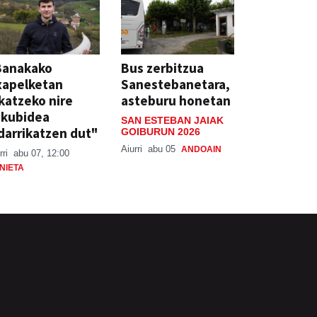
Banakako
Bus zerbitzua
xapelketan
Sanestebanetara,
katzeko nire
asteburu honetan
skubidea
SAN ESTEBAN JAIAK
darrikatzen dut"
GOIBURUN 2026
Aiurri
abu 05
ANDOAIN
rri
abu 07, 12:00
NIETA