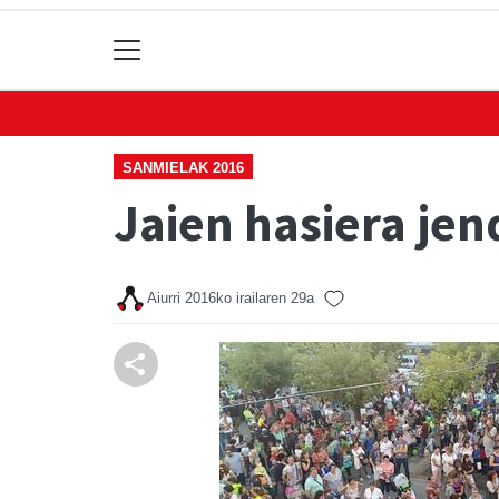
SANMIELAK 2016
Jaien hasiera je
Aiurri
2016ko irailaren 29a