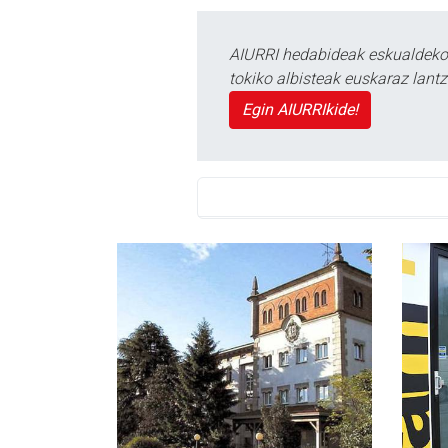
AIURRI hedabideak eskualdeko n
tokiko albisteak euskaraz lan
Egin AIURRIkide!