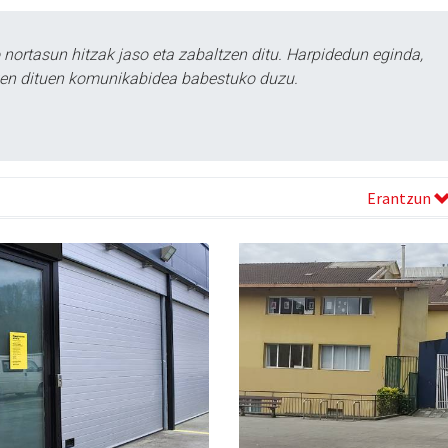
ortasun hitzak jaso eta zabaltzen ditu. Harpidedun eginda,
tzen dituen komunikabidea babestuko duzu.
Erantzun