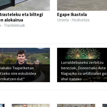
trasteleku eta biltegi
Egape Ikastola
en alokairua
Urnieta
- Hezkuntza
a
- Trastelekuak
Lurraldebuseko zerbitzu
nakako Txapelketan
bereziak, Donostiako Aste
atzeko nire eskubidea
Nagusiko su-artifizialez g
rrikatzen dut"
ahal izateko