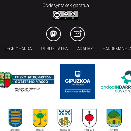
Codesyntaxek garatua
LEGE OHARRA
PUBLIZITATEA
ARAUAK
HARREMANET