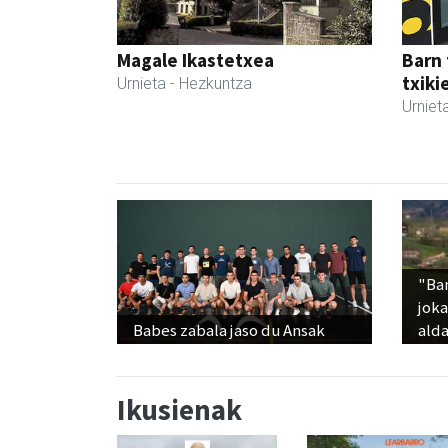
Magale Ikastetxea
Barn 
txiki
Urnieta
- Hezkuntza
Urniet
"Ba
jok
Babes zabala jaso du Ansak
alda
Ikusienak