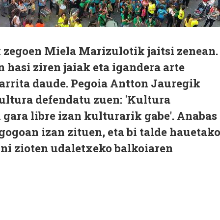
 zegoen Miela Marizulotik jaitsi zenean.
 hasi ziren jaiak eta igandera arte
arrita daude. Pegoia Antton Jauregik
ultura defendatu zuen: 'Kultura
 gara libre izan kulturarik gabe'. Anabas
gogoan izan zituen, eta bi talde hauetak
ni zioten udaletxeko balkoiaren