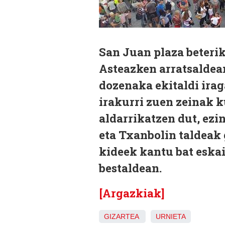
San Juan plaza beterik
Asteazken arratsaldean
dozenaka ekitaldi irag
irakurri zuen zeinak k
aldarrikatzen dut, ezin
eta Txanbolin taldeak 
kideek kantu bat eskai
bestaldean.
[Argazkiak]
GIZARTEA
URNIETA