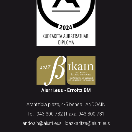
Aiurri.eus - Erroitz BM
Arantzibia plaza, 4-5 behea | ANDOAIN
Tel.: 943 300 732 | Faxa: 943 300 731
andoain@aiurri.eus | idazkaritza@aiurri.eus