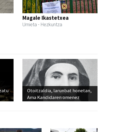
Magale Ikastetxea
Urnieta
- Hezkuntza
ozatu
Otoitzaldia, larunbat honetan,
Ama Kandidaren omenez