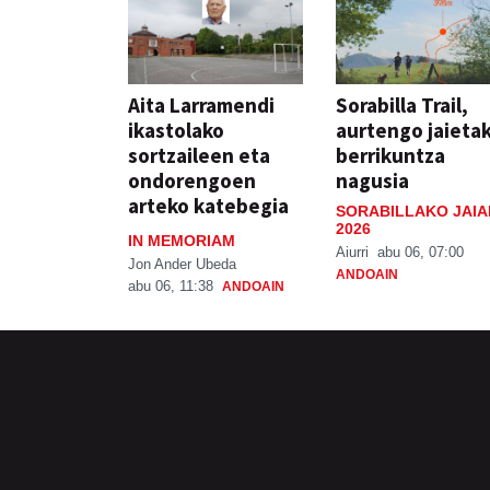
Aita Larramendi
Sorabilla Trail,
ikastolako
aurtengo jaieta
sortzaileen eta
berrikuntza
ondorengoen
nagusia
arteko katebegia
SORABILLAKO JAIA
2026
IN MEMORIAM
Aiurri
abu 06, 07:00
Jon Ander Ubeda
ANDOAIN
abu 06, 11:38
ANDOAIN