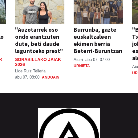
"Auzotarrek oso
Burrunba, gazte
"
ko
ondo erantzuten
euskaltzaleen
T
dute, beti daude
ekimen berria
jo
laguntzeko prest"
Beterri-Buruntzan
e
al
K
SORABILLAKO JAIAK
Aiurri
abu 07, 07:00
2026
URNIETA
Aiu
Lide Ruiz Telleria
UR
abu 07, 08:00
ANDOAIN