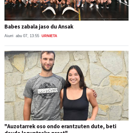
Babes zabala jaso du Ansak
Aiurri
abu 07, 13:55
URNIETA
"Auzotarrek oso ondo erantzuten dute, beti
daude laguntzeko prest"