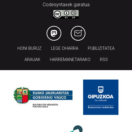
Codesyntaxek garatua
HONI BURUZ
LEGE OHARRA
PUBLIZITATEA
ARAUAK
HARREMANETARAKO
RSS