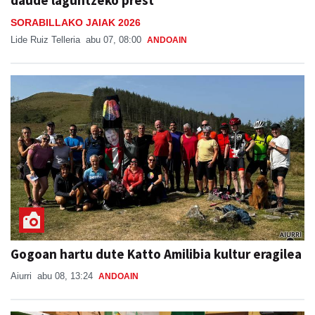
SORABILLAKO JAIAK 2026
Lide Ruiz Telleria
abu 07, 08:00
ANDOAIN
Gogoan hartu dute Katto Amilibia kultur eragilea
Aiurri
abu 08, 13:24
ANDOAIN