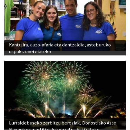
Kantujira, auzo-afaria eta dantzaldia, asteburuko
ospakizunei ekiteko
Lurraldebuseko zerbitzu bereziak, Donostiako Aste
Nagusiko su-artifizialez gozatu ahal izateko