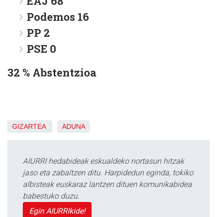
EAJ 68
Podemos 16
PP 2
PSE 0
32 % Abstentzioa
GIZARTEA
ADUNA
AIURRI hedabideak eskualdeko nortasun hitzak
jaso eta zabaltzen ditu. Harpidedun eginda, tokiko
albisteak euskaraz lantzen dituen komunikabidea
babestuko duzu.
Egin AIURRIkide!