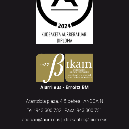
Aiurri.eus - Erroitz BM
Arantzibia plaza, 4-5 behea | ANDOAIN
Tel.: 943 300 732 | Faxa: 943 300 731
andoain@aiurri.eus | idazkaritza@aiurri.eus