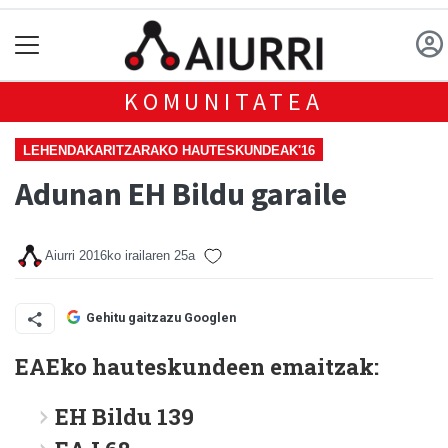
KOMUNITATEA
LEHENDAKARITZARAKO HAUTESKUNDEAK'16
Adunan EH Bildu garaile
Aiurri
2016ko irailaren 25a
Gehitu gaitzazu Googlen
EAEko hauteskundeen emaitzak:
EH Bildu 139