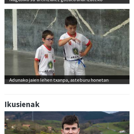
Adunako jaien lehen txanpa, asteburu honetan
Ikusienak