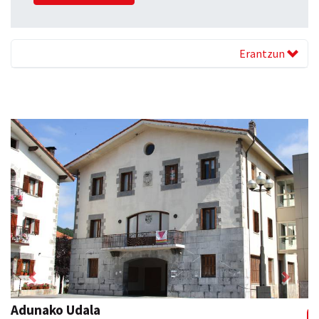
Erantzun
Previous
Next
Asun denda