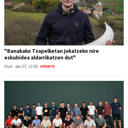
"Banakako Txapelketan jokatzeko nire
eskubidea aldarrikatzen dut"
Aiurri
abu 07, 12:00
URNIETA