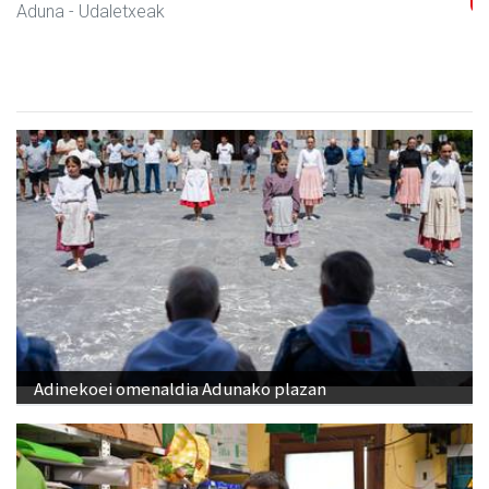
Andoain
- Arropa-dendak
Adinekoei omenaldia Adunako plazan