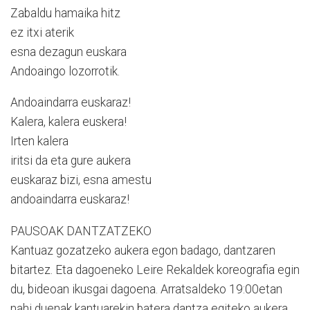
Zabaldu hamaika hitz
ez itxi aterik
esna dezagun euskara
Andoaingo lozorrotik.
Andoaindarra euskaraz!
Kalera, kalera euskera!
Irten kalera
iritsi da eta gure aukera
euskaraz bizi, esna amestu
andoaindarra euskaraz!
PAUSOAK DANTZATZEKO
Kantuaz gozatzeko aukera egon badago, dantzaren
bitartez. Eta dagoeneko Leire Rekaldek koreografia egin
du, bideoan ikusgai dagoena. Arratsaldeko 19:00etan
nahi duenak kantuarekin batera dantza egiteko aukera