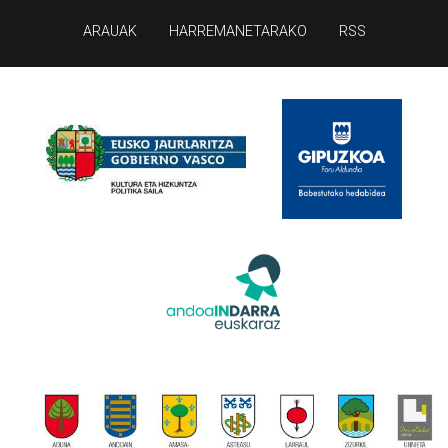
ARAUAK
HARREMANETARAKO
RSS