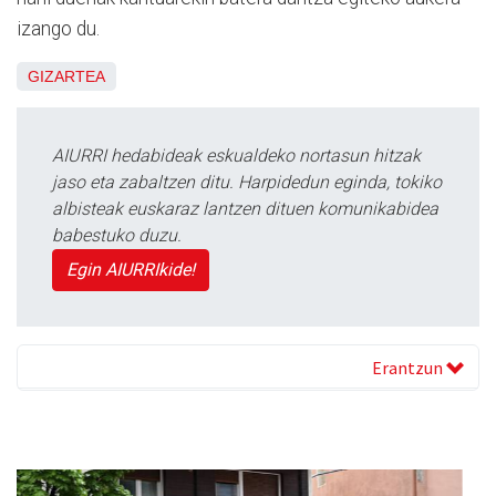
izango du.
GIZARTEA
AIURRI hedabideak eskualdeko nortasun hitzak
jaso eta zabaltzen ditu. Harpidedun eginda, tokiko
albisteak euskaraz lantzen dituen komunikabidea
babestuko duzu.
Egin AIURRIkide!
Erantzun