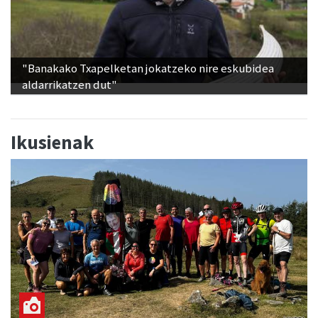
"Banakako Txapelketan jokatzeko nire eskubidea
aldarrikatzen dut"
Ikusienak