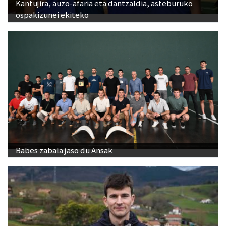
Kantujira, auzo-afaria eta dantzaldia, asteburuko
ospakizunei ekiteko
Babes zabala jaso du Ansak