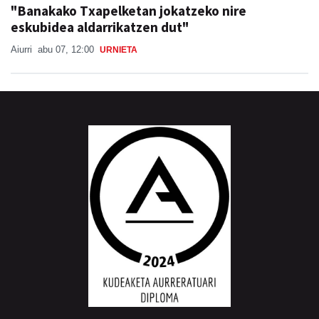
"Banakako Txapelketan jokatzeko nire
eskubidea aldarrikatzen dut"
Aiurri
abu 07, 12:00
URNIETA