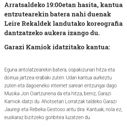
Arratsaldeko 19:00etan hasita, kantua
entzutearekin batera nahi duenak
Leire Rekaldek landutako koreografia
dantzatzeko aukera izango du.
Garazi Kamiok idatzitako kantua:
Eguna antolatzearekin batera, ospakizunari hitza eta
doinua jartzea erabaki zuten. Udan kantua aurkeztu
zuten eta dagoeneko internet sarean entzungai dago.
Musika Jon Oiartzunena da eta hitza, berriz, Garazi
Kamiok idatzi du. Ahotsetan Lorratzak taldeko Garazi
Jauregi eta Rebeka Gestoso aritu dira. Kantuak, nola ez,
euskaraz bizitzeko gonbitea luzatzen du.