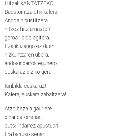
Hitzak kANTATZEKO
Badator itzaletik kalera
Andoain bustitzera
hitzez hitz arnasten
geroari bide egitera.
Itzalik izango ez duen
hizkuntzaren ubera,
andoaindarrok egunero
euskaraz biziko gera.
Kiribildu euskaraz!
Kalera, euskara zabaltzera!
Atzo bezala gaur ere
bihar datorrenari,
eutsi indarrez apustuari
tira barruko senari.