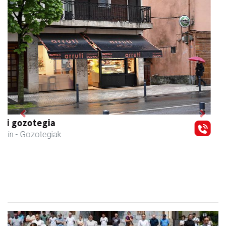
Previous
Next
CESA Formazio Zentroa
Urnieta
- Ikasketak