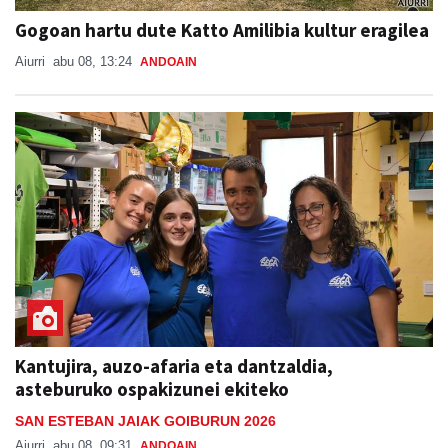
Gogoan hartu dute Katto Amilibia kultur eragilea
Aiurri
abu 08, 13:24
ANDOAIN
Kantujira, auzo-afaria eta dantzaldia,
asteburuko ospakizunei ekiteko
SAN ESTEBAN JAIAK GOIBURUN 2026
Aiurri
abu 08, 09:31
ANDOAIN