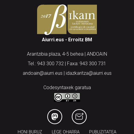
Aiurri.eus - Erroitz BM
Arantzibia plaza, 4-5 behea | ANDOAIN
Tel.: 943 300 732 | Faxa: 943 300 731
andoain@aiurri.eus | idazkaritza@aiurri.eus
Codesyntaxek garatua
HONI BURUZ
LEGE OHARRA
PUBLIZITATEA