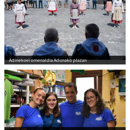
Adinekoei omenaldia Adunako plazan