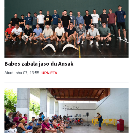
Babes zabala jaso du Ansak
Aiurri
abu 07, 13:55
URNIETA