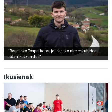
"Banakako Txapelketan jokatzeko nire eskubidea
aldarrikatzen dut"
Ikusienak