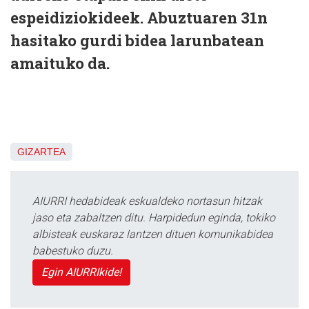
espeidiziokideek. Abuztuaren 31n
hasitako gurdi bidea larunbatean
amaituko da.
GIZARTEA
AIURRI hedabideak eskualdeko nortasun hitzak
jaso eta zabaltzen ditu. Harpidedun eginda, tokiko
albisteak euskaraz lantzen dituen komunikabidea
babestuko duzu.
Egin AIURRIkide!