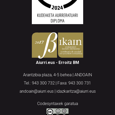
Aiurri.eus - Erroitz BM
Arantzibia plaza, 4-5 behea | ANDOAIN
Tel.: 943 300 732 | Faxa: 943 300 731
andoain@aiurri.eus | idazkaritza@aiurri.eus
Codesyntaxek garatua