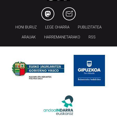
HONI BURUZ
LEGE OHARRA
PUBLIZITATEA
ARAUAK
HARREMANETARAKO
RSS