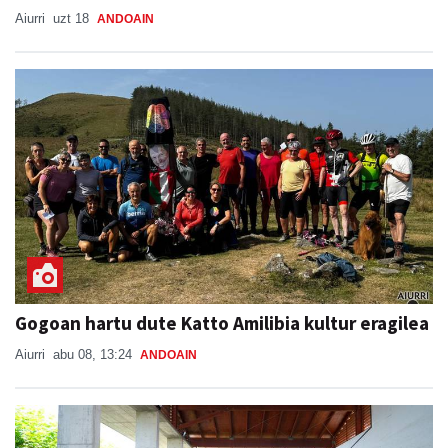
Aiurri
uzt 18
ANDOAIN
Gogoan hartu dute Katto Amilibia kultur eragilea
Aiurri
abu 08, 13:24
ANDOAIN