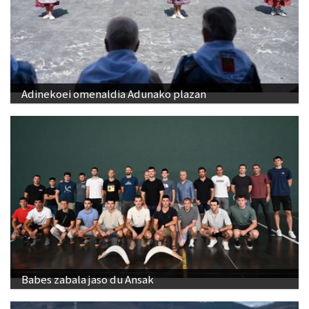
Adinekoei omenaldia Adunako plazan
Babes zabala jaso du Ansak