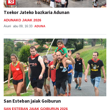
Txekor Jateko bazkaria Adunan
ADUNAKO JAIAK 2026
Aiurri
abu 09, 16:33
ADUNA
San Esteban jaiak Goiburun
SAN ESTEBAN JAIAK GOIBURUN 2026