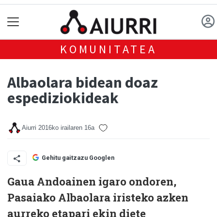
KOMUNITATEA
Albaolara bidean doaz
espediziokideak
Aiurri
2016ko irailaren 16a
Gehitu gaitzazu Googlen
Gaua Andoainen igaro ondoren,
Pasaiako Albaolara iristeko azken
aurreko etapari ekin diete