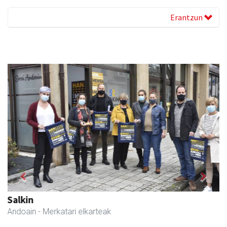
Erantzun
Previous
Next
Barn trasteleku eta biltegi txikien alokairua
Urnieta
- Trastelekuak