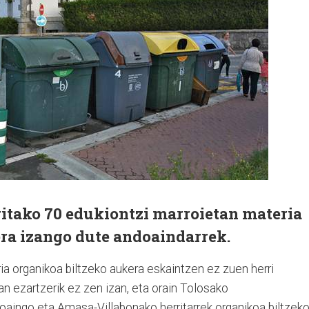
ritako 70 edukiontzi marroietan materia
ra izango dute andoaindarrek.
 organikoa biltzeko aukera eskaintzen ez zuen herri
an ezartzerik ez zen izan, eta orain Tolosako
aingo eta Amasa-Villabonako herritarrek organikoa biltzek