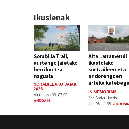
Ikusienak
Sorabilla Trail,
Aita Larramendi
aurtengo jaietako
ikastolako
berrikuntza
sortzaileen eta
nagusia
ondorengoen
arteko katebegi
SORABILLAKO JAIAK
2026
IN MEMORIAM
Aiurri
abu 06, 07:00
Jon Ander Ubeda
ANDOAIN
abu 06, 11:38
ANDOAI