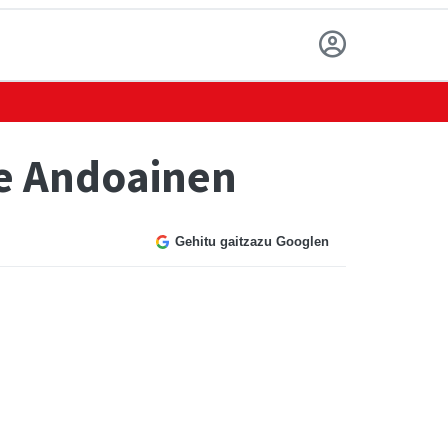
te Andoainen
Gehitu gaitzazu Googlen