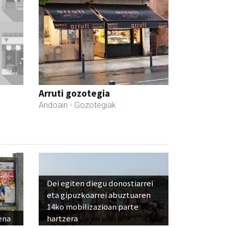
Arruti gozotegia
Andoain
- Gozotegiak
Dei egiten diegu donostiarrei
eta gipuzkoarrei abuztuaren
14ko mobilizazioan parte
ena
hartzera