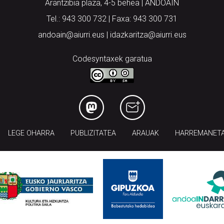
Arantzibia plaza, 4-5 behea | ANDOAIN
Tel.: 943 300 732 | Faxa: 943 300 731
andoain@aiurri.eus | idazkaritza@aiurri.eus
Codesyntaxek garatua
LEGE OHARRA
PUBLIZITATEA
ARAUAK
HARREMANET