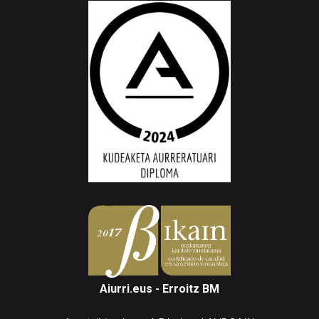
Aiurri.eus - Erroitz BM