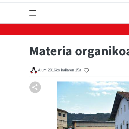
Materia organikoa
Aiurri
2016ko irailaren 15a