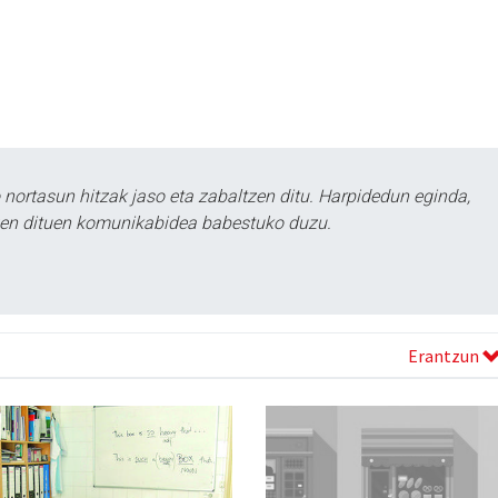
ortasun hitzak jaso eta zabaltzen ditu. Harpidedun eginda,
tzen dituen komunikabidea babestuko duzu.
Erantzun