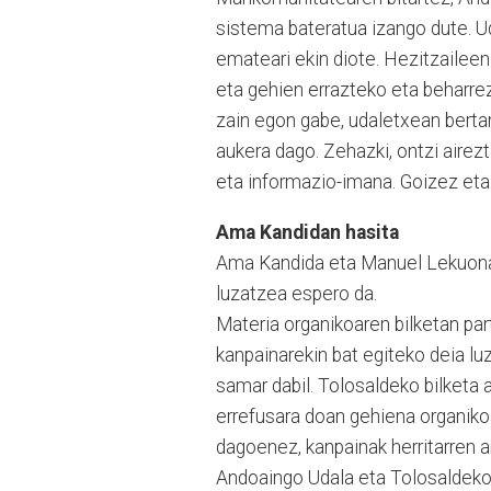
sistema bateratua izango dute. 
emateari ekin diote. Hezitzaileen
eta gehien errazteko eta beharre
zain egon gabe, udaletxean berta
aukera dago. Zehazki, ontzi airezt
eta informazio-imana. Goizez eta 
Ama Kandidan hasita
Ama Kandida eta Manuel Lekuona 
luzatzea espero da.
Materia organikoaren bilketan pa
kanpainarekin bat egiteko deia lu
samar dabil. Tolosaldeko bilketa 
errefusara doan gehiena organikoa
dagoenez, kanpainak herritarren 
Andoaingo Udala eta Tolosaldeko