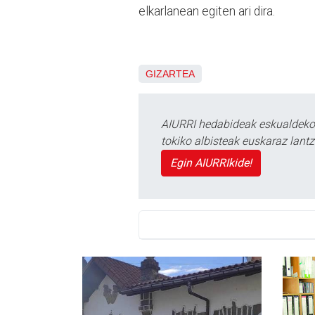
elkarlanean egiten ari dira.
GIZARTEA
AIURRI hedabideak eskualdeko n
tokiko albisteak euskaraz lan
Egin AIURRIkide!