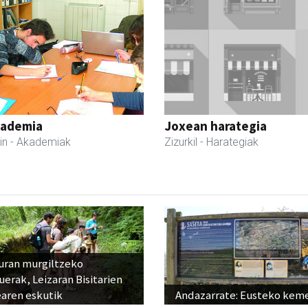
kademia
Joxean harategia
in
- Akademiak
Zizurkil
- Harategiak
uran murgiltzeko
uerak, Leizaran Bisitarien
earen eskutik
Andazarrate: Eusteko kem