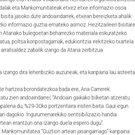
Udalak eta Mankomunitateak etxez etxe informazio osoa
 bisita jasoko dute andoaindarrek, etxean bereizketa ahalik
zko informazio guztia emateko asmoz. Hezitzaileen bisitar
n Atariako bulegoetan beharrezko materiala eskuratzeko
atua, poltsa konpostagarriak, edukiontzia irekitzeko txartela
arratsaldez zabalik izango da Ataria zerbitzua.
izango dira lehenbiziko auzuneak, eta kanpaina lau asteet
rte hartzea borondatezkoa bada ere, Ana Carrerek
zatu zien andoaindarrei, “Andoain gaikako bilketan atzeratu
apalena du, %29-30ko portzentaira iristen baita. Gaur egun
ri dagokio. Ingurumenarekiko sentsibilizazio handia
artean erantzun ona izango duela espero dugu”.
 Mankomunitatea “Guztion artean jasangarriago” kanpaina