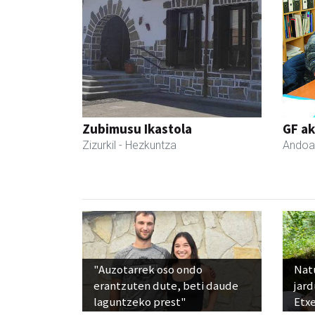
Zubimusu Ikastola
GF a
Zizurkil
- Hezkuntza
Andoa
"Auzotarrek oso ondo
Nat
erantzuten dute, beti daude
jard
laguntzeko prest"
Etx