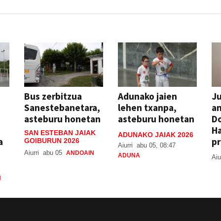
Bus zerbitzua
Adunako jaien
Ju
Sanestebanetara,
lehen txanpa,
an
asteburu honetan
asteburu honetan
Do
H
SAN ESTEBAN JAIAK
ADUNAKO JAIAK 2026
a
pr
GOIBURUN 2026
Aiurri
abu 05, 08:47
Aiurri
abu 05
ANDOAIN
ADUNA
Aiu
N