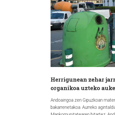
Herrigunean zehar jar
organikoa uzteko auke
Andoaingoa zen Gipuzkoan materia
bakarrenetakoa. Aurreko agintaldi
Mankomunitatearen bitartez, Ando