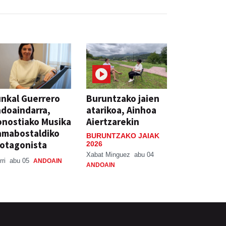
nkal Guerrero
Buruntzako jaien
doaindarra,
atarikoa, Ainhoa
nostiako Musika
Aiertzarekin
amabostaldiko
BURUNTZAKO JAIAK
otagonista
2026
Xabat Minguez
abu 04
rri
abu 05
ANDOAIN
ANDOAIN