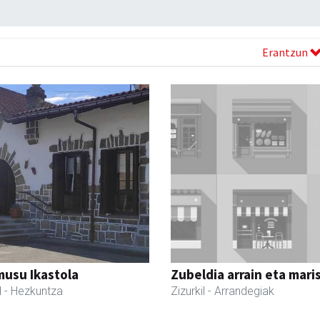
Erantzun
usu Ikastola
Zubeldia arrain eta mari
l
- Hezkuntza
Zizurkil
- Arrandegiak