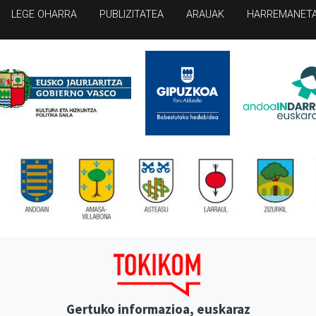
LEGE OHARRA
PUBLIZITATEA
ARAUAK
HARREMANET
Gertuko informazioa, euskaraz