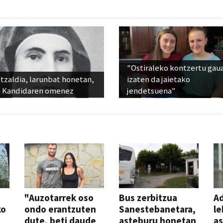
"Ostiraleko kontzertu gau
tzaldia, larunbat honetan,
izaten da jaietako
 Kandidaren omenez
jendetsuena"
"Auzotarrek oso
Bus zerbitzua
Ad
ko
ondo erantzuten
Sanestebanetara,
le
dute, beti daude
asteburu honetan
a