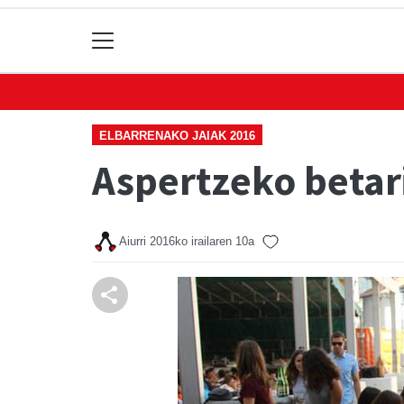
ELBARRENAKO JAIAK 2016
Aspertzeko betari
Aiurri
2016ko irailaren 10a