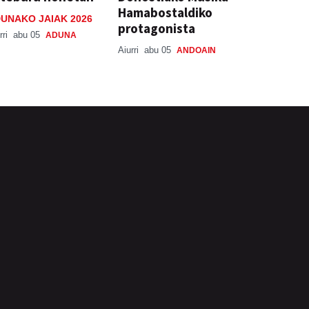
Hamabostaldiko
UNAKO JAIAK 2026
protagonista
rri
abu 05
ADUNA
Aiurri
abu 05
ANDOAIN