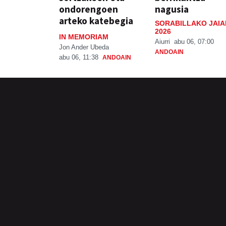
ondorengoen
nagusia
arteko katebegia
SORABILLAKO JAIA
2026
IN MEMORIAM
Aiurri
abu 06, 07:00
Jon Ander Ubeda
ANDOAIN
abu 06, 11:38
ANDOAIN