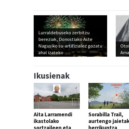
Lurraldebuseko zerbitzu
bereziak, Donostiako Aste
Nagusiko su-artifizialez gozatu
Otoi
ahal izateko
Ama
Ikusienak
Aita Larramendi
Sorabilla Trail,
ikastolako
aurtengo jaieta
sortzaileen eta
berrikuntza