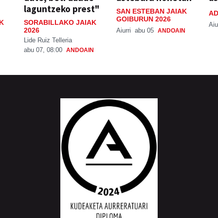
laguntzeko prest"
SAN ESTEBAN JAIAK
AD
GOIBURUN 2026
K
SORABILLAKO JAIAK
Aiu
2026
Aiurri
abu 05
ANDOAIN
Lide Ruiz Telleria
abu 07, 08:00
ANDOAIN