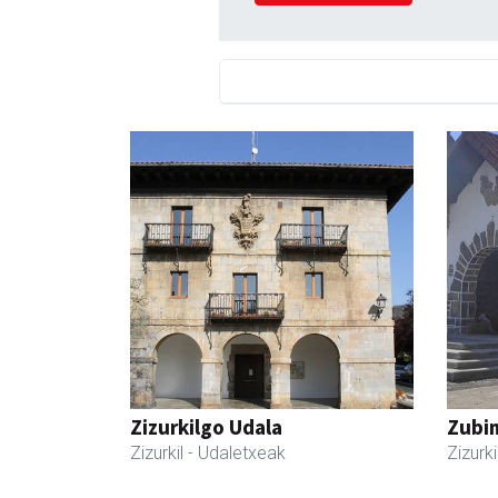
Zizurkilgo Udala
Zubim
Zizurkil
- Udaletxeak
Zizurki