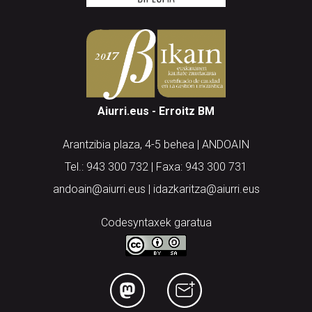
Aiurri.eus - Erroitz BM
Arantzibia plaza, 4-5 behea | ANDOAIN
Tel.: 943 300 732 | Faxa: 943 300 731
andoain@aiurri.eus | idazkaritza@aiurri.eus
Codesyntaxek garatua