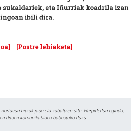
sukaldariek, eta Iñurriak koadrila izan
ingoan ibili dira.
goa]
[Postre lehiaketa]
ortasun hitzak jaso eta zabaltzen ditu. Harpidedun eginda,
tzen dituen komunikabidea babestuko duzu.