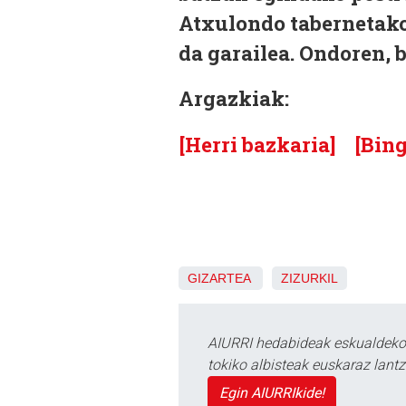
Atxulondo tabernetako 
da garailea. Ondoren, b
Argazkiak:
[Herri bazkaria]
[Bin
GIZARTEA
ZIZURKIL
AIURRI hedabideak eskualdeko n
tokiko albisteak euskaraz lan
Egin AIURRIkide!