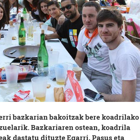
erri bazkarian bakoitzak bere koadrilako
 zuelarik. Bazkariaren ostean, koadrila
ak dastatu dituzte Egarri, Pasus eta