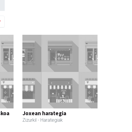
skoa
Joxean harategia
Zizurkil
- Harategiak