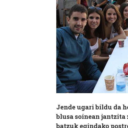
Jende ugari bildu da h
blusa soinean jantzita
batzuk egindako postre