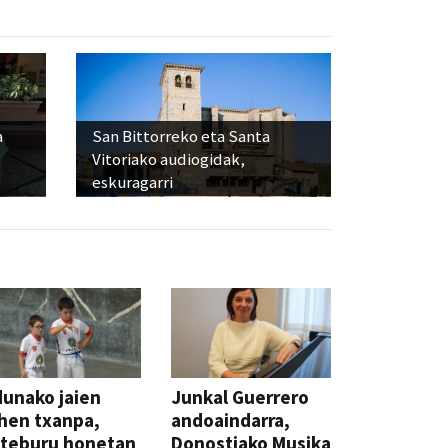
a
San Bittorreko eta Santa
Vitoriako audiogidak,
eskuragarri
unako jaien
Junkal Guerrero
hen txanpa,
andoaindarra,
steburu honetan
Donostiako Musika