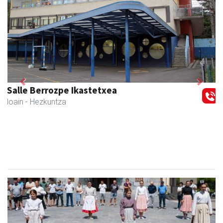
Previous
Next
Joxean harategia
Zizurkil
- Harategiak