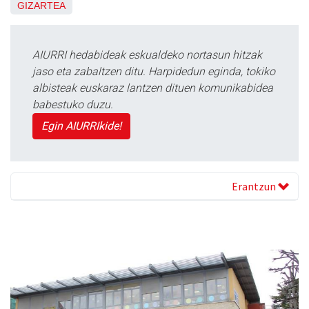
GIZARTEA
AIURRI hedabideak eskualdeko nortasun hitzak
jaso eta zabaltzen ditu. Harpidedun eginda, tokiko
albisteak euskaraz lantzen dituen komunikabidea
babestuko duzu.
Egin AIURRIkide!
Erantzun