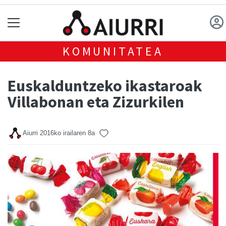
KOMUNITATEA
Euskalduntzeko ikastaroak
Villabonan eta Zizurkilen
Aiurri
2016ko irailaren 8a