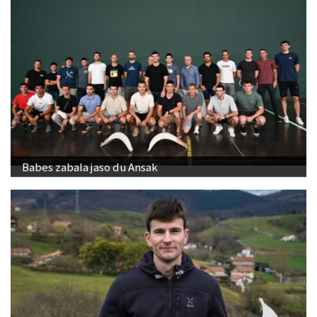
Babes zabala jaso du Ansak