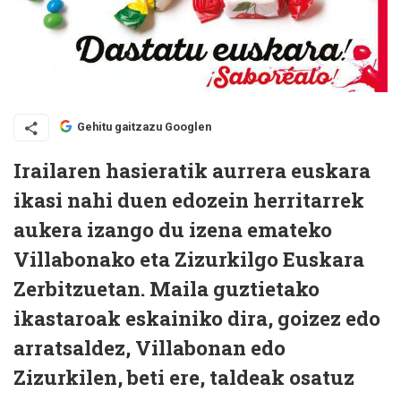
Gehitu gaitzazu Googlen
Irailaren hasieratik aurrera euskara
ikasi nahi duen edozein herritarrek
aukera izango du izena emateko
Villabonako eta Zizurkilgo Euskara
Zerbitzuetan. Maila guztietako
ikastaroak eskainiko dira, goizez edo
arratsaldez, Villabonan edo
Zizurkilen, beti ere, taldeak osatuz