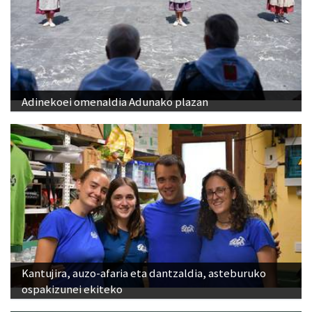
Adinekoei omenaldia Adunako plazan
Kantujira, auzo-afaria eta dantzaldia, asteburuko
ospakizunei ekiteko