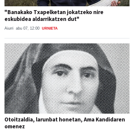
"Banakako Txapelketan jokatzeko nire
eskubidea aldarrikatzen dut"
Aiurri
abu 07, 12:00
URNIETA
Otoitzaldia, larunbat honetan, Ama Kandidaren
omenez