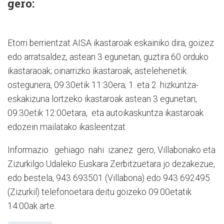
gero:
Etorri berrientzat AISA ikastaroak eskainiko dira, goizez
edo arratsaldez, astean 3 egunetan, guztira 60 orduko
ikastaraoak; oinarrizko ikastaroak, astelehenetik
ostegunera, 09:30etik 11:30era; 1. eta 2. hizkuntza-
eskakizuna lortzeko ikastaroak astean 3 egunetan,
09:30etik 12:00etara, eta autoikaskuntza ikastaroak
edozein mailatako ikasleentzat.
Informazio gehiago nahi izanez gero, Villabonako eta
Zizurkilgo Udaleko Euskara Zerbitzuetara jo dezakezue,
edo bestela, 943 693501 (Villabona) edo 943 692495
(Zizurkil) telefonoetara deitu goizeko 09:00etatik
14:00ak arte.