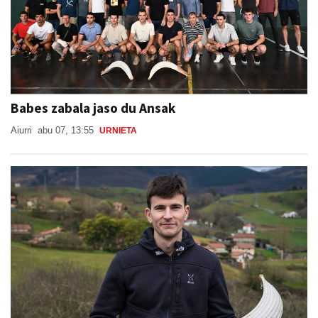
Babes zabala jaso du Ansak
Aiurri
abu 07, 13:55
URNIETA