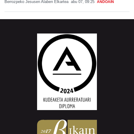
Berrozpeko Jesusen Alaben Elkartea
abu 07, 09:25
ANDOAIN