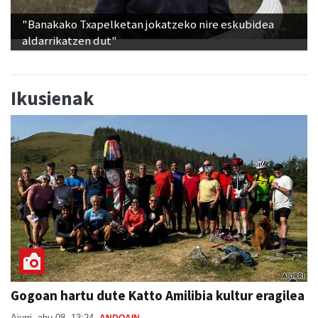
"Banakako Txapelketan jokatzeko nire eskubidea
aldarrikatzen dut"
Ikusienak
Gogoan hartu dute Katto Amilibia kultur eragilea
Aiurri
abu 08, 13:24