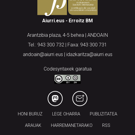
Aiurri.eus - Erroitz BM
Arantzibia plaza, 4-5 behea | ANDOAIN
Tel.: 943 300 732 | Faxa: 943 300 731
andoain@aiurri.eus | idazkaritza@aiurri.eus
Codesyntaxek garatua
HONI BURUZ
LEGE OHARRA
PUBLIZITATEA
ARAUAK
HARREMANETARAKO
RSS