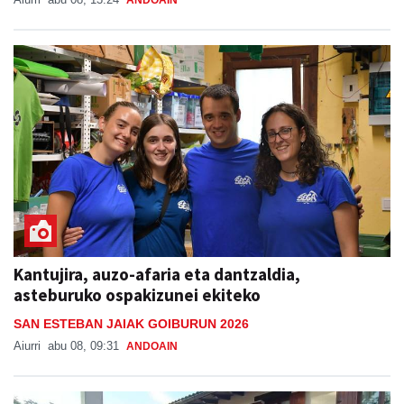
ANDOAIN
Kantujira, auzo-afaria eta dantzaldia,
asteburuko ospakizunei ekiteko
SAN ESTEBAN JAIAK GOIBURUN 2026
Aiurri
abu 08, 09:31
ANDOAIN