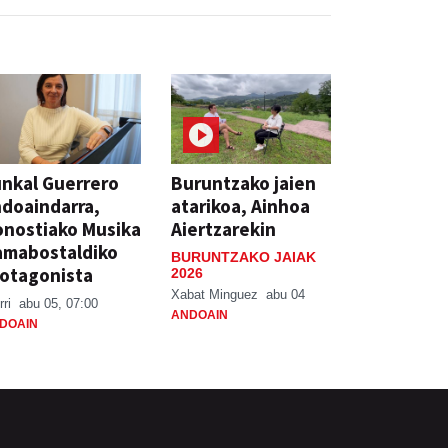
nkal Guerrero
Buruntzako jaien
doaindarra,
atarikoa, Ainhoa
nostiako Musika
Aiertzarekin
amabostaldiko
BURUNTZAKO JAIAK
otagonista
2026
Xabat Minguez
abu 04
rri
abu 05, 07:00
ANDOAIN
DOAIN