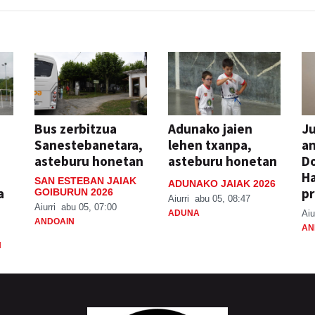
Bus zerbitzua
Adunako jaien
Ju
Sanestebanetara,
lehen txanpa,
an
asteburu honetan
asteburu honetan
Do
H
SAN ESTEBAN JAIAK
ADUNAKO JAIAK 2026
a
pr
GOIBURUN 2026
Aiurri
abu 05, 08:47
Aiurri
abu 05, 07:00
ADUNA
Aiu
ANDOAIN
AN
N