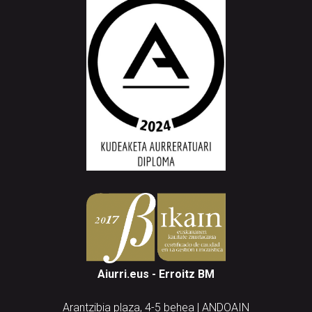
Aiurri.eus - Erroitz BM
Arantzibia plaza, 4-5 behea | ANDOAIN