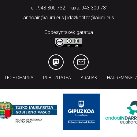
Tel.: 943 300 732 | Faxa: 943 300 731
andoain@aiurri.eus | idazkaritza@aiurri.eus
Codesyntaxek garatua
LEGE OHARRA
PUBLIZITATEA
ARAUAK
HARREMANET