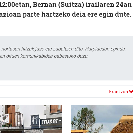
2:00etan, Bernan (Suitza) irailaren 24an
zioan parte hartzeko deia ere egin dute.
ortasun hitzak jaso eta zabaltzen ditu. Harpidedun eginda,
tzen dituen komunikabidea babestuko duzu.
Erantzun