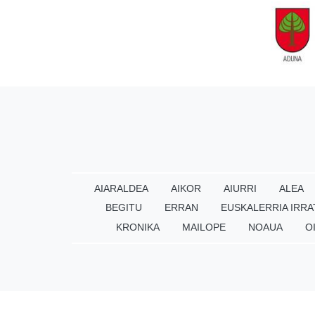
AIARALDEA
AIKOR
AIURRI
ALEA
BEGITU
ERRAN
EUSKALERRIA IRRA
KRONIKA
MAILOPE
NOAUA
O