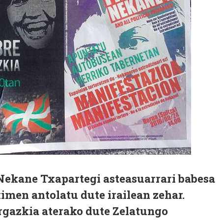
Nekane Txapartegi asteasuarrari babesa
imen antolatu dute irailean zehar.
argazkia aterako dute Zelatungo