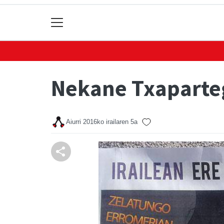
Nekane Txaparteg
Aiurri
2016ko irailaren 5a