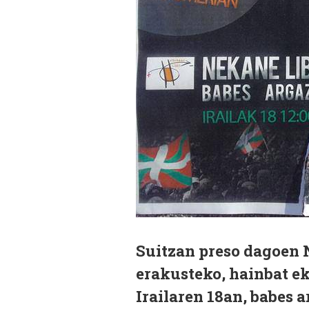
Suitzan preso dagoen 
erakusteko, hainbat ek
Irailaren 18an, babes 