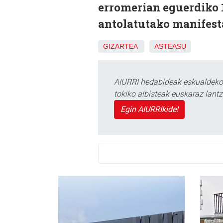
erromerian eguerdiko 1
antolatutako manifesta
GIZARTEA
ASTEASU
AIURRI hedabideak eskualdeko n
tokiko albisteak euskaraz lan
Egin AIURRIkide!