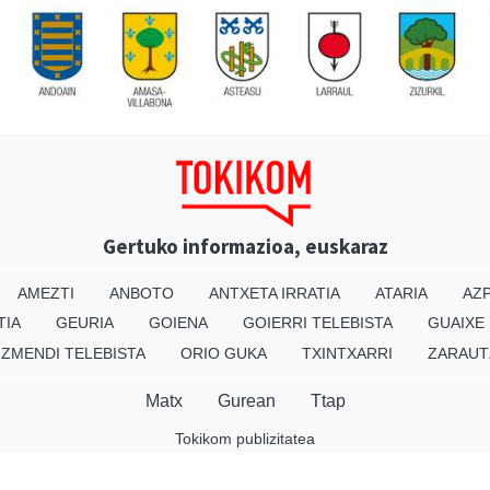
Gertuko informazioa, euskaraz
AMEZTI
ANBOTO
ANTXETA IRRATIA
ATARIA
AZP
TIA
GEURIA
GOIENA
GOIERRI TELEBISTA
GUAIXE
IZMENDI TELEBISTA
ORIO GUKA
TXINTXARRI
ZARAUT
Matx
Gurean
Ttap
Tokikom publizitatea
v16.25.0