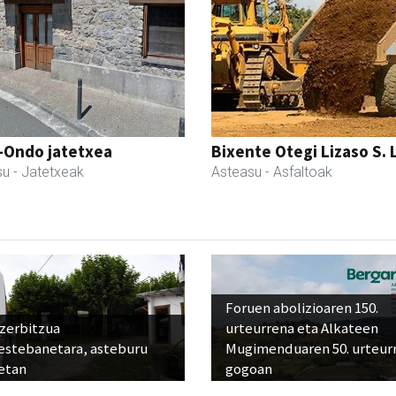
i-Ondo jatetxea
Bixente Otegi Lizaso S. L
su
- Jatetxeak
Asteasu
- Asfaltoak
Foruen abolizioaren 150.
 zerbitzua
urteurrena eta Alkateen
estebanetara, asteburu
Mugimenduaren 50. urteur
etan
gogoan