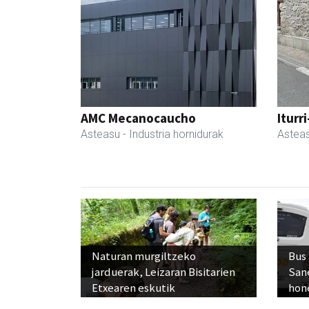
AMC Mecanocaucho
Iturr
Asteasu
- Industria hornidurak
Astea
Naturan murgiltzeko
Bus
jarduerak, Leizaran Bisitarien
San
Etxearen eskutik
hon