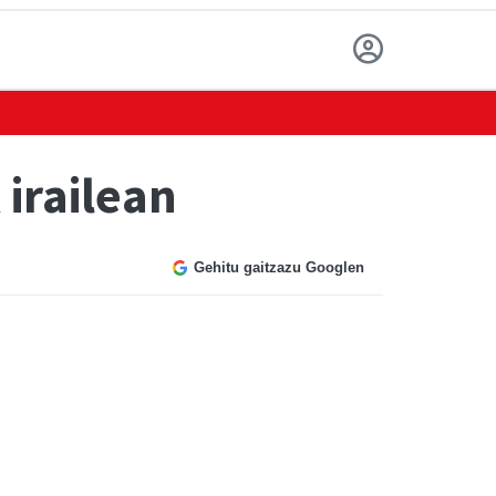
irailean
Gehitu gaitzazu Googlen