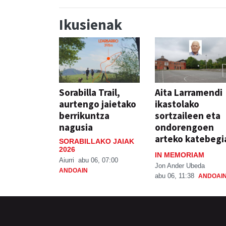
Ikusienak
Sorabilla Trail,
Aita Larramendi
aurtengo jaietako
ikastolako
berrikuntza
sortzaileen eta
nagusia
ondorengoen
arteko katebegi
SORABILLAKO JAIAK
2026
IN MEMORIAM
Aiurri
abu 06, 07:00
Jon Ander Ubeda
ANDOAIN
abu 06, 11:38
ANDOAI