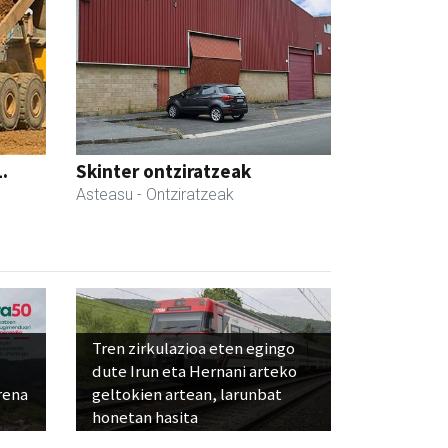
.
Skinter ontziratzeak
Asteasu
- Ontziratzeak
Tren zirkulazioa eten egingo
dute Irun eta Hernani arteko
rena
geltokien artean, larunbat
honetan hasita