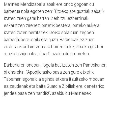
Marines Mendizabal alabak ere ondo gogoan du
barberua nola egoten zen: “Etxeko ate guztiak zabalik
izaten ziren garai hartan. Zerbitzu ezberdinak
eskaintzen zirenez, batetik bestera joateko aukera
izaten zuten herritarrek. Goiko solairuan zegoen
barberia; bere ispilu eta guzti. Barberuak ez zuen
errentarik ordaintzen eta horren truke, etxeko guztioi
mozten zigun ilea, doan”, azaldu du umoretsu.
Barberiaren ondoan, logela bat izaten zen Pantxikanen,
bi oherekin. “Apopilo asko pasa zen gure etxetik.
Tabernan egonaldia eginda etxera itzultzeko moduan
ez zeudenak eta baita Guardia Zibiliak ere, denetariko
jendea pasa zen handik!”, azaldu du Marinesek.