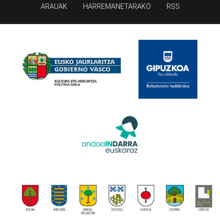
ARAUAK
HARREMANETARAKO
RSS