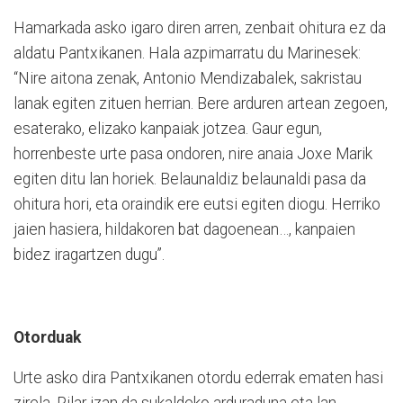
Hamarkada asko igaro diren arren, zenbait ohitura ez da
aldatu Pantxikanen. Hala azpimarratu du Marinesek:
“Nire aitona zenak, Antonio Mendizabalek, sakristau
lanak egiten zituen herrian. Bere arduren artean zegoen,
esaterako, elizako kanpaiak jotzea. Gaur egun,
horrenbeste urte pasa ondoren, nire anaia Joxe Marik
egiten ditu lan horiek. Belaunaldiz belaunaldi pasa da
ohitura hori, eta oraindik ere eutsi egiten diogu. Herriko
jaien hasiera, hildakoren bat dagoenean…, kanpaien
bidez iragartzen dugu”.
Otorduak
Urte asko dira Pantxikanen otordu ederrak ematen hasi