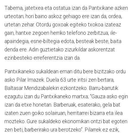
Taberna, jatetxea eta ostatua izan da Pantxikane azken
urteotan; hori baino askoz gehiago ere izan da, ordea,
urtetan zehar. Otordu goxoak egiteko txokoa izateaz
gain, hantxe zegoen herriko telefono zerbitzua, ile-
apaindegia, esne-biltegia edota, besteak beste, baita
denda ere. Adin guztietako zizurkildar askorentzat
ezinbesteko erreferentzia izan da.
Pantxikaneko sukaldean eman ditu bere bizitzako ordu
asko Pilar Imazek. Duela 63 urte iritsi zen bertara,
Baltasar Mendizabalekin ezkontzeko. Barru-barrutik
ezagutu izan du Pantxikaneko martxa; “Gauza asko egin
izan da etxe honetan. Barberuak, esaterako, gela bat
izaten zuen goiko solairuan, herritarrei bizarra eta ilea
mozteko. Gure sukaldeko ekonomikan ontzi bat egoten
zen beti, barberirako ura berotzeko”. Pilarrek ez ezik,