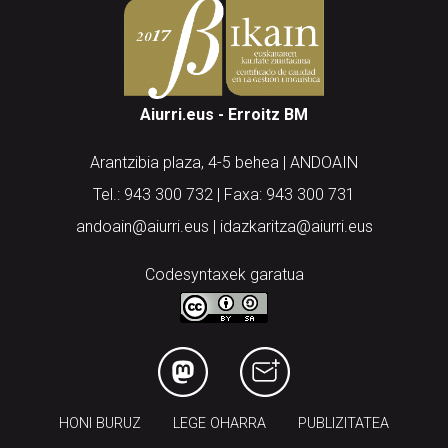
Aiurri.eus - Erroitz BM
Arantzibia plaza, 4-5 behea | ANDOAIN
Tel.: 943 300 732 | Faxa: 943 300 731
andoain@aiurri.eus | idazkaritza@aiurri.eus
Codesyntaxek garatua
HONI BURUZ
LEGE OHARRA
PUBLIZITATEA