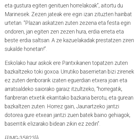
eta gustura egiten genituen horrelakoak”, aitortu du
Marinesek. Zezen jateak ere egin izan zituzten hainbat
urtetan. “Plazan askatzen zuten zezena eta festa egin
ondoren, jan egiten zen zezen hura, erdia erreta eta
beste erdia saltsan. A ze kazuelakadak prestatzen ziren
sukalde honetan!”.
Eskolako haur askok ere Pantxikanen topatzen zuten
bazkaltzeko toki goxoa. Urrutiko baserrietan bizi zirenek
ez zuten denborarik izaten eguerdian etxera joan eta
arratsaldeko saiorako garaiz itzultzeko, “horregatik,
fianbreran etxetik ekarritako bazkaria berotu, eta gurean
bazkaltzen zuten. Horrez gain, Jaunartzeko jantzi
dotorea gure etxean jantzi zuen batek baino gehiagok,
baserritik elizarako bidean zikin ez zedin”.
{{IMG-35823}}