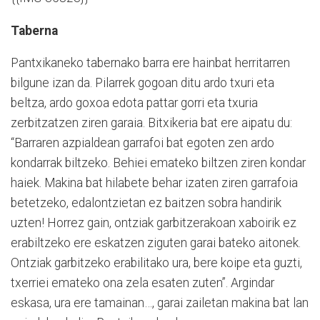
Taberna
Pantxikaneko tabernako barra ere hainbat herritarren
bilgune izan da. Pilarrek gogoan ditu ardo txuri eta
beltza, ardo goxoa edota pattar gorri eta txuria
zerbitzatzen ziren garaia. Bitxikeria bat ere aipatu du:
“Barraren azpialdean garrafoi bat egoten zen ardo
kondarrak biltzeko. Behiei emateko biltzen ziren kondar
haiek. Makina bat hilabete behar izaten ziren garrafoia
betetzeko, edalontzietan ez baitzen sobra handirik
uzten! Horrez gain, ontziak garbitzerakoan xaboirik ez
erabiltzeko ere eskatzen ziguten garai bateko aitonek.
Ontziak garbitzeko erabilitako ura, bere koipe eta guzti,
txerriei emateko ona zela esaten zuten”. Argindar
eskasa, ura ere tamainan…, garai zailetan makina bat lan