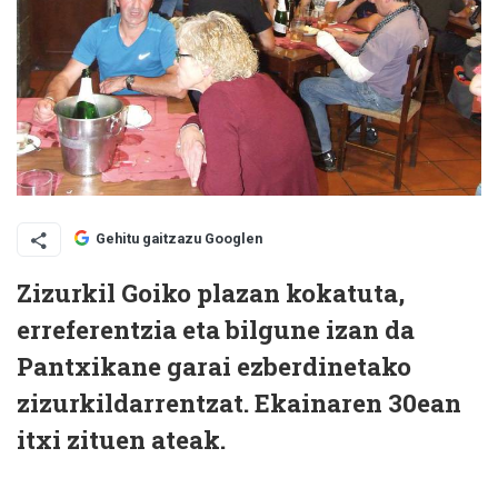
Gehitu gaitzazu Googlen
Zizurkil Goiko plazan kokatuta,
erreferentzia eta bilgune izan da
Pantxikane garai ezberdinetako
zizurkildarrentzat. Ekainaren 30ean
itxi zituen ateak.