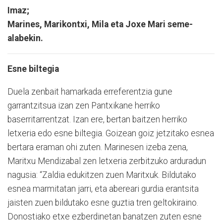
Imaz;
Marines, Marikontxi, Mila eta Joxe Mari seme-
alabekin.
Esne biltegia
Duela zenbait hamarkada erreferentzia gune
garrantzitsua izan zen Pantxikane herriko
baserritarrentzat. Izan ere, bertan baitzen herriko
letxeria edo esne biltegia. Goizean goiz jetzitako esnea
bertara eraman ohi zuten. Marinesen izeba zena,
Maritxu Mendizabal zen letxeria zerbitzuko arduradun
nagusia: “Zaldia edukitzen zuen Maritxuk. Bildutako
esnea marmitatan jarri, eta abereari gurdia erantsita
jaisten zuen bildutako esne guztia tren geltokiraino.
Donostiako etxe ezberdinetan banatzen zuten esne