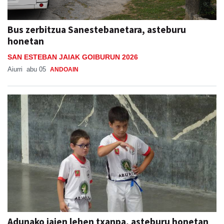
Bus zerbitzua Sanestebanetara, asteburu
honetan
SAN ESTEBAN JAIAK GOIBURUN 2026
Aiurri
abu 05
ANDOAIN
Adunako jaien lehen txanpa, asteburu honetan