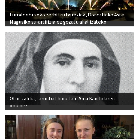
Lurraldebuseko zerbitzu bereziak, Donostiako Aste
Nagusiko su-artifizialez gozatu ahal izateko
Otoitzaldia, larunbat honetan, Ama Kandidaren
omenez