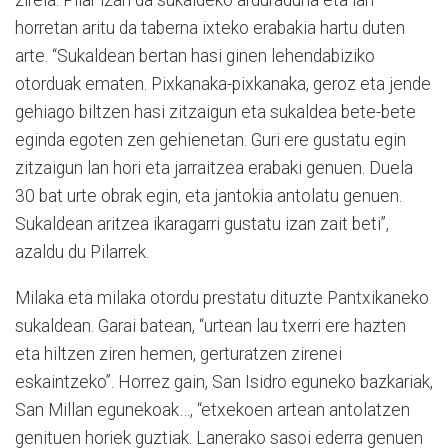
zirela. Pilar izan da sukaldeko arduraduna eta lan
horretan aritu da taberna ixteko erabakia hartu duten
arte. “Sukaldean bertan hasi ginen lehendabiziko
otorduak ematen. Pixkanaka-pixkanaka, geroz eta jende
gehiago biltzen hasi zitzaigun eta sukaldea bete-bete
eginda egoten zen gehienetan. Guri ere gustatu egin
zitzaigun lan hori eta jarraitzea erabaki genuen. Duela
30 bat urte obrak egin, eta jantokia antolatu genuen.
Sukaldean aritzea ikaragarri gustatu izan zait beti”,
azaldu du Pilarrek.
Milaka eta milaka otordu prestatu dituzte Pantxikaneko
sukaldean. Garai batean, “urtean lau txerri ere hazten
eta hiltzen ziren hemen, gerturatzen zirenei
eskaintzeko”. Horrez gain, San Isidro eguneko bazkariak,
San Millan egunekoak…, “etxekoen artean antolatzen
genituen horiek guztiak. Lanerako sasoi ederra genuen