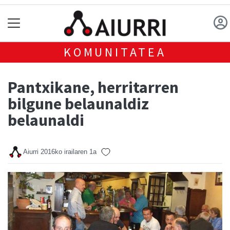
KOMUNITATEA
Pantxikane, herritarren
bilgune belaunaldiz
belaunaldi
Aiurri
2016ko irailaren 1a