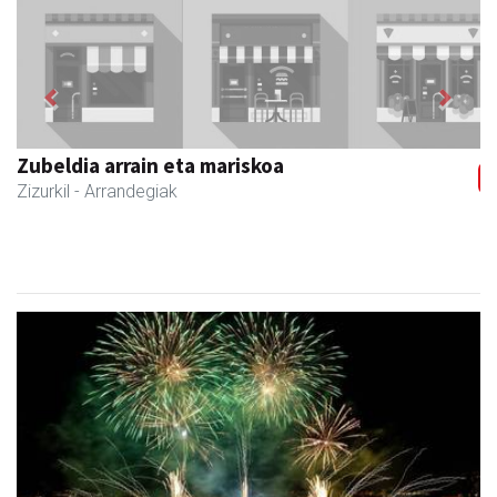
Previous
Next
Zubeldia arrain eta mariskoa
Zizurkil
- Arrandegiak