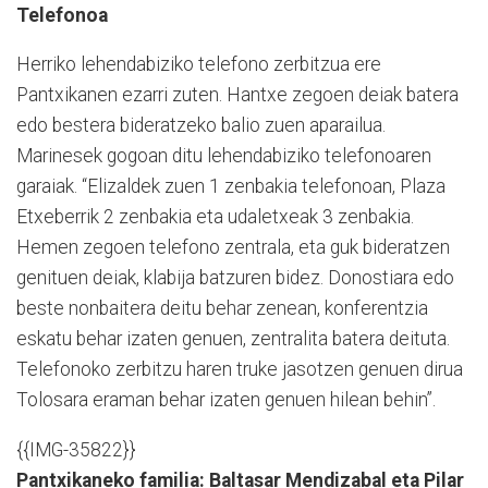
Telefonoa
Herriko lehendabiziko telefono zerbitzua ere
Pantxikanen ezarri zuten. Hantxe zegoen deiak batera
edo bestera bideratzeko balio zuen aparailua.
Marinesek gogoan ditu lehendabiziko telefonoaren
garaiak. “Elizaldek zuen 1 zenbakia telefonoan, Plaza
Etxeberrik 2 zenbakia eta udaletxeak 3 zenbakia.
Hemen zegoen telefono zentrala, eta guk bideratzen
genituen deiak, klabija batzuren bidez. Donostiara edo
beste nonbaitera deitu behar zenean, konferentzia
eskatu behar izaten genuen, zentralita batera deituta.
Telefonoko zerbitzu haren truke jasotzen genuen dirua
Tolosara eraman behar izaten genuen hilean behin”.
{{IMG-35822}}
Pantxikaneko familia: Baltasar Mendizabal eta Pilar