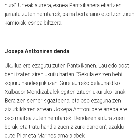
hura”. Urteak aurrera, esnea Pantxikanera ekartzen
jarraitu zuten herritarrek, baina bertaraino etortzen ziren
kamioiak, esnea biltzera.
Joxepa Anttoniren denda
Ukuilua ere ezagutu zuten Pantxikanen. Lau edo bost
behi izaten ziren ukuilu hartan. “Sekula ez zen behi
kopuru handiegirik izan. Gure aurreko belaunaldiko
Xalbador Mendizabalek egiten zituen ukuiluko lanak.
Bera zen semerik gazteena, eta oso ezaguna zen
zizurkildarren artean. Joxepa Anttoni bere arreba ere
oso maitea zuten herritarrek. Dendaren ardura zuen
berak, eta tratu handia zuen zizurkildarrekin”, azaldu
dute Pilar eta Marines ama-alabek.