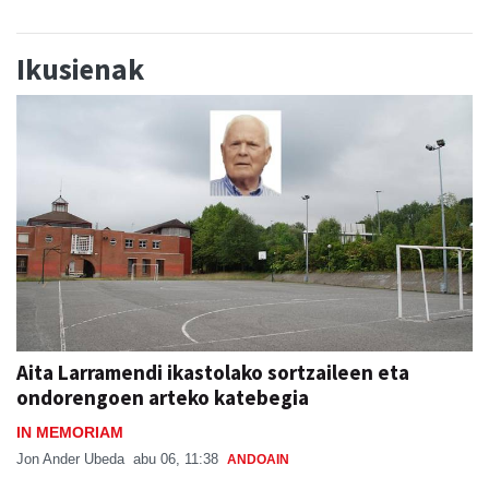
Ikusienak
Aita Larramendi ikastolako sortzaileen eta
ondorengoen arteko katebegia
IN MEMORIAM
Jon Ander Ubeda
abu 06, 11:38
ANDOAIN