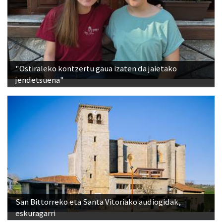
"Ostiraleko kontzertu gaua izaten da jaietako
jendetsuena"
San Bittorreko eta Santa Vitoriako audiogidak,
eskuragarri