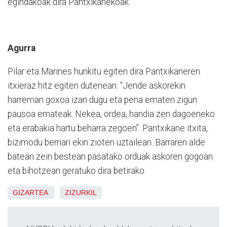
egindakoak dira Pantxikanekoak.
Agurra
Pilar eta Marines hunkitu egiten dira Pantxikaneren
itxieraz hitz egiten dutenean: “Jende askorekin
harreman goxoa izan dugu eta pena ematen zigun
pausoa emateak. Nekea, ordea, handia zen dagoeneko
eta erabakia hartu beharra zegoen”. Pantxikane itxita,
bizimodu berriari ekin zioten uztailean. Barraren alde
batean zein bestean pasatako orduak askoren gogoan
eta bihotzean geratuko dira betirako.
GIZARTEA
ZIZURKIL