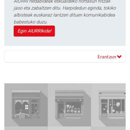
AIURRI hedabideak eskualdeko nortasun hitzak
jaso eta zabaltzen ditu. Harpidedun eginda, tokiko
albisteak euskaraz lantzen dituen komunikabidea
babestuko duzu.
Egin AIURRIkide!
Erantzun