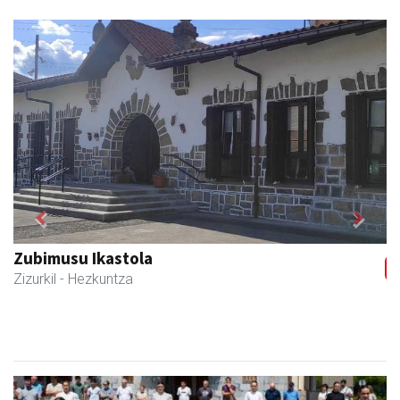
Previous
Next
Zizurkilgo Udala
Zizurkil
- Udaletxeak