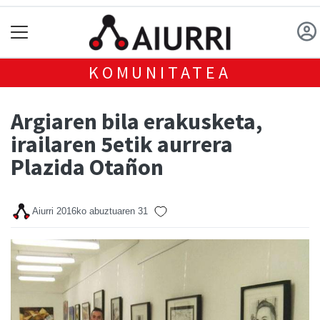
KOMUNITATEA
Argiaren bila erakusketa,
irailaren 5etik aurrera
Plazida Otañon
Aiurri
2016ko abuztuaren 31