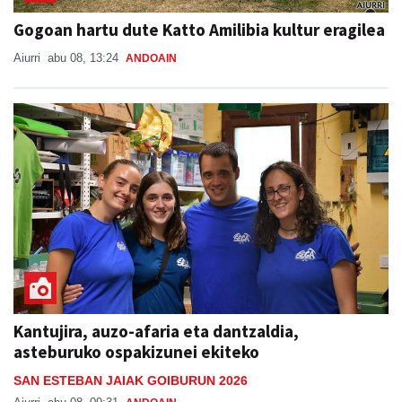
Gogoan hartu dute Katto Amilibia kultur eragilea
Aiurri
abu 08, 13:24
ANDOAIN
Kantujira, auzo-afaria eta dantzaldia,
asteburuko ospakizunei ekiteko
SAN ESTEBAN JAIAK GOIBURUN 2026