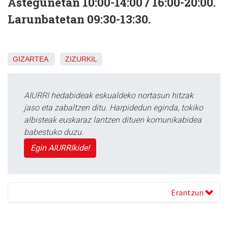
Astegunetan 10:00-14:00 / 16:00-20:00.
Larunbatetan 09:30-13:30.
GIZARTEA
ZIZURKIL
AIURRI hedabideak eskualdeko nortasun hitzak
jaso eta zabaltzen ditu. Harpidedun eginda, tokiko
albisteak euskaraz lantzen dituen komunikabidea
babestuko duzu.
Egin AIURRIkide!
Erantzun