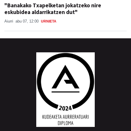
"Banakako Txapelketan jokatzeko nire
eskubidea aldarrikatzen dut"
Aiurri
abu 07, 12:00
URNIETA