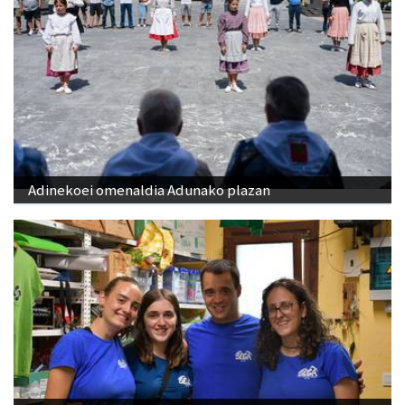
Adinekoei omenaldia Adunako plazan