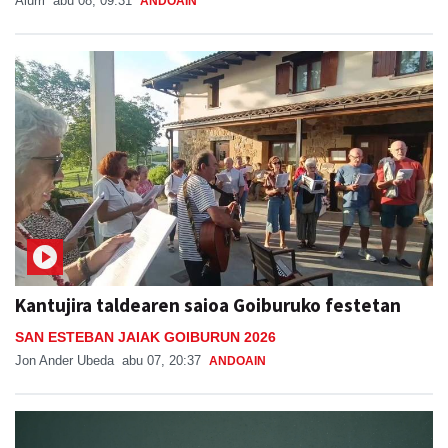
Aiurri
abu 08, 09:31
ANDOAIN
Kantujira taldearen saioa Goiburuko festetan
SAN ESTEBAN JAIAK GOIBURUN 2026
Jon Ander Ubeda
abu 07, 20:37
ANDOAIN