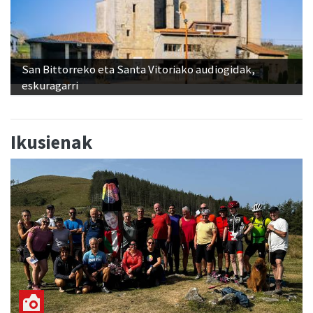
San Bittorreko eta Santa Vitoriako audiogidak,
eskuragarri
Ikusienak