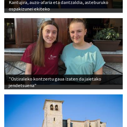
Kantujira, auzo-afaria eta dantzaldia, asteburuko
ospakizunei ekiteko
"Ostiraleko kontzertu gaua izaten da jaietako
jendetsuena"