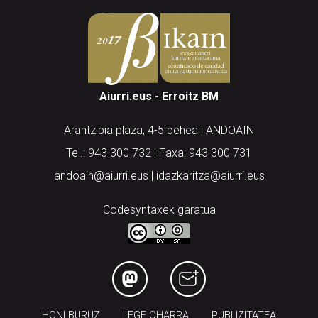
Aiurri.eus - Erroitz BM
Arantzibia plaza, 4-5 behea | ANDOAIN
Tel.: 943 300 732 | Faxa: 943 300 731
andoain@aiurri.eus | idazkaritza@aiurri.eus
Codesyntaxek garatua
HONI BURUZ
LEGE OHARRA
PUBLIZITATEA