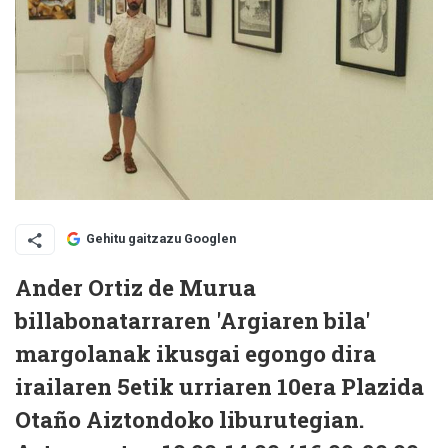
Gehitu gaitzazu Googlen
Ander Ortiz de Murua
billabonatarraren 'Argiaren bila'
margolanak ikusgai egongo dira
irailaren 5etik urriaren 10era Plazida
Otaño Aiztondoko liburutegian.