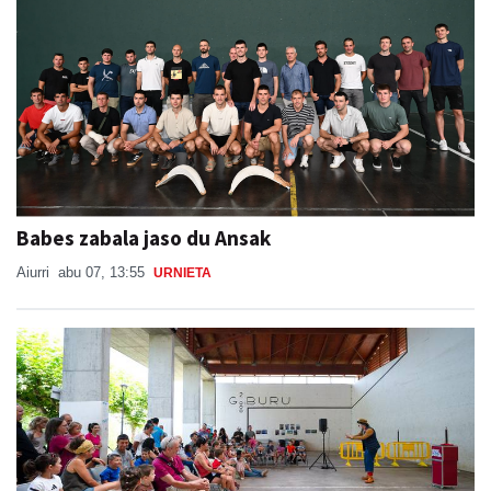
Babes zabala jaso du Ansak
Aiurri
abu 07, 13:55
URNIETA