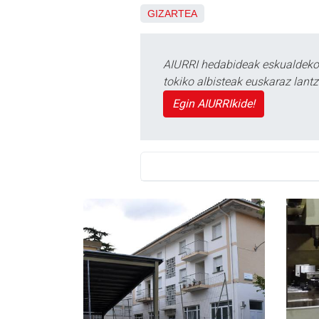
GIZARTEA
AIURRI hedabideak eskualdeko n
tokiko albisteak euskaraz lan
Egin AIURRIkide!