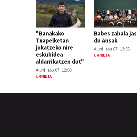
"Banakako
Babes zabala ja
Txapelketan
du Ansak
jokatzeko nire
Aiurri
abu 07, 13:55
eskubidea
URNIETA
aldarrikatzen dut"
Aiurri
abu 07, 12:00
URNIETA