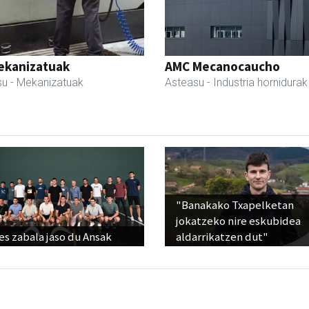
ekanizatuak
AMC Mecanocaucho
su
- Mekanizatuak
Asteasu
- Industria hornidurak
"Banakako Txapelketan
jokatzeko nire eskubidea
s zabala jaso du Ansak
aldarrikatzen dut"