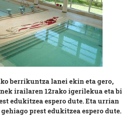
o berrikuntza lanei ekin eta gero,
ek irailaren 12rako igerilekua eta bi
est edukitzea espero dute. Eta urrian
a gehiago prest edukitzea espero dute.