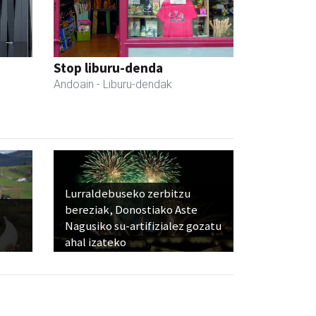
Stop liburu-denda
Andoain
- Liburu-dendak
Lurraldebuseko zerbitzu
bereziak, Donostiako Aste
Nagusiko su-artifizialez gozatu
ahal izateko