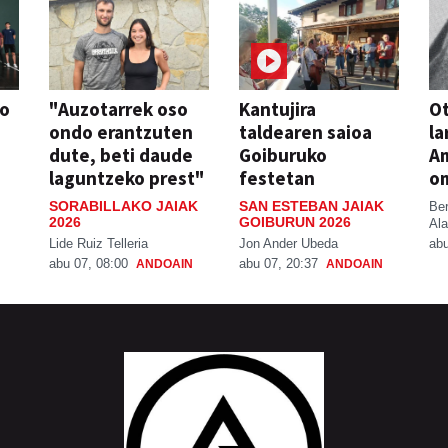
so
"Auzotarrek oso
Kantujira
Ot
ondo erantzuten
taldearen saioa
la
dute, beti daude
Goiburuko
A
laguntzeko prest"
festetan
o
SORABILLAKO JAIAK
SAN ESTEBAN JAIAK
Be
2026
GOIBURUN 2026
Ala
Lide Ruiz Telleria
Jon Ander Ubeda
abu
abu 07, 08:00
abu 07, 20:37
ANDOAIN
ANDOAIN