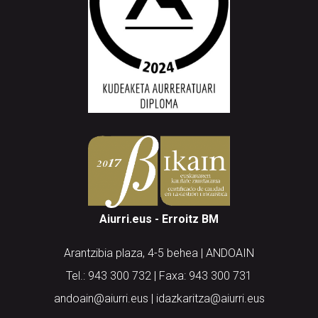
Aiurri.eus - Erroitz BM
Arantzibia plaza, 4-5 behea | ANDOAIN
Tel.: 943 300 732 | Faxa: 943 300 731
andoain@aiurri.eus | idazkaritza@aiurri.eus