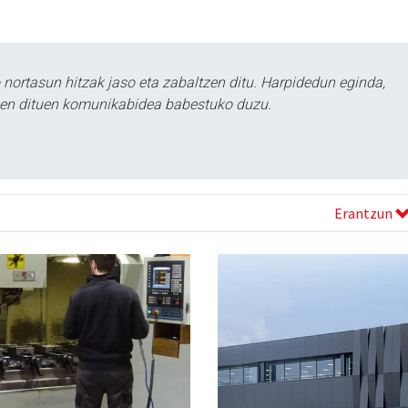
ortasun hitzak jaso eta zabaltzen ditu. Harpidedun eginda,
tzen dituen komunikabidea babestuko duzu.
Erantzun