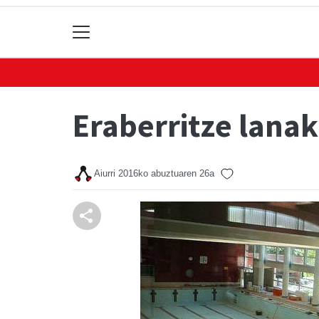
Eraberritze lanak
Aiurri
2016ko abuztuaren 26a