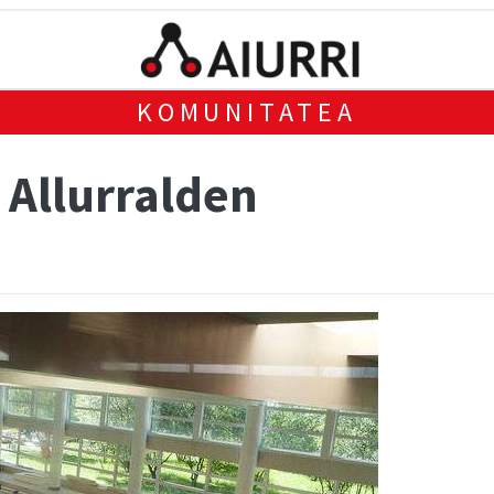
KOMUNITATEA
 Allurralden