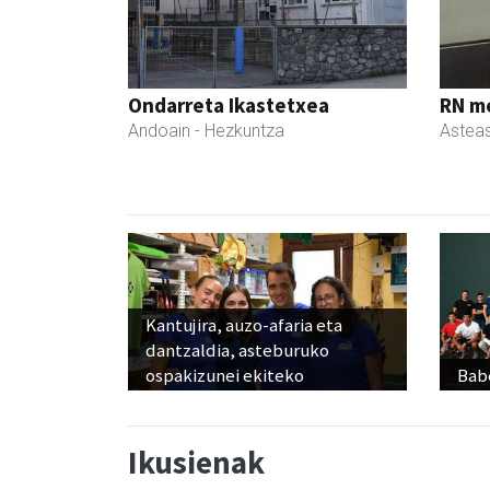
Ondarreta Ikastetxea
RN m
Andoain
- Hezkuntza
Astea
Kantujira, auzo-afaria eta
dantzaldia, asteburuko
ospakizunei ekiteko
Babe
Ikusienak