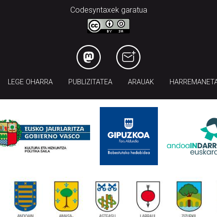
Codesyntaxek garatua
LEGE OHARRA
PUBLIZITATEA
ARAUAK
HARREMANET