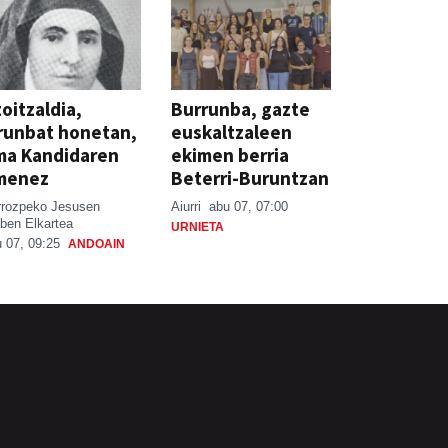
oitzaldia,
Burrunba, gazte
runbat honetan,
euskaltzaleen
ma Kandidaren
ekimen berria
menez
Beterri-Buruntzan
rrozpeko Jesusen
Aiurri
abu 07, 07:00
ben Elkartea
URNIETA
 07, 09:25
ANDOAIN