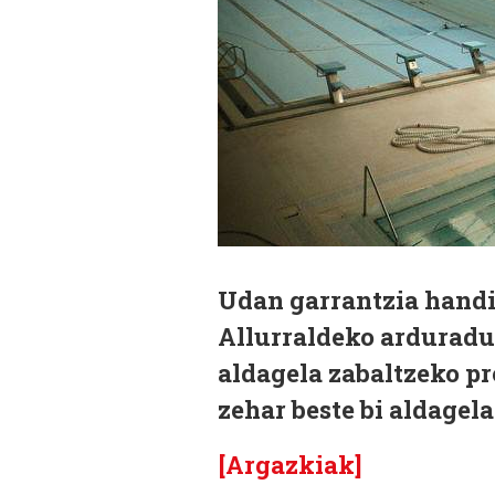
Udan garrantzia handik
Allurraldeko arduradun
aldagela zabaltzeko pr
zehar beste bi aldagel
[Argazkiak]