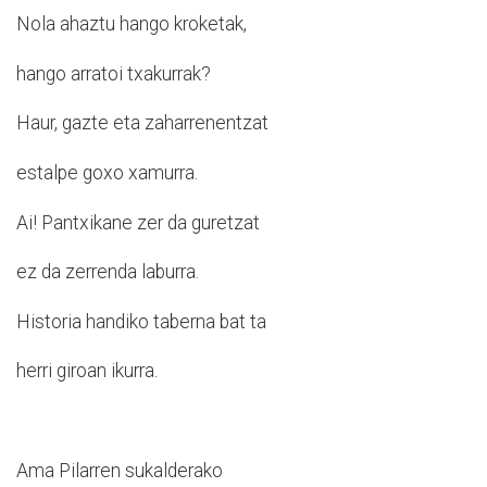
Nola ahaztu hango kroketak,
hango arratoi txakurrak?
Haur, gazte eta zaharrenentzat
estalpe goxo xamurra.
Ai! Pantxikane zer da guretzat
ez da zerrenda laburra.
Historia handiko taberna bat ta
herri giroan ikurra.
Ama Pilarren sukalderako