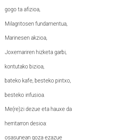
gogo ta afizioa,
Milagritosen fundamentua,
Marinesen akzioa,
Joxemariren hizketa garbi,
kontutako bizioa,
bateko kafe, besteko pintxo,
besteko infusioa.
Me(re)zi dezue eta hauxe da
herritarron desioa:
osasunean goza ezazue