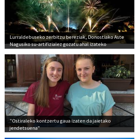
Lurraldebuseko zerbitzu bereziak, Donostiako Aste
Nagusiko su-artifizialez gozatu ahal izateko
"Ostiraleko kontzertu gaua izaten da jaietako
jendetsuena"