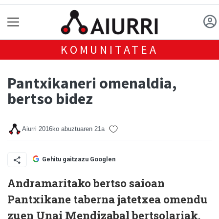
KOMUNITATEA
Pantxikaneri omenaldia,
bertso bidez
Aiurri
2016ko abuztuaren 21a
Gehitu gaitzazu Googlen
Andramaritako bertso saioan
Pantxikane taberna jatetxea omendu
zuen Unai Mendizabal bertsolariak.