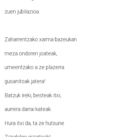
zuen jubilazioa.
Zaharrentzako xarma bazeukan
meza ondoren joateak,
umeentzako a ze plazerra
gusanitoak jatera!
Batzuk ireki, besteak itxi,
aurrera darrai kateak.
Hura itxi da, ta ze hutsune