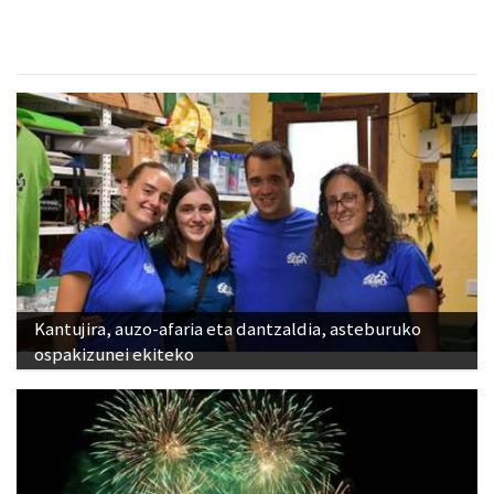
Kantujira, auzo-afaria eta dantzaldia, asteburuko
ospakizunei ekiteko