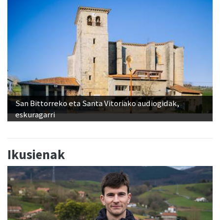
San Bittorreko eta Santa Vitoriako audiogidak,
eskuragarri
Ikusienak