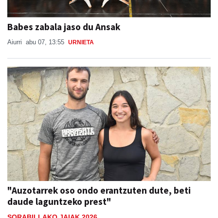
Babes zabala jaso du Ansak
Aiurri
abu 07, 13:55
URNIETA
"Auzotarrek oso ondo erantzuten dute, beti
daude laguntzeko prest"
SORABILLAKO JAIAK 2026