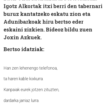
Igotz Alkortak itxi berri den tabernari
buruz kantatzeko eskatu zion eta
Adunibarkoak hiru bertso eder
eskaini zizkien. Bideoz bildu zuen
Joxin Azkuek.
Bertso idatziak:
Han zen lehenengo telefonoa,
ta haren kable kixkurra.
Kanpaiak eurek jotzen zituzten,
dardarka jarriaz lurra.