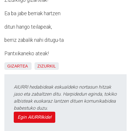
Zizurkilgo gizarteak!
Ea ba jabe berriak hartzen
ditun hango teilapeak,
berriz zabalik nahi ditugu-ta
Pantxikaneko ateak!
GIZARTEA
ZIZURKIL
AIURRI hedabideak eskualdeko nortasun hitzak
jaso eta zabaltzen ditu. Harpidedun eginda, tokiko
albisteak euskaraz lantzen dituen komunikabidea
babestuko duzu.
Egin AIURRIkide!