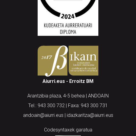
Aiurri.eus - Erroitz BM
Arantzibia plaza, 4-5 behea | ANDOAIN
Tel.: 943 300 732 | Faxa: 943 300 731
andoain@aiurri.eus | idazkaritza@aiurri.eus
Codesyntaxek garatua