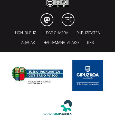
HONI BURUZ
LEGE OHARRA
PUBLIZITATEA
ARAUAK
HARREMANETARAKO
RSS