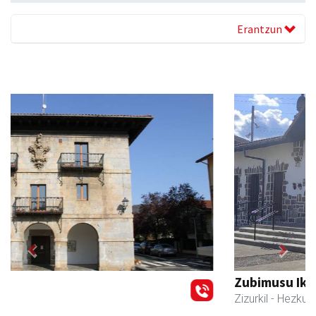
Erantzun
Previous
Next
Zubimusu Ikastola
Zizurkil
- Hezkuntza