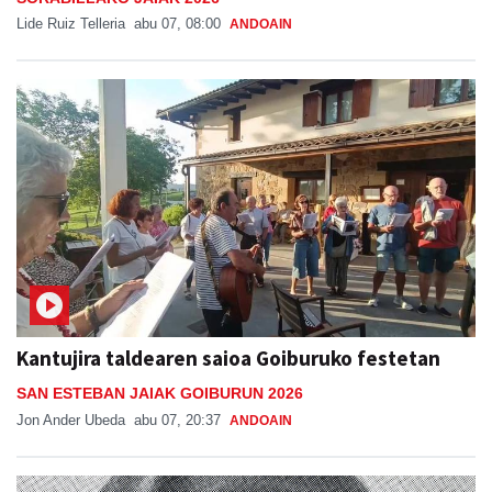
Lide Ruiz Telleria
abu 07, 08:00
ANDOAIN
Kantujira taldearen saioa Goiburuko festetan
SAN ESTEBAN JAIAK GOIBURUN 2026
Jon Ander Ubeda
abu 07, 20:37
ANDOAIN