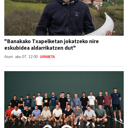
"Banakako Txapelketan jokatzeko nire
eskubidea aldarrikatzen dut"
Aiurri
abu 07, 12:00
URNIETA