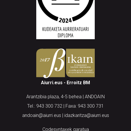
Aiurri.eus - Erroitz BM
Arantzibia plaza, 4-5 behea | ANDOAIN
Tel.: 943 300 732 | Faxa: 943 300 731
andoain@aiurri.eus | idazkaritza@aiurri.eus
Codesyntaxek garatua