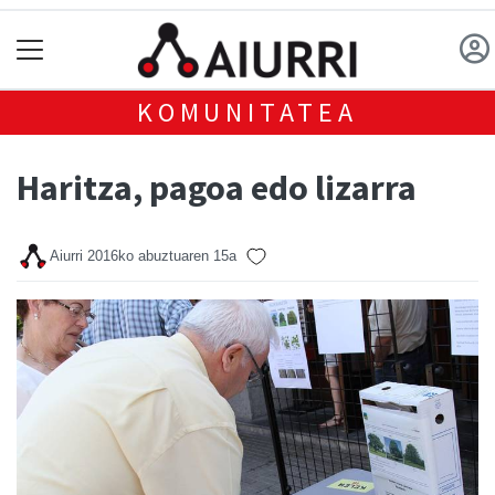
KOMUNITATEA
Haritza, pagoa edo lizarra
Aiurri
2016ko abuztuaren 15a