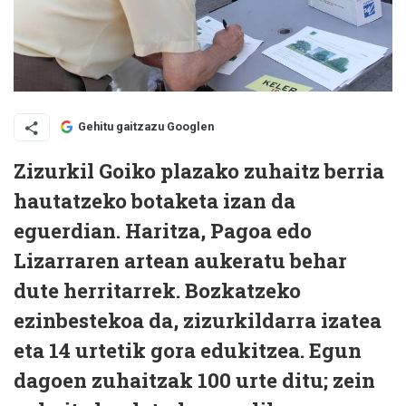
Gehitu gaitzazu Googlen
Zizurkil Goiko plazako zuhaitz berria
hautatzeko botaketa izan da
eguerdian. Haritza, Pagoa edo
Lizarraren artean aukeratu behar
dute herritarrek. Bozkatzeko
ezinbestekoa da, zizurkildarra izatea
eta 14 urtetik gora edukitzea. Egun
dagoen zuhaitzak 100 urte ditu; zein