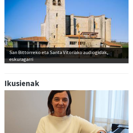
San Bittorreko eta Santa Vitoriako audiogidak,
eskuragarri
Ikusienak