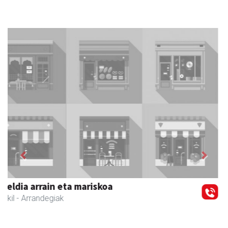
Previous
Next
Zizurkilgo Udala
Zizurkil
- Udaletxeak