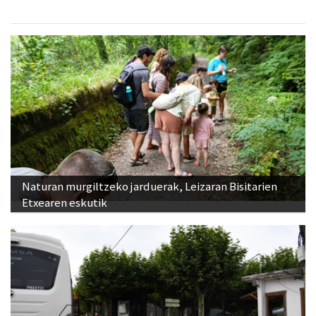
Naturan murgiltzeko jarduerak, Leizaran Bisitarien
Etxearen eskutik