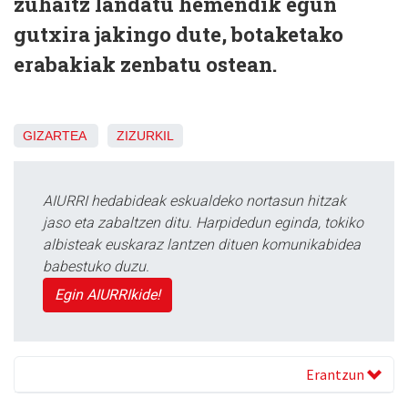
zuhaitz landatu hemendik egun
gutxira jakingo dute, botaketako
erabakiak zenbatu ostean.
GIZARTEA
ZIZURKIL
AIURRI hedabideak eskualdeko nortasun hitzak
jaso eta zabaltzen ditu. Harpidedun eginda, tokiko
albisteak euskaraz lantzen dituen komunikabidea
babestuko duzu.
Egin AIURRIkide!
Erantzun