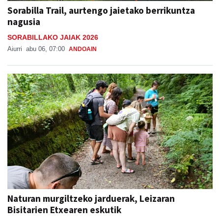
nagusia
SORABILLAKO JAIAK 2026
Aiurri
abu 06, 07:00
ANDOAIN
Naturan murgiltzeko jarduerak, Leizaran
Bisitarien Etxearen eskutik
Aiurri
abu 05, 08:30
ANDOAIN