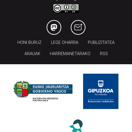
HONI BURUZ
LEGE OHARRA
PUBLIZITATEA
ARAUAK
HARREMANETARAKO
RSS