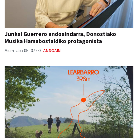
Junkal Guerrero andoaindarra, Donostiako
Musika Hamabostaldiko protagonista
Aiurri
abu 05, 07:00
ANDOAIN
Sorabilla Trail, aurtengo jaietako berrikuntza