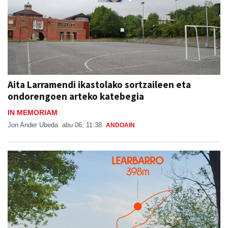
Aita Larramendi ikastolako sortzaileen eta
ondorengoen arteko katebegia
IN MEMORIAM
Jon Ander Ubeda
abu 06, 11:38
ANDOAIN