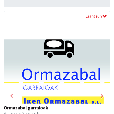
Erantzun
Previous
Next
Ormazabal garraioak
Asteasu
- Garraioak