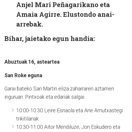
Anjel Mari Peñagarikano eta
Amaia Agirre. Elustondo anai-
arrebak.
Bihar, jaietako egun handia:
Abuztuak 16, asteartea
San Roke eguna
Garai bateko San Martin eliza zaharraren aztarnen
inguruan. Pintxoak eta edariak salgai.
10:00-10:30 Leire Esnaola eta Ane Amutxastegi
trikitilariak.
10:30-11:00 Aitor Mendiluze, Jon Eskudero eta