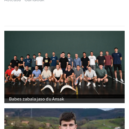
Babes zabala jaso du Ansak