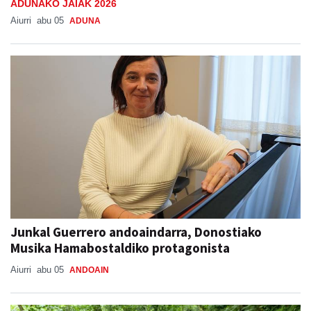
ADUNAKO JAIAK 2026
Aiurri
abu 05
ADUNA
Junkal Guerrero andoaindarra, Donostiako
Musika Hamabostaldiko protagonista
Aiurri
abu 05
ANDOAIN