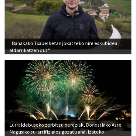
"Banakako Txapelketan jokatzeko nire eskubidea
aldarrikatzen dut"
Lurraldebuseko zerbitzu bereziak, Donostiako Aste
Nagusiko su-artifizialez gozatu ahal izateko