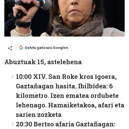
Gehitu gaitzazu Googlen
Abuztuak 15, astelehena
10:00 XIV. San Roke kros igoera,
Gaztañagan hasita. Ibilbidea: 6
kilometro. Izen ematea ordubete
lehenago. Hamaiketakoa, afari eta
sarien zozketa
20:30 Bertso afaria Gaztañagan: