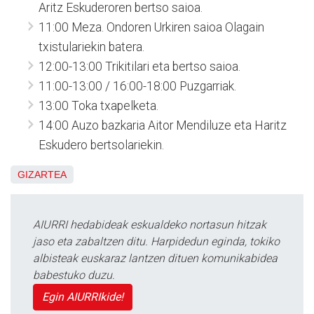
Aritz Eskuderoren bertso saioa.
11:00 Meza. Ondoren Urkiren saioa Olagain
txistulariekin batera.
12:00-13:00 Trikitilari eta bertso saioa.
11:00-13:00 / 16:00-18:00 Puzgarriak.
13:00 Toka txapelketa.
14:00 Auzo bazkaria Aitor Mendiluze eta Haritz
Eskudero bertsolariekin.
GIZARTEA
AIURRI hedabideak eskualdeko nortasun hitzak
jaso eta zabaltzen ditu. Harpidedun eginda, tokiko
albisteak euskaraz lantzen dituen komunikabidea
babestuko duzu.
Egin AIURRIkide!