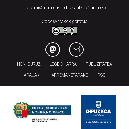
andoain@aiurri.eus | idazkaritza@aiurri.eus
Codesyntaxek garatua
HONI BURUZ
LEGE OHARRA
PUBLIZITATEA
ARAUAK
HARREMANETARAKO
RSS