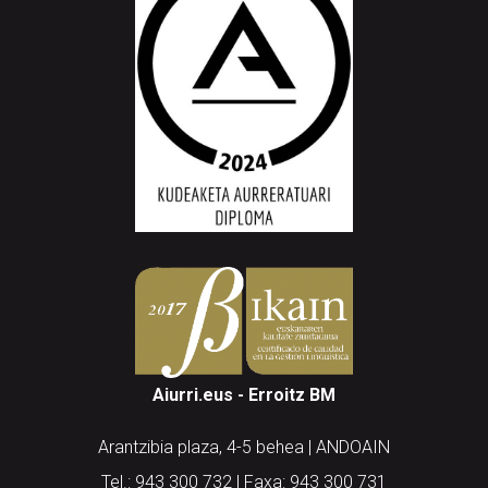
Aiurri.eus - Erroitz BM
Arantzibia plaza, 4-5 behea | ANDOAIN
Tel.: 943 300 732 | Faxa: 943 300 731