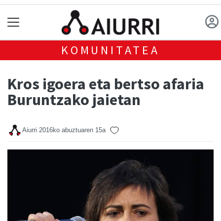
KOMUNITATEA
Kros igoera eta bertso afaria
Buruntzako jaietan
Aiurri
2016ko abuztuaren 15a