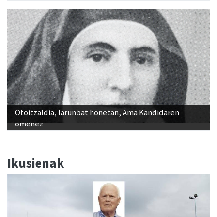
Otoitzaldia, larunbat honetan, Ama Kandidaren
omenez
Ikusienak