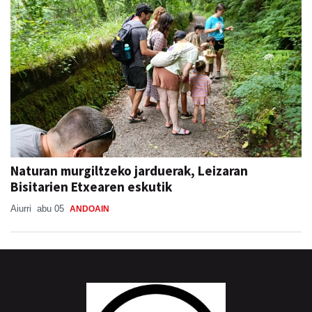
Naturan murgiltzeko jarduerak, Leizaran
Bisitarien Etxearen eskutik
Aiurri
abu 05
ANDOAIN