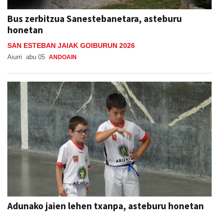
Bus zerbitzua Sanestebanetara, asteburu
honetan
SAN ESTEBAN JAIAK GOIBURUN 2026
Aiurri
abu 05
ANDOAIN
Adunako jaien lehen txanpa, asteburu honetan