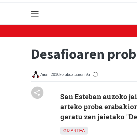
Desafioaren prob
Aiurri
2016ko abuztuaren 9a
San Esteban auzoko jai
arteko proba erabakior
geratu zen jaietako "D
GIZARTEA