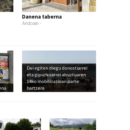
Danena taberna
Andoain
-
Dei egiten diegu donostiarrei
eta gipuzkoarrei abuztuaren
14ko mobilizazioan parte
ena
hartzera