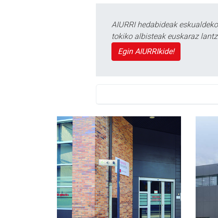
AIURRI hedabideak eskualdeko n
tokiko albisteak euskaraz lan
Egin AIURRIkide!