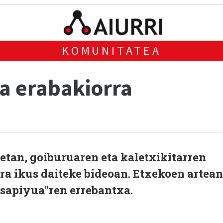
KOMUNITATEA
a erabakiorra
etan, goiburuaren eta kaletxikitarren
ra ikus daiteke bideoan. Etxekoen artean
esapiyua"ren errebantxa.