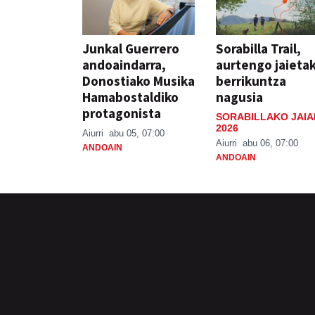
Junkal Guerrero
Sorabilla Trail,
andoaindarra,
aurtengo jaieta
Donostiako Musika
berrikuntza
Hamabostaldiko
nagusia
protagonista
SORABILLAKO JAIA
2026
Aiurri
abu 05, 07:00
Aiurri
abu 06, 07:00
ANDOAIN
ANDOAIN