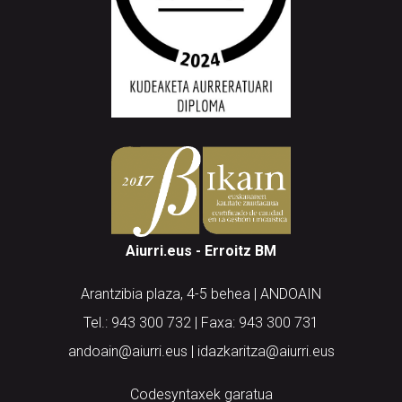
Aiurri.eus - Erroitz BM
Arantzibia plaza, 4-5 behea | ANDOAIN
Tel.: 943 300 732 | Faxa: 943 300 731
andoain@aiurri.eus | idazkaritza@aiurri.eus
Codesyntaxek garatua