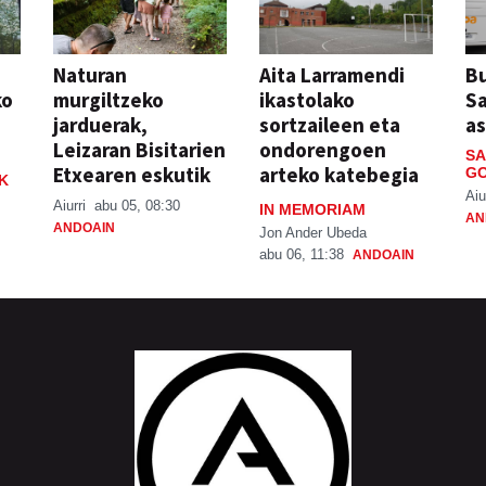
Naturan
Aita Larramendi
Bu
ko
murgiltzeko
ikastolako
S
jarduerak,
sortzaileen eta
a
Leizaran Bisitarien
ondorengoen
SA
Etxearen eskutik
arteko katebegia
GO
K
Aiu
Aiurri
abu 05, 08:30
IN MEMORIAM
AN
ANDOAIN
Jon Ander Ubeda
abu 06, 11:38
ANDOAIN