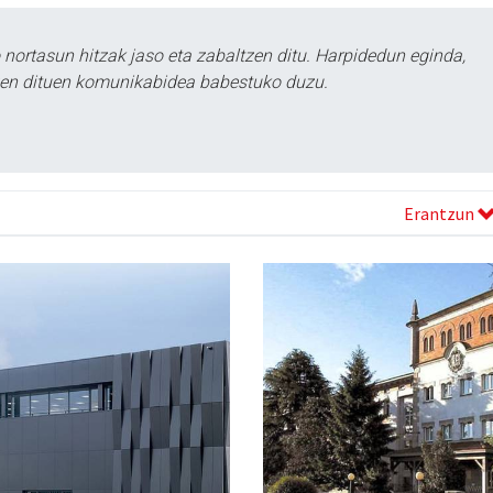
ortasun hitzak jaso eta zabaltzen ditu. Harpidedun eginda,
tzen dituen komunikabidea babestuko duzu.
Erantzun