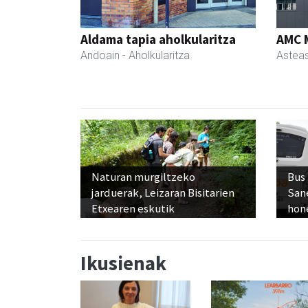
Aldama tapia aholkularitza
AMC 
Andoain
- Aholkularitza
Astea
Naturan murgiltzeko
Bus
jarduerak, Leizaran Bisitarien
San
Etxearen eskutik
hon
Ikusienak