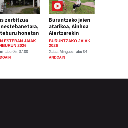
s zerbitzua
Buruntzako jaien
anestebanetara,
atarikoa, Ainhoa
steburu honetan
Aiertzarekin
N ESTEBAN JAIAK
BURUNTZAKO JAIAK
IBURUN 2026
2026
rri
abu 05, 07:00
Xabat Minguez
abu 04
DOAIN
ANDOAIN