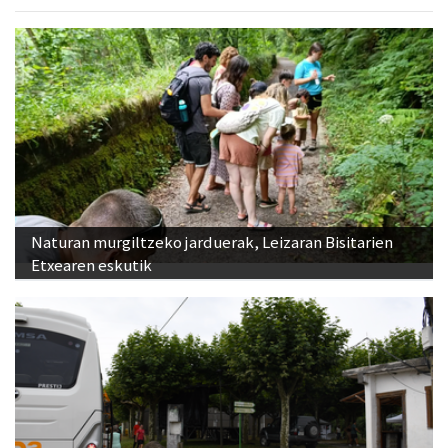
Naturan murgiltzeko jarduerak, Leizaran Bisitarien
Etxearen eskutik