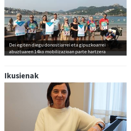
Dei egiten diegu donostiarrei eta gipuzkoarrei
abuztuaren 14ko mobilizazioan parte hartzera
Ikusienak