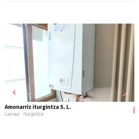
Previous
Next
Ormazabal garraioak
Asteasu
- Garraioak