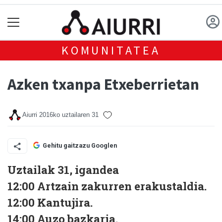
KOMUNITATEA
Azken txanpa Etxeberrietan
Aiurri
2016ko uztailaren 31
Gehitu gaitzazu Googlen
Uztailak 31, igandea
12:00 Artzain zakurren erakustaldia.
12:00 Kantujira.
14:00 Auzo bazkaria.