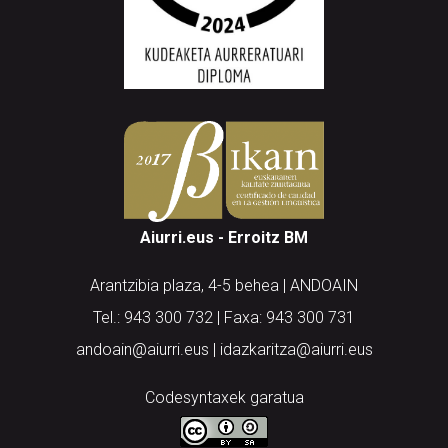
Aiurri.eus - Erroitz BM
Arantzibia plaza, 4-5 behea | ANDOAIN
Tel.: 943 300 732 | Faxa: 943 300 731
andoain@aiurri.eus | idazkaritza@aiurri.eus
Codesyntaxek garatua