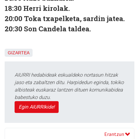
18:30 Herri kirolak.
20:00 Toka txapelketa, sardin jatea.
20:30 Son Candela taldea.
GIZARTEA
AIURRI hedabideak eskualdeko nortasun hitzak
jaso eta zabaltzen ditu. Harpidedun eginda, tokiko
albisteak euskaraz lantzen dituen komunikabidea
babestuko duzu.
Egin AIURRIkide!
Erantzun