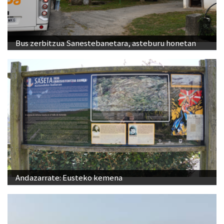
Bus zerbitzua Sanestebanetara, asteburu honetan
Andazarrate: Eusteko kemena