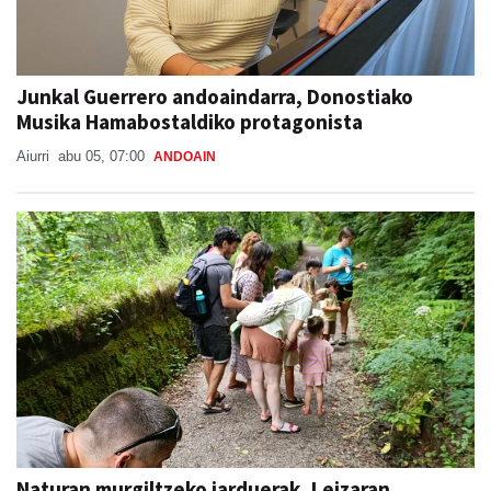
Junkal Guerrero andoaindarra, Donostiako
Musika Hamabostaldiko protagonista
Aiurri
abu 05, 07:00
ANDOAIN
Naturan murgiltzeko jarduerak, Leizaran