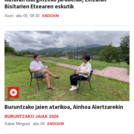
Bisitarien Etxearen eskutik
Aiurri
abu 05, 08:30
ANDOAIN
Buruntzako jaien atarikoa, Ainhoa Aiertzarekin
BURUNTZAKO JAIAK 2026
Xabat Minguez
abu 04
ANDOAIN