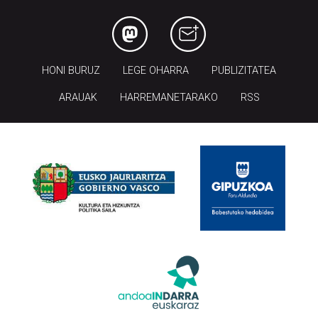
HONI BURUZ
LEGE OHARRA
PUBLIZITATEA
ARAUAK
HARREMANETARAKO
RSS