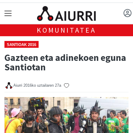
KOMUNITATEA
SANTIOAK 2016
Gazteen eta adinekoen eguna
Santiotan
Aiurri
2016ko uztailaren 27a