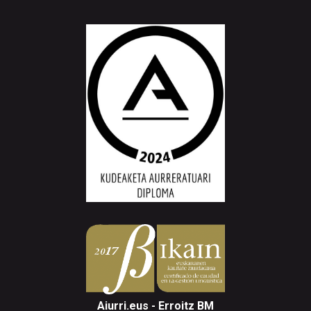
Aiurri.eus - Erroitz BM