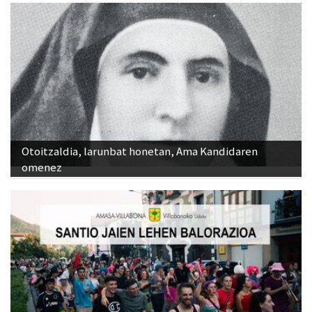
Otoitzaldia, larunbat honetan, Ama Kandidaren
omenez