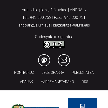
Arantzibia plaza, 4-5 behea | ANDOAIN
Tel.: 943 300 732 | Faxa: 943 300 731
andoain@aiurri.eus | idazkaritza@aiurri.eus
Codesyntaxek garatua
HONI BURUZ
LEGE OHARRA
PUBLIZITATEA
ARAUAK
HARREMANETARAKO
RSS