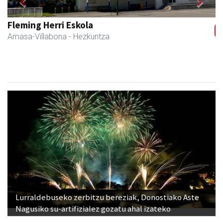
Previous
Next
Fleming Herri Eskola
Amasa-Villabona
- Hezkuntza
Lurraldebuseko zerbitzu bereziak, Donostiako Aste
Nagusiko su-artifizialez gozatu ahal izateko