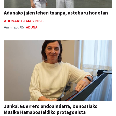
Adunako jaien lehen txanpa, asteburu honetan
ADUNAKO JAIAK 2026
Aiurri
abu 05
ADUNA
Junkal Guerrero andoaindarra, Donostiako
Musika Hamabostaldiko protagonista