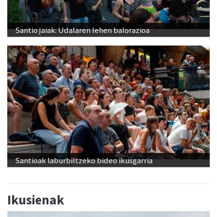
Santio jaiak: Udalaren lehen balorazioa
Santioak laburbiltzeko bideo ikusgarria
Ikusienak