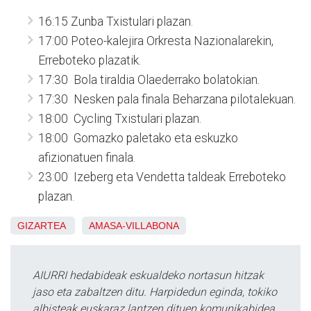
16:15 Zunba Txistulari plazan.
17:00 Poteo-kalejira Orkresta Nazionalarekin,
Erreboteko plazatik.
17:30 Bola tiraldia Olaederrako bolatokian.
17:30 Nesken pala finala Beharzana pilotalekuan.
18:00 Cycling Txistulari plazan.
18:00 Gomazko paletako eta eskuzko
afizionatuen finala.
23:00 Izeberg eta Vendetta taldeak Erreboteko
plazan.
GIZARTEA
AMASA-VILLABONA
AIURRI hedabideak eskualdeko nortasun hitzak
jaso eta zabaltzen ditu. Harpidedun eginda, tokiko
albisteak euskaraz lantzen dituen komunikabidea