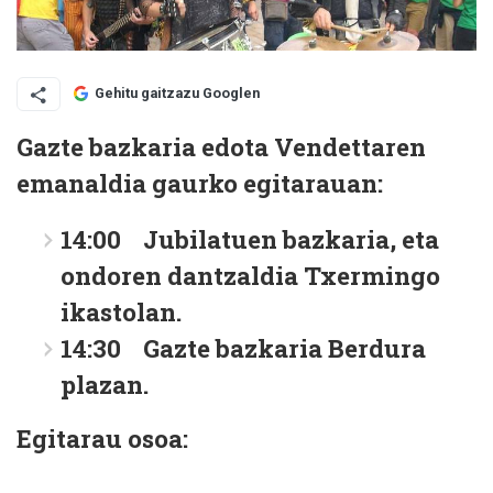
Gehitu gaitzazu Googlen
Gazte bazkaria edota Vendettaren
emanaldia gaurko egitarauan:
14:00 Jubilatuen bazkaria, eta
ondoren dantzaldia Txermingo
ikastolan.
14:30 Gazte bazkaria Berdura
plazan.
Egitarau osoa: