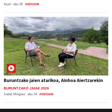
Aiurri
abu 05
ANDOAIN
Buruntzako jaien atarikoa, Ainhoa Aiertzarekin
BURUNTZAKO JAIAK 2026
Xabat Minguez
abu 04
ANDOAIN