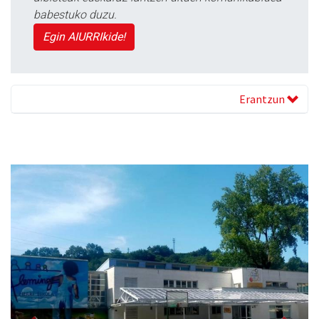
babestuko duzu.
Egin AIURRIkide!
Erantzun