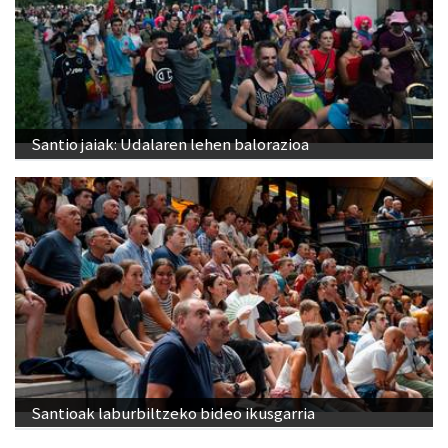
Santio jaiak: Udalaren lehen balorazioa
Santioak laburbiltzeko bideo ikusgarria