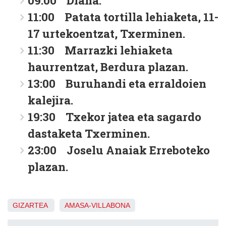
09:00 Diana.
11:00 Patata tortilla lehiaketa, 11-
17 urtekoentzat, Txerminen.
11:30 Marrazki lehiaketa
haurrentzat, Berdura plazan.
13:00 Buruhandi eta erraldoien
kalejira.
19:30 Txekor jatea eta sagardo
dastaketa Txerminen.
23:00 Joselu Anaiak Erreboteko
plazan.
GIZARTEA
AMASA-VILLABONA