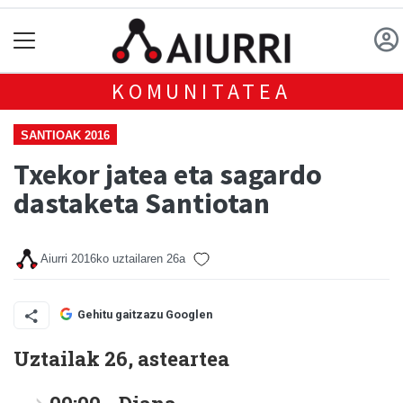
KOMUNITATEA
SANTIOAK 2016
Txekor jatea eta sagardo
dastaketa Santiotan
Aiurri
2016ko uztailaren 26a
Gehitu gaitzazu Googlen
Uztailak 26, asteartea