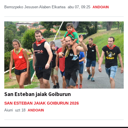
Berrozpeko Jesusen Alaben Elkartea
abu 07, 09:25
ANDOAIN
San Esteban jaiak Goiburun
SAN ESTEBAN JAIAK GOIBURUN 2026
Aiurri
uzt 18
ANDOAIN