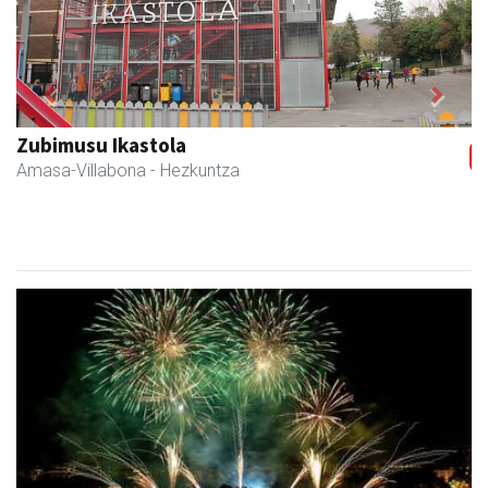
Previous
Next
Iraola aholkularitza
Amasa-Villabona
- Abokatuak