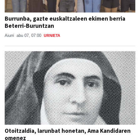
Burrunba, gazte euskaltzaleen ekimen berria
Beterri-Buruntzan
Aiurri
abu 07, 07:00
URNIETA
Otoitzaldia, larunbat honetan, Ama Kandidaren
omenez