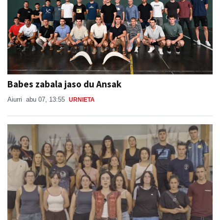
Babes zabala jaso du Ansak
Aiurri
abu 07, 13:55
URNIETA