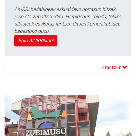
AIURRI hedabideak eskualdeko nortasun hitzak
jaso eta zabaltzen ditu. Harpidedun eginda, tokiko
albisteak euskaraz lantzen dituen komunikabidea
babestuko duzu.
Egin AIURRIkide!
Erantzun