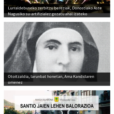
Lurraldebuseko zerbitzu bereziak, Donostiako Aste
Nagusiko su-artifizialez gozatu ahal izateko
Otoitzaldia, larunbat honetan, Ama Kandidaren
omenez