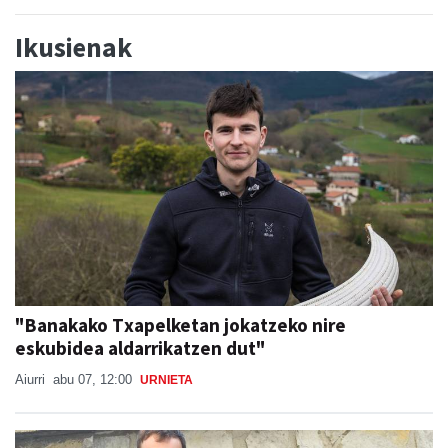
Ikusienak
"Banakako Txapelketan jokatzeko nire
eskubidea aldarrikatzen dut"
Aiurri
abu 07, 12:00
URNIETA