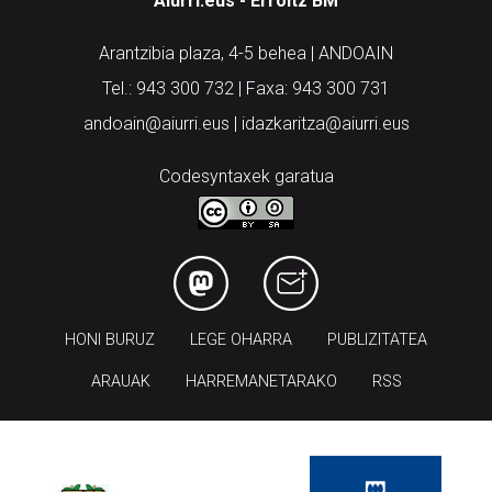
Aiurri.eus - Erroitz BM
Arantzibia plaza, 4-5 behea | ANDOAIN
Tel.: 943 300 732 | Faxa: 943 300 731
andoain@aiurri.eus | idazkaritza@aiurri.eus
Codesyntaxek garatua
HONI BURUZ
LEGE OHARRA
PUBLIZITATEA
ARAUAK
HARREMANETARAKO
RSS